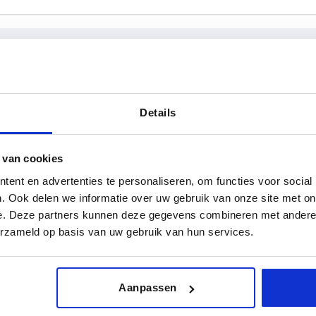
T
D2
Details
6
12
 van cookies
TABEL VERGROTEN
7,5
14
ent en advertenties te personaliseren, om functies voor social
 keren per dag met regelmatige tussenpozen
9
18
1-3 dagen
t je je bestelling afrondt, word je geïnformeerd
. Ook delen we informatie over uw gebruik van onze site met on
4-20 dagen
e. Deze partners kunnen deze gegevens combineren met andere i
12
erzameld op basis van uw gebruik van hun services.
D1
T
D2
H
Aanpassen
21
6
12
21