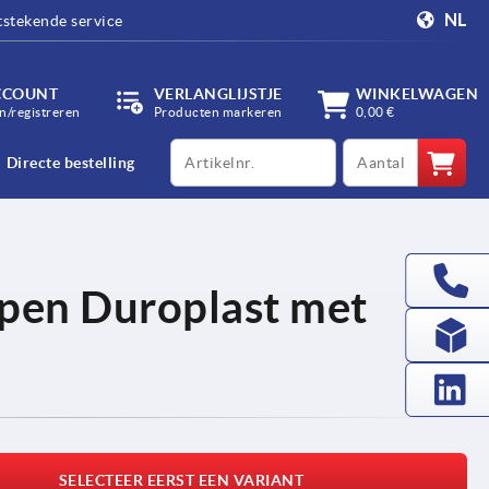
NL
tstekende service
CCOUNT
VERLANGLIJSTJE
WINKELWAGEN
/registreren
Producten markeren
0,00 €
productCode
qty
Directe bestelling
pen Duroplast met
SELECTEER EERST EEN VARIANT