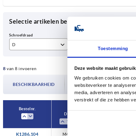
Selectie artikelen begrenzen
D
Materiaal component
D1
Toestemming
M4
automatenstaal
21
Deze website maakt gebruik
8
van 8 invoeren
M5
messing
25
We gebruiken cookies om cont
De beschikbaarheid wordt meerdere
M6
rvs
33
BESCHIKBAARHEID
bijgewerkt. In de laatste stap voorda
websiteverkeer te analyseren
over de bevestigde verzenddatum.
media, adverteren en analys
M8
verstrekt of die ze hebben v
Bestelnr.
D
Materiaal component
K1286.104
M4
messing