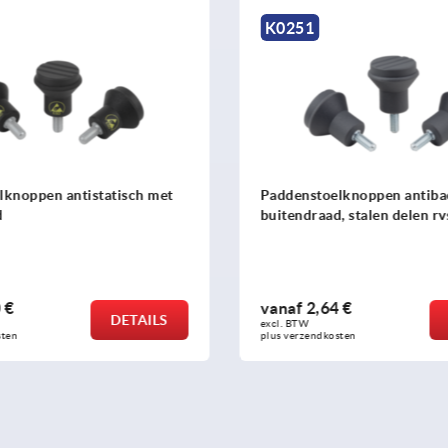
K1287
oelknoppen antibacterieel met
Paddenstoelknoppen Dur
aad, stalen delen rvs
buitendraad
,64 €
vanaf
1,51 €
DETAILS
excl. BTW 
dkosten
plus verzendkosten