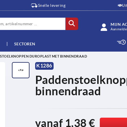
Snelle levering
Ui
MIJN A
Aanmelden
SECTOREN
STOELKNOPPEN DUROPLAST MET BINNENDRAAD
K1286
Paddenstoelknop
binnendraad
vanaf
1,38 €