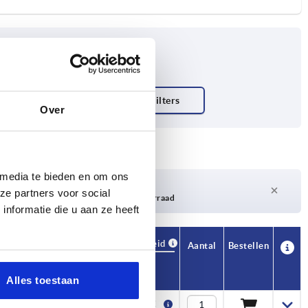
Over
 media te bieden en om ons
Levertijd op aanvraag
ze partners voor social
Momenteel niet op voorraad
nformatie die u aan ze heeft
Beschikbaarheid
CAD
Aantal
Bestellen
H1
Prijs
Alles toestaan
10
1,38 €