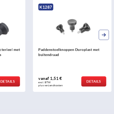
K0251
oplast met
Paddenstoelknoppen antibacterieel met
binnendraad, stalen delen rvs
vanaf
2,34 €
DETAILS
DETAILS
excl. BTW 
plus verzendkosten