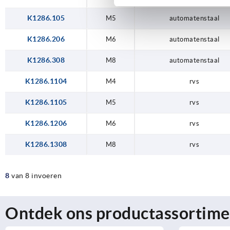
K1286.105
M5
automatenstaal
K1286.206
M6
automatenstaal
K1286.308
M8
automatenstaal
K1286.1104
M4
rvs
K1286.1105
M5
rvs
K1286.1206
M6
rvs
K1286.1308
M8
rvs
8
van 8 invoeren
Ontdek ons productassortime