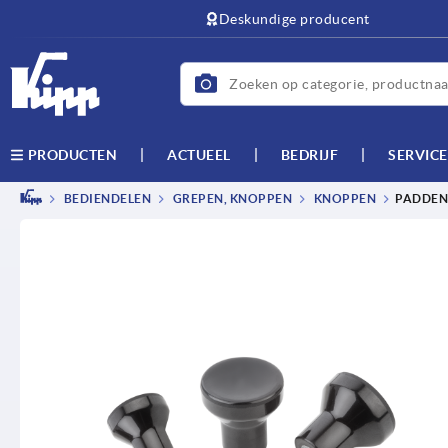
text.skipToContent
text.skipToNavigation
Deskundige producent
ACTUEEL
BEDRIJF
SERVICE
PRODUCTEN
BEDIENDELEN
GREPEN, KNOPPEN
KNOPPEN
PADDEN