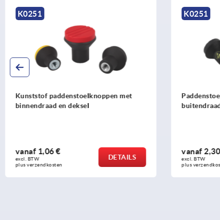
K0251
K0251
Paddenstoelknoppen antistatisch met
Paddenst
buitendraad
buitendr
vanaf
2,30 €
vanaf
2
DETAILS
excl. BTW 
excl. BTW 
plus verzendkosten
plus verzen