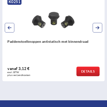
0251
ddenstoelknoppen antistatisch met binnendraad
anaf
3,12 €
DETAILS
l. BTW 
us verzendkosten