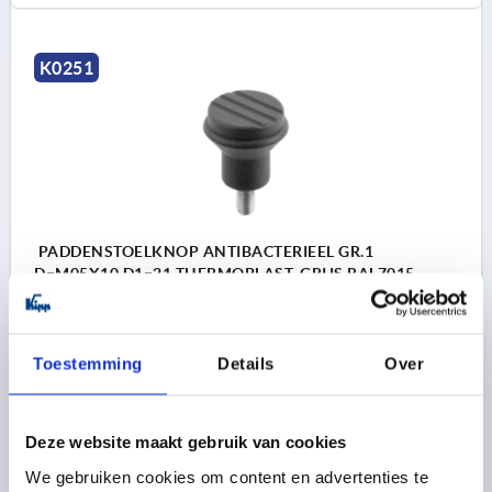
K0251
PADDENSTOELKNOP ANTIBACTERIEEL GR.1
D=M05X10 D1=21 THERMOPLAST, GRIJS RAL7015,
BEST:RVS
SCHROEFDRAAD=M5
BUITENDIAMETER=21
Toestemming
Details
Over
SCHROEFDRAADLENGTE=10
MATERIAAL COMPONENT=RVS
KLEUR BASISLICHAAM=LEISTEENGRIJS RAL 7015
Deze website maakt gebruik van cookies
D2=12
D3=19
HOOGTE=21
H1=10
Bestelnummer:
K0251.12005144X10
We gebruiken cookies om content en advertenties te