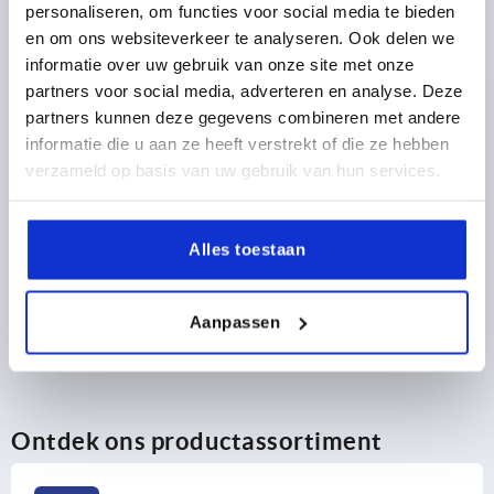
personaliseren, om functies voor social media te bieden
en om ons websiteverkeer te analyseren. Ook delen we
2,64 €
DETAILS
excl. BTW 
informatie over uw gebruik van onze site met onze
plus verzendkosten
partners voor social media, adverteren en analyse. Deze
partners kunnen deze gegevens combineren met andere
informatie die u aan ze heeft verstrekt of die ze hebben
PRODUCTGEGEVENS
verzameld op basis van uw gebruik van hun services.
CAD
Alles toestaan
DOWNLOADS
Aanpassen
Ontdek ons productassortiment