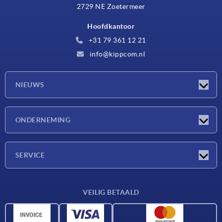
2729 NE Zoetermeer
Hoofdkantoor
+31 79 361 12 21
info@kippcom.nl
NIEUWS
Nieuwtjes
ONDERNEMING
Beurzen
Onderneming
SERVICE
Leveringsvoorwaarden
VEILIG BETAALD
Materiaaloverzicht
CAD-gegevens