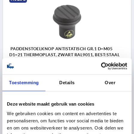
PADDENSTOELKNOP ANTISTATISCH GR.1 D=M05
D1=21 THERMOPLAST, ZWART RAL9011, BEST:STAAL
SCHROEFDRAAD=M5
BUITENDIAMETER=21
DRAADDIEPTE=10
KLEUR BASISLICHAAM=ANTRACIETGRIJS RAL 9011
Toestemming
Details
Over
D2=12
D3=19
HOOGTE=21
H1=10
Bestelnummer:
K0251.110524
Deze website maakt gebruik van cookies
3,12 €
We gebruiken cookies om content en advertenties te
DETAILS
excl. BTW 
personaliseren, om functies voor social media te bieden
plus verzendkosten
en om ons websiteverkeer te analyseren. Ook delen we