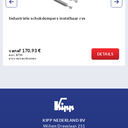
Montageflens rvs
vanaf
37,77 €
DETAILS
excl. BTW 
plus verzendkosten
KIPP NEDERLAND BV
Willem Dreeslaan 251