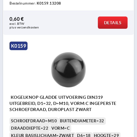
Bestelnummer:
K0159.13208
0,60 €
DETAILS
excl. BTW 
plus verzendkosten
K0159
KOGELKNOP GLADDE UITVOERING DIN319
UITGEBREID, D1=32, D=M10, VORM:C INGEPERSTE
SCHROEFDRAAD, DUROPLAST ZWART
SCHROEFDRAAD=M10
BUITENDIAMETER=32
DRAADDIEPTE=22
VORM=C
KLEUR BASISLICHAAM=ZWART
D6=18
HOOGTE=29