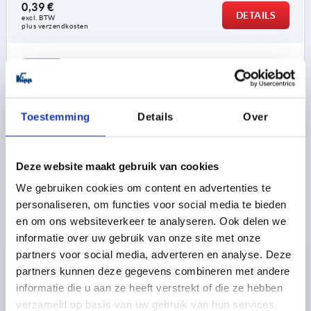
0,39 €
DETAILS
excl. BTW 
plus verzendkosten
K0159
Toestemming
Details
Over
Deze website maakt gebruik van cookies
KOGELKNOP GLADDE UITVOERING DIN319
We gebruiken cookies om content en advertenties te
UITGEBREID, D1=25, D=M06, VORM:C INGEPERSTE
personaliseren, om functies voor social media te bieden
SCHROEFDRAAD, DUROPLAST ZWART
en om ons websiteverkeer te analyseren. Ook delen we
informatie over uw gebruik van onze site met onze
SCHROEFDRAAD=M6
BUITENDIAMETER=25
partners voor social media, adverteren en analyse. Deze
DRAADDIEPTE=15
VORM=C
partners kunnen deze gegevens combineren met andere
KLEUR BASISLICHAAM=ZWART
D6=15
HOOGTE=22,5
informatie die u aan ze heeft verstrekt of die ze hebben
Bestelnummer:
K0159.12506
verzameld op basis van uw gebruik van hun services.