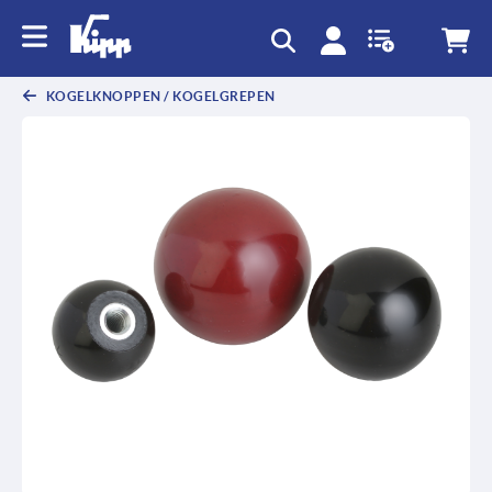
text.skipToContent
text.skipToNavigation
KOGELKNOPPEN / KOGELGREPEN