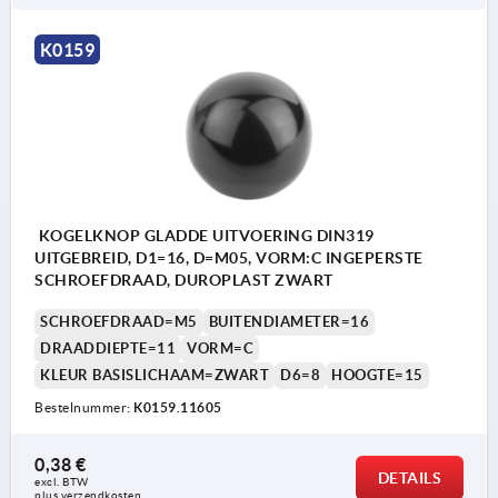
Vorm E: draadbus
K0159
Vorm L: klemhuls
Vorm M: conische boring
KOGELKNOP GLADDE UITVOERING DIN319
UITGEBREID, D1=16, D=M05, VORM:C INGEPERSTE
SCHROEFDRAAD, DUROPLAST ZWART
SCHROEFDRAAD=M5
BUITENDIAMETER=16
DRAADDIEPTE=11
VORM=C
KLEUR BASISLICHAAM=ZWART
D6=8
HOOGTE=15
Bestelnummer:
K0159.11605
0,38 €
DETAILS
excl. BTW 
plus verzendkosten