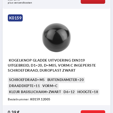
plus verzendkosten
K0159
KOGELKNOP GLADDE UITVOERING DIN319
UITGEBREID, D1=20, D=M05, VORM:C INGEPERSTE
SCHROEFDRAAD, DUROPLAST ZWART
SCHROEFDRAAD=M5
BUITENDIAMETER=20
DRAADDIEPTE=11
VORM=C
KLEUR BASISLICHAAM=ZWART
D6=12
HOOGTE=18
Bestelnummer:
K0159.12005
0,39 €