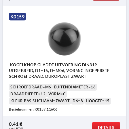
K0159
KOGELKNOP GLADDE UITVOERING DIN319
UITGEBREID, D1=16, D=M06, VORM:C INGEPERSTE
SCHROEFDRAAD, DUROPLAST ZWART
SCHROEFDRAAD=M6
BUITENDIAMETER=16
DRAADDIEPTE=12
VORM=C
KLEUR BASISLICHAAM=ZWART
D6=8
HOOGTE=15
Bestelnummer:
K0159.11606
0,41 €
DETAILS
excl. BTW 