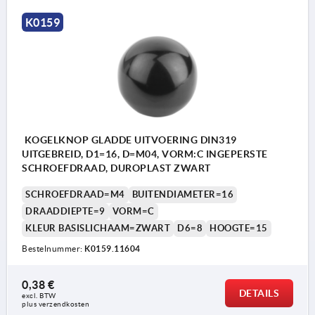
K0159
KOGELKNOP GLADDE UITVOERING DIN319
UITGEBREID, D1=16, D=M04, VORM:C INGEPERSTE
SCHROEFDRAAD, DUROPLAST ZWART
SCHROEFDRAAD=M4
BUITENDIAMETER=16
DRAADDIEPTE=9
VORM=C
KLEUR BASISLICHAAM=ZWART
D6=8
HOOGTE=15
Bestelnummer:
K0159.11604
0,38 €
DETAILS
excl. BTW 
Vorm C: ingeperste schroefdraad
plus verzendkosten