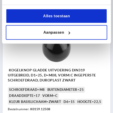
0,48 €
DETAILS
excl. BTW 
plus verzendkosten
Alles toestaan
K0159
Aanpassen
KOGELKNOP GLADDE UITVOERING DIN319
UITGEBREID, D1=25, D=M08, VORM:C INGEPERSTE
SCHROEFDRAAD, DUROPLAST ZWART
SCHROEFDRAAD=M8
BUITENDIAMETER=25
DRAADDIEPTE=17
VORM=C
KLEUR BASISLICHAAM=ZWART
D6=15
HOOGTE=22,5
Bestelnummer:
K0159.12508