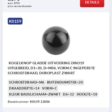
DETAILS
excl. BTW 
plus verzendkosten
K0159
KOGELKNOP GLADDE UITVOERING DIN319
UITGEBREID, D1=20, D=M06, VORM:C INGEPERSTE
SCHROEFDRAAD, DUROPLAST ZWART
SCHROEFDRAAD=M6
BUITENDIAMETER=20
DRAADDIEPTE=14
VORM=C
KLEUR BASISLICHAAM=ZWART
D6=12
HOOGTE=18
Bestelnummer:
K0159.12006