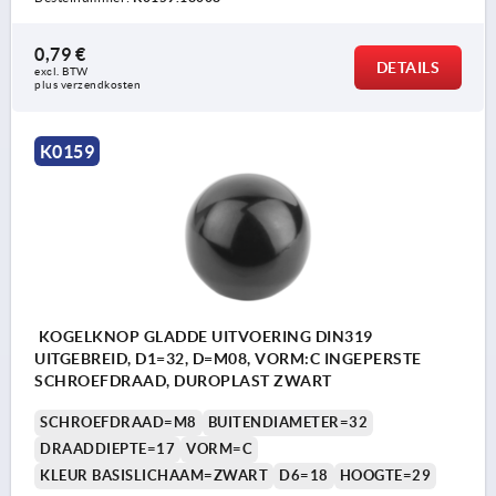
0,79 €
DETAILS
excl. BTW 
plus verzendkosten
K0159
KOGELKNOP GLADDE UITVOERING DIN319
UITGEBREID, D1=32, D=M08, VORM:C INGEPERSTE
SCHROEFDRAAD, DUROPLAST ZWART
SCHROEFDRAAD=M8
BUITENDIAMETER=32
DRAADDIEPTE=17
VORM=C
KLEUR BASISLICHAAM=ZWART
D6=18
HOOGTE=29