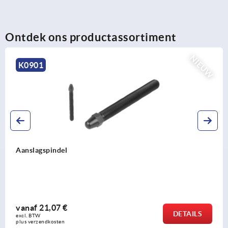
Ontdek ons productassortiment
NIEUW
K0901
Aanslagspindel
vanaf
21,07 €
DETAILS
excl. BTW 
plus verzendkosten