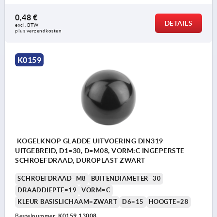
0,48 €
DETAILS
excl. BTW 
plus verzendkosten
K0159
KOGELKNOP GLADDE UITVOERING DIN319
UITGEBREID, D1=30, D=M08, VORM:C INGEPERSTE
SCHROEFDRAAD, DUROPLAST ZWART
SCHROEFDRAAD=M8
BUITENDIAMETER=30
DRAADDIEPTE=19
VORM=C
KLEUR BASISLICHAAM=ZWART
D6=15
HOOGTE=28
Bestelnummer:
K0159.13008