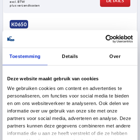
DETAILS
excl. BTW 
plus verzendkosten
K0650
Toestemming
Details
Over
KOGELKNOP DIN319 D1=50, VORM:C MET
Deze website maakt gebruik van cookies
BINNENDRAAD M12, RVS 1.4301 GEPOLIJST
We gebruiken cookies om content en advertenties te
SCHROEFDRAAD=M12
MATERIAAL BASISELEMENT=RVS
personaliseren, om functies voor social media te bieden
BUITENDIAMETER=50
DRAADDIEPTE=21
VORM=C
en om ons websiteverkeer te analyseren. Ook delen we
VORM-TYPE=MET BINNENDRAAD
informatie over uw gebruik van onze site met onze
STALEN SLEUTEL=1.4301
D6=28
HOOGTE=46
partners voor social media, adverteren en analyse. Deze
partners kunnen deze gegevens combineren met andere
Bestelnummer:
K0650.150124
informatie die u aan ze heeft verstrekt of die ze hebben