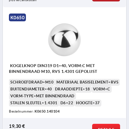
plus verzendkosten
K0650
KOGELKNOP DIN319 D1=40, VORM:C MET
BINNENDRAAD M10, RVS 1.4301 GEPOLIJST
SCHROEFDRAAD=M10
MATERIAAL BASISELEMENT=RVS
BUITENDIAMETER=40
DRAADDIEPTE=18
VORM=C
VORM-TYPE=MET BINNENDRAAD
STALEN SLEUTEL=1.4301
D6=22
HOOGTE=37
Bestelnummer:
K0650.140104
19,30 €