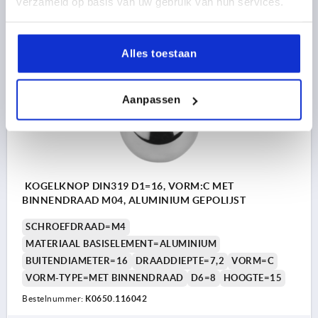
verzameld op basis van uw gebruik van hun services.
30,21 €
DETAILS
excl. BTW 
plus verzendkosten
Alles toestaan
K0650
Aanpassen
KOGELKNOP DIN319 D1=16, VORM:C MET
BINNENDRAAD M04, ALUMINIUM GEPOLIJST
SCHROEFDRAAD=M4
MATERIAAL BASISELEMENT=ALUMINIUM
BUITENDIAMETER=16
DRAADDIEPTE=7,2
VORM=C
VORM-TYPE=MET BINNENDRAAD
D6=8
HOOGTE=15
Bestelnummer:
K0650.116042