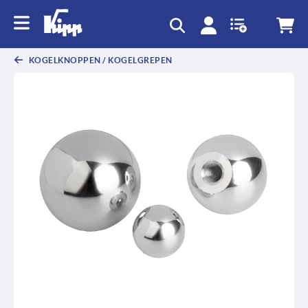
text.skipToContent
text.skipToNavigation
KOGELKNOPPEN / KOGELGREPEN