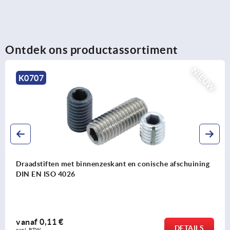
Ontdek ons productassortiment
NIEUW
K0707
Draadstiften met binnenzeskant en conische afschuining
DIN EN ISO 4026
vanaf
0,11 €
DETAILS
excl. BTW 