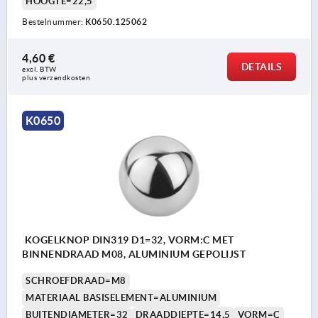
HOOGTE=22,5
Bestelnummer:
K0650.125062
4,60 €
DETAILS
excl. BTW 
plus verzendkosten
K0650
KOGELKNOP DIN319 D1=32, VORM:C MET
BINNENDRAAD M08, ALUMINIUM GEPOLIJST
SCHROEFDRAAD=M8
MATERIAAL BASISELEMENT=ALUMINIUM
BUITENDIAMETER=32
DRAADDIEPTE=14,5
VORM=C