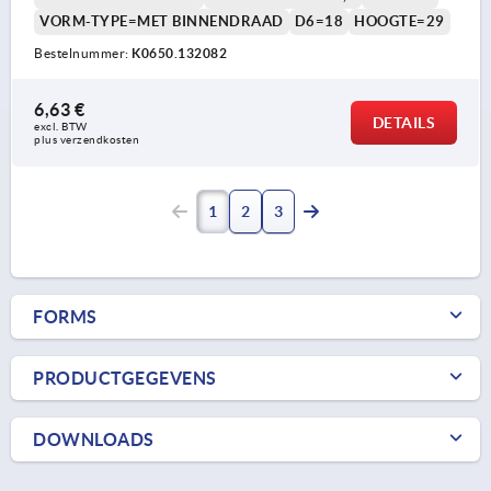
VORM-TYPE=MET BINNENDRAAD
D6=18
HOOGTE=29
Bestelnummer:
K0650.132082
6,63 €
DETAILS
excl. BTW 
plus verzendkosten
1
2
3
FORMS
PRODUCTGEGEVENS
DOWNLOADS