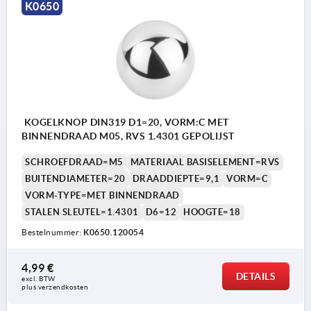
K0650
KOGELKNOP DIN319 D1=20, VORM:C MET
BINNENDRAAD M05, RVS 1.4301 GEPOLIJST
SCHROEFDRAAD=M5
MATERIAAL BASISELEMENT=RVS
BUITENDIAMETER=20
DRAADDIEPTE=9,1
VORM=C
VORM-TYPE=MET BINNENDRAAD
STALEN SLEUTEL=1.4301
D6=12
HOOGTE=18
Bestelnummer:
K0650.120054
4,99 €
DETAILS
excl. BTW 
plus verzendkosten