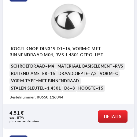
KOGELKNOP DIN319 D1=16, VORM:C MET
BINNENDRAAD M04, RVS 1.4301 GEPOLIJST
SCHROEFDRAAD=M4
MATERIAAL BASISELEMENT=RVS
BUITENDIAMETER=16
DRAADDIEPTE=7,2
VORM=C
VORM-TYPE=MET BINNENDRAAD
STALEN SLEUTEL=1.4301
D6=8
HOOGTE=15
Bestelnummer:
K0650.116044
4,51 €
DETAILS
excl. BTW 
Vorm C: schroefdraad
plus verzendkosten
Vorm K: boring