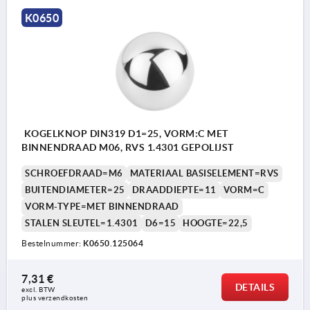
K0650
KOGELKNOP DIN319 D1=25, VORM:C MET
BINNENDRAAD M06, RVS 1.4301 GEPOLIJST
SCHROEFDRAAD=M6
MATERIAAL BASISELEMENT=RVS
BUITENDIAMETER=25
DRAADDIEPTE=11
VORM=C
VORM-TYPE=MET BINNENDRAAD
STALEN SLEUTEL=1.4301
D6=15
HOOGTE=22,5
Bestelnummer:
K0650.125064
7,31 €
DETAILS
excl. BTW 
plus verzendkosten