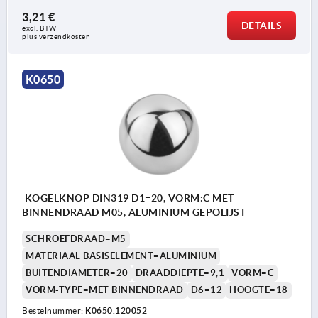
3,21 €
DETAILS
excl. BTW 
plus verzendkosten
K0650
KOGELKNOP DIN319 D1=20, VORM:C MET
BINNENDRAAD M05, ALUMINIUM GEPOLIJST
SCHROEFDRAAD=M5
MATERIAAL BASISELEMENT=ALUMINIUM
BUITENDIAMETER=20
DRAADDIEPTE=9,1
VORM=C
VORM-TYPE=MET BINNENDRAAD
D6=12
HOOGTE=18
Bestelnummer:
K0650.120052