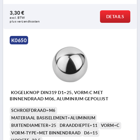
3,30 €
DETAILS
excl. BTW 
plus verzendkosten
K0650
KOGELKNOP DIN319 D1=25, VORM:C MET
BINNENDRAAD M06, ALUMINIUM GEPOLIJST
SCHROEFDRAAD=M6
MATERIAAL BASISELEMENT=ALUMINIUM
BUITENDIAMETER=25
DRAADDIEPTE=11
VORM=C
VORM-TYPE=MET BINNENDRAAD
D6=15