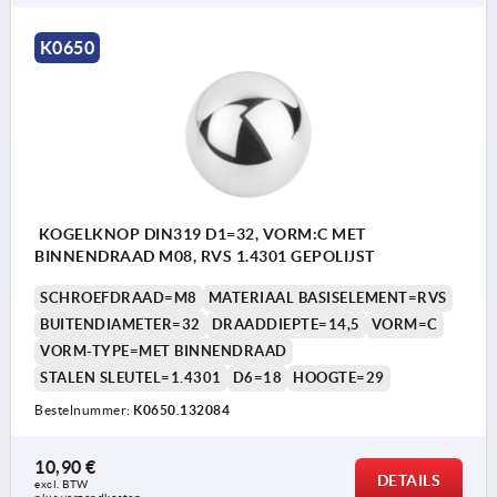
K0650
KOGELKNOP DIN319 D1=32, VORM:C MET
BINNENDRAAD M08, RVS 1.4301 GEPOLIJST
SCHROEFDRAAD=M8
MATERIAAL BASISELEMENT=RVS
BUITENDIAMETER=32
DRAADDIEPTE=14,5
VORM=C
VORM-TYPE=MET BINNENDRAAD
STALEN SLEUTEL=1.4301
D6=18
HOOGTE=29
Bestelnummer:
K0650.132084
10,90 €
DETAILS
excl. BTW 