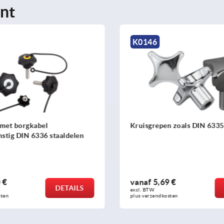
nt
K0146
 met borgkabel
Kruisgrepen zoals DIN 6335
stig DIN 6336 staaldelen
 €
vanaf
5,69 €
DETAILS
excl. BTW 
sten
plus verzendkosten