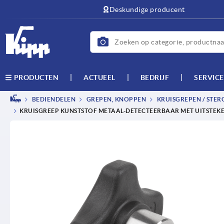
text.skipToContent
text.skipToNavigation
Deskundige producent
ACTUEEL
BEDRIJF
SERVICE
PRODUCTEN
BEDIENDELEN
GREPEN, KNOPPEN
KRUISGREPEN / STER
KRUISGREEP KUNSTSTOF METAAL-DETECTEERBAAR MET UITSTEKE