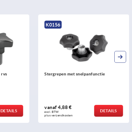
K0156
 rvs
Stergrepen met snelpanfunctie
vanaf
4,88 €
DETAILS
DETAILS
excl. BTW 
plus verzendkosten