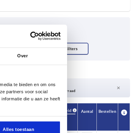
Over
 media te bieden en om ons
Levertijd op aanvraag
Momenteel niet op voorraad
ze partners voor social
nformatie die u aan ze heeft
Beschikbaarheid
Beschikbaarheid
CAD
CAD
Aantal
Aantal
Bestellen
Bestellen
D2
D2
H
H
H2
H2
H3
H3
Goedkeuring
Goedkeuring
Prijs
Prijs
/
/
certificering
certificering
Alles toestaan