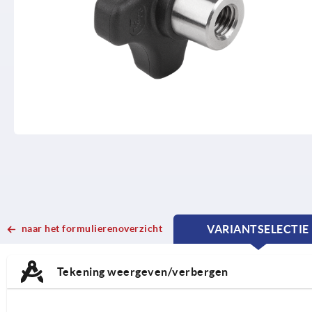
naar het formulierenoverzicht
VARIANTSELECTIE
CURRENT
CURRENT
TAB:
TAB:
Tekening weergeven/verbergen