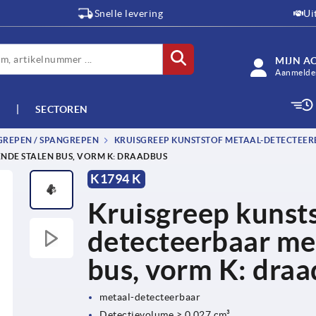
Snelle levering
Ui
MIJN A
Aanmelden
SECTOREN
GREPEN / SPANGREPEN
KRUISGREEP KUNSTSTOF METAAL-DETECTEERB
NDE STALEN BUS, VORM K: DRAADBUS
K1794 K
Kruisgreep kunsts
detecteerbaar met
bus, vorm K: dra
metaal-detecteerbaar
Detectievolume ≥ 0,027 cm³