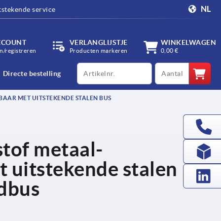
NL
tstekende service
CCOUNT
VERLANGLIJSTJE
WINKELWAGEN
/registreren
Producten markeren
0,00 €
productCode
qty
Directe bestelling
AAR MET UITSTEKENDE STALEN BUS
tof metaal-
 uitstekende stalen
adbus