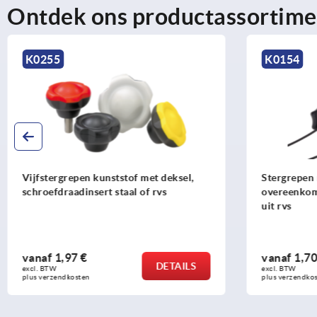
Ontdek ons productassortime
K0255
K0154
Vijfstergrepen kunststof met deksel,
Stergrepen
schroefdraadinsert staal of rvs
overeenkom
uit rvs
vanaf
1,97 €
vanaf
1,70
DETAILS
excl. BTW 
excl. BTW 
plus verzendkosten
plus verzendko