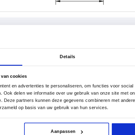
teriaal component
D1
T
Details
s
25
9
TABEL VERGROTEN
32
12
 van cookies
 keren per dag met regelmatige tussenpozen
ent en advertenties te personaliseren, om functies voor social
40
17
1-3 dagen
t je je bestelling afrondt, word je geïnformeerd
4-20 dagen
. Ook delen we informatie over uw gebruik van onze site met on
50
e. Deze partners kunnen deze gegevens combineren met andere i
erzameld op basis van uw gebruik van hun services.
 component
 component
D1
D1
T
T
Vorm
Vorm
Oppervlak Component
Oppervlak Component
Aanpassen