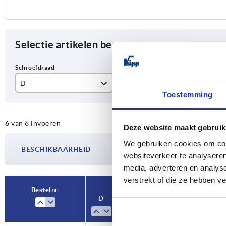
Selectie artikelen begrenzen
D
Kleur basislichaam
Ma
Toestemming
M5
antracietgrijs RAL 7021
rv
6
van 6 invoeren
M6
Deze website maakt gebruik
De beschikbaarheid wordt meerdere
We gebruiken cookies om cont
M8
BESCHIKBAARHEID
bijgewerkt. In de laatste stap voorda
websiteverkeer te analyseren
over de bevestigde verzenddatum.
M10
media, adverteren en analys
verstrekt of die ze hebben v
Bestelnr.
Bestelnr.
D
D
Kleur basislichaam
Kleur basislichaam
Materiaal
Materiaal