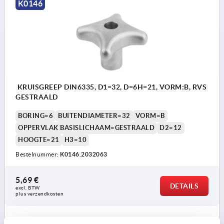
K0146
KRUISGREEP DIN6335, D1=32, D=6H=21, VORM:B, RVS
GESTRAALD
BORING=6
BUITENDIAMETER=32
VORM=B
OPPERVLAK BASISLICHAAM=GESTRAALD
D2=12
HOOGTE=21
H3=10
Bestelnummer:
K0146.2032063
5,69 €
DETAILS
excl. BTW 
plus verzendkosten
K0146