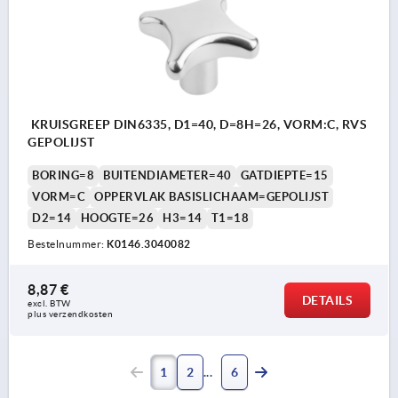
KRUISGREEP DIN6335, D1=40, D=8H=26, VORM:C, RVS
GEPOLIJST
BORING=8
BUITENDIAMETER=40
GATDIEPTE=15
VORM=C
OPPERVLAK BASISLICHAAM=GEPOLIJST
D2=14
HOOGTE=26
H3=14
T1=18
Bestelnummer:
K0146.3040082
8,87 €
DETAILS
excl. BTW 
plus verzendkosten
1
2
6