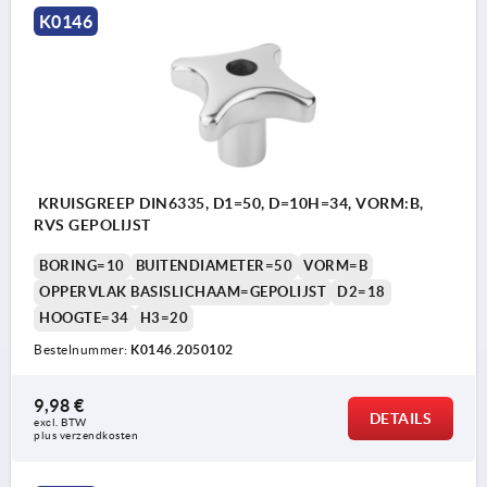
K0146
KRUISGREEP DIN6335, D1=50, D=10H=34, VORM:B,
RVS GEPOLIJST
BORING=10
BUITENDIAMETER=50
VORM=B
OPPERVLAK BASISLICHAAM=GEPOLIJST
D2=18
HOOGTE=34
H3=20
Bestelnummer:
K0146.2050102
9,98 €
DETAILS
excl. BTW 
plus verzendkosten