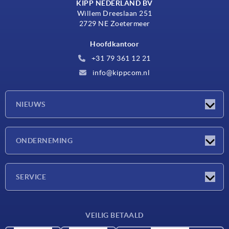
KIPP NEDERLAND BV
Willem Dreeslaan 251
2729 NE Zoetermeer
Hoofdkantoor
+31 79 361 12 21
info@kippcom.nl
NIEUWS
Nieuwtjes
ONDERNEMING
Beurzen
Onderneming
SERVICE
Leveringsvoorwaarden
VEILIG BETAALD
Materiaaloverzicht