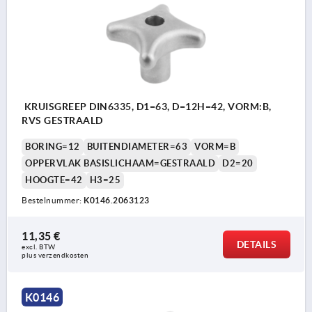
KRUISGREEP DIN6335, D1=63, D=12H=42, VORM:B,
RVS GESTRAALD
BORING=12
BUITENDIAMETER=63
VORM=B
OPPERVLAK BASISLICHAAM=GESTRAALD
D2=20
HOOGTE=42
H3=25
Bestelnummer:
K0146.2063123
11,35 €
DETAILS
excl. BTW 
plus verzendkosten
K0146