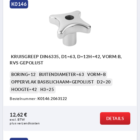
K0146
KRUISGREEP DIN6335, D1=63, D=12H=42, VORM:B,
RVS GEPOLIJST
BORING=12
BUITENDIAMETER=63
VORM=B
OPPERVLAK BASISLICHAAM=GEPOLIJST
D2=20
HOOGTE=42
H3=25
Bestelnummer:
K0146.2063122
12,62 €
DETAILS
excl. BTW 
plus verzendkosten