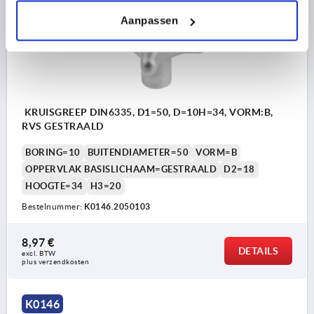
Aanpassen
KRUISGREEP DIN6335, D1=50, D=10H=34, VORM:B,
RVS GESTRAALD
BORING=10
BUITENDIAMETER=50
VORM=B
OPPERVLAK BASISLICHAAM=GESTRAALD
D2=18
HOOGTE=34
H3=20
Bestelnummer:
K0146.2050103
8,97 €
DETAILS
excl. BTW 
plus verzendkosten
K0146