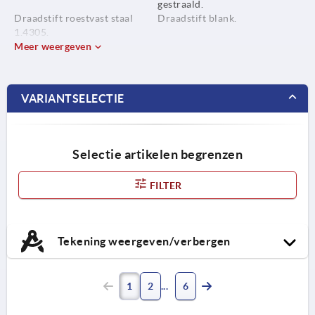
gestraald.
Draadstift roestvast staal
Draadstift blank.
1.4305.
Meer weergeven
VARIANTSELECTIE
Selectie artikelen begrenzen
FILTER
Tekening weergeven/verbergen
1
2
6