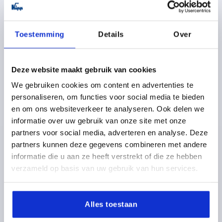
Toestemming
Details
Over
Deze website maakt gebruik van cookies
KRUISGREEP DIN6335, D1=40, D=8H=26, VORM:B, RVS
We gebruiken cookies om content en advertenties te
GESTRAALD
personaliseren, om functies voor social media te bieden
en om ons websiteverkeer te analyseren. Ook delen we
BORING=8
BUITENDIAMETER=40
VORM=B
informatie over uw gebruik van onze site met onze
OPPERVLAK BASISLICHAAM=GESTRAALD
D2=14
partners voor social media, adverteren en analyse. Deze
HOOGTE=26
H3=14
partners kunnen deze gegevens combineren met andere
Bestelnummer:
K0146.2040083
informatie die u aan ze heeft verstrekt of die ze hebben
verzameld op basis van uw gebruik van hun services.
7,46 €
DETAILS
excl. BTW 
plus verzendkosten
Alles toestaan
K0146