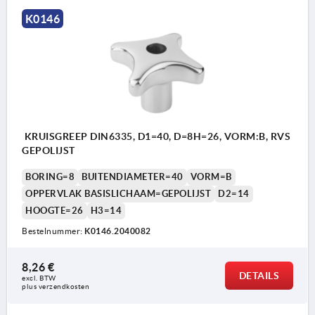
Vorm C: blindgat
K0146
Vorm D: schroefdraad uitgeboord
Vorm E: draadgat
Vorm L: met buitendraad
KRUISGREEP DIN6335, D1=40, D=8H=26, VORM:B, RVS
GEPOLIJST
BORING=8
BUITENDIAMETER=40
VORM=B
OPPERVLAK BASISLICHAAM=GEPOLIJST
D2=14
HOOGTE=26
H3=14
Bestelnummer:
K0146.2040082
8,26 €
DETAILS
excl. BTW 
plus verzendkosten