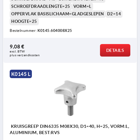
SCHROEFDRAADLENGTE=25
VORM=L
OPPERVLAK BASISLICHAAM=GLADGESLEPEN
D2=14
HOOGTE=25
Bestelnummer:
K0145.604008X25
9,08 €
DETAILS
excl. BTW 
plus verzendkosten
K0145 L
KRUISGREEP DIN6335 M08X30, D1=40, H=25, VORM:L,
ALUMINIUM, BEST:RVS