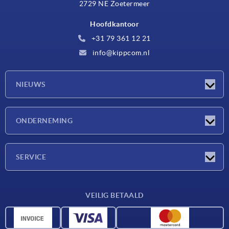
2729 NE Zoetermeer
Hoofdkantoor
+31 79 361 12 21
info@kippcom.nl
NIEUWS
Nieuwtjes
ONDERNEMING
Beurzen
Onderneming
SERVICE
Leveringsvoorwaarden
VEILIG BETAALD
Materiaaloverzicht
CAD-gegevens