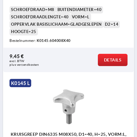
SCHROEFDRAAD=M8
BUITENDIAMETER=40
SCHROEFDRAADLENGTE=40
VORM=L
OPPERVLAK BASISLICHAAM=GLADGESLEPEN
D2=14
HOOGTE=25
Bestelnummer:
K0145.604008X40
9,45 €
DETAILS
excl. BTW 
plus verzendkosten
K0145 L
KRUISGREEP DIN6335 M08X50, D1=40, H=25, VORM:L,