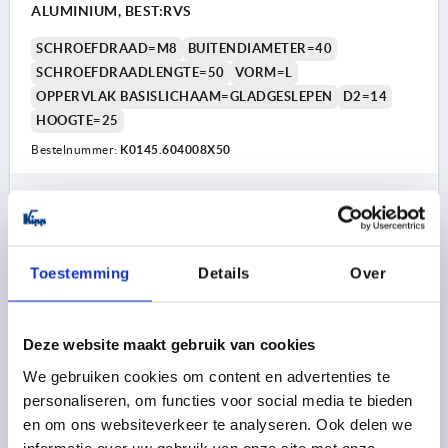
ALUMINIUM, BEST:RVS
SCHROEFDRAAD=M8
BUITENDIAMETER=40
SCHROEFDRAADLENGTE=50
VORM=L
OPPERVLAK BASISLICHAAM=GLADGESLEPEN
D2=14
HOOGTE=25
Bestelnummer:
K0145.604008X50
9,58 €
DETAILS
excl. BTW 
plus verzendkosten
Toestemming
Details
Over
K0145 L
Deze website maakt gebruik van cookies
We gebruiken cookies om content en advertenties te
personaliseren, om functies voor social media te bieden
en om ons websiteverkeer te analyseren. Ook delen we
informatie over uw gebruik van onze site met onze