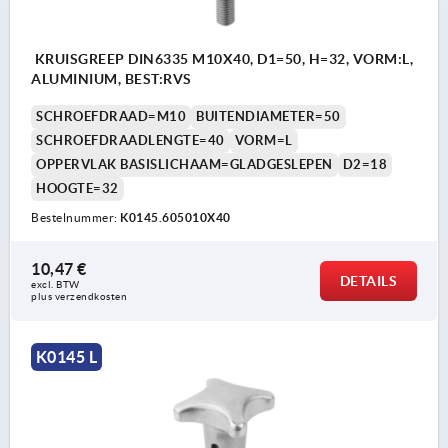
KRUISGREEP DIN6335 M10X40, D1=50, H=32, VORM:L,
ALUMINIUM, BEST:RVS
SCHROEFDRAAD=M10
BUITENDIAMETER=50
SCHROEFDRAADLENGTE=40
VORM=L
OPPERVLAK BASISLICHAAM=GLADGESLEPEN
D2=18
HOOGTE=32
Bestelnummer:
K0145.605010X40
10,47 €
DETAILS
excl. BTW 
plus verzendkosten
K0145 L