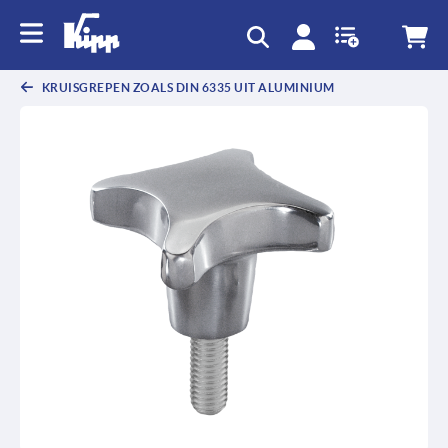
text.skipToContent
text.skipToNavigation
KRUISGREPEN ZOALS DIN 6335 UIT ALUMINIUM