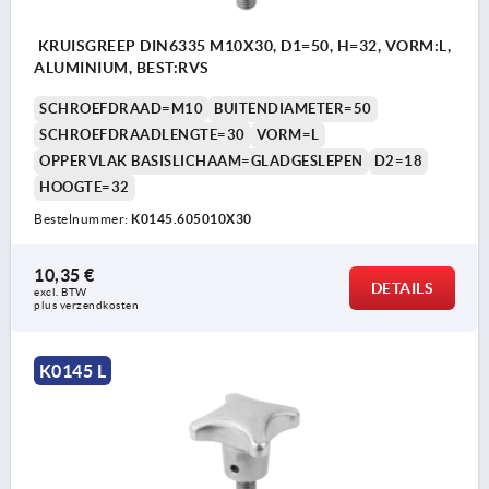
KRUISGREEP DIN6335 M10X30, D1=50, H=32, VORM:L,
ALUMINIUM, BEST:RVS
SCHROEFDRAAD=M10
BUITENDIAMETER=50
SCHROEFDRAADLENGTE=30
VORM=L
OPPERVLAK BASISLICHAAM=GLADGESLEPEN
D2=18
HOOGTE=32
Bestelnummer:
K0145.605010X30
10,35 €
DETAILS
excl. BTW 
plus verzendkosten
K0145 L