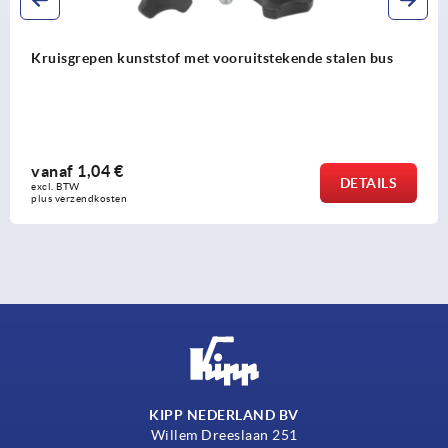
s
Kruisgrepen zoals DIN 6335 stalen delen rvs
vanaf
1,47 €
S
DETAI
excl. BTW 
plus verzendkosten
KIPP NEDERLAND BV
Willem Dreeslaan 251