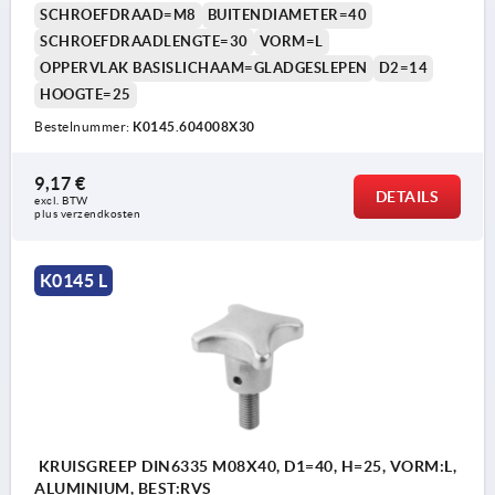
SCHROEFDRAAD=M8
BUITENDIAMETER=40
SCHROEFDRAADLENGTE=30
VORM=L
OPPERVLAK BASISLICHAAM=GLADGESLEPEN
D2=14
HOOGTE=25
Bestelnummer:
K0145.604008X30
9,17 €
DETAILS
excl. BTW 
plus verzendkosten
K0145 L
KRUISGREEP DIN6335 M08X40, D1=40, H=25, VORM:L,
ALUMINIUM, BEST:RVS