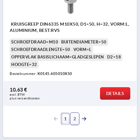
KRUISGREEP DIN6335 M10X50, D1=50, H=32, VORM:L,
ALUMINIUM, BEST:RVS
SCHROEFDRAAD=M10
BUITENDIAMETER=50
SCHROEFDRAADLENGTE=50
VORM=L
OPPERVLAK BASISLICHAAM=GLADGESLEPEN
D2=18
HOOGTE=32
Bestelnummer:
K0145.605010X50
10,63 €
DETAILS
excl. BTW 
plus verzendkosten
1
2