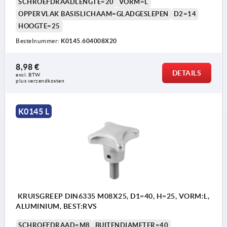
SCHROEFDRAADLENGTE=20
VORM=L
OPPERVLAK BASISLICHAAM=GLADGESLEPEN
D2=14
HOOGTE=25
Bestelnummer:
K0145.604008X20
8,98 €
DETAILS
excl. BTW 
plus verzendkosten
K0145 L
KRUISGREEP DIN6335 M08X25, D1=40, H=25, VORM:L,
ALUMINIUM, BEST:RVS
SCHROEFDRAAD=M8
BUITENDIAMETER=40