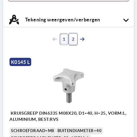
Tekening weergeven/verbergen
1
2
K0145 L
KRUISGREEP DIN6335 M08X20, D1=40, H=25, VORM:L,
ALUMINIUM, BEST:RVS
SCHROEFDRAAD=M8
BUITENDIAMETER=40