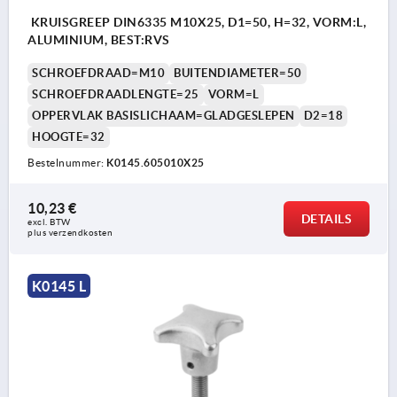
KRUISGREEP DIN6335 M10X25, D1=50, H=32, VORM:L,
ALUMINIUM, BEST:RVS
SCHROEFDRAAD=M10
BUITENDIAMETER=50
SCHROEFDRAADLENGTE=25
VORM=L
OPPERVLAK BASISLICHAAM=GLADGESLEPEN
D2=18
HOOGTE=32
Bestelnummer:
K0145.605010X25
10,23 €
DETAILS
excl. BTW 
plus verzendkosten
K0145 L