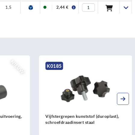
1,5
2,44 €
NIEUW
K0185
uitvoering,
Vijfstergrepen kunststof (duroplast),
schroefdraadinsert staal