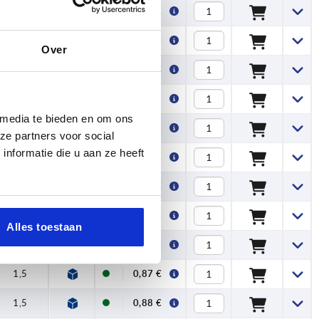
1,5
0,87 €
1,5
0,87 €
Over
2
1,20 €
2
1,78 €
 media te bieden en om ons
1,5
0,76 €
ze partners voor social
nformatie die u aan ze heeft
1,5
0,88 €
1,5
0,84 €
1,5
0,86 €
Alles toestaan
1,5
0,87 €
1,5
0,87 €
1,5
0,88 €