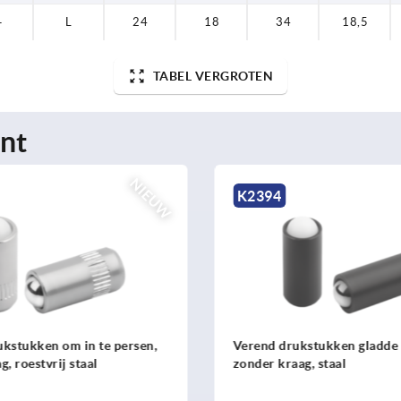
—
L
24
18
34
18,5
TABEL VERGROTEN
nt
NIEUW
K2394
kstukken om in te persen,
Verend drukstukken gladde 
, roestvrij staal
zonder kraag, staal