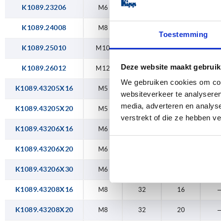
K1089.23206
M6
32
—
1
K1089.24008
M8
40
—
1
Toestemming
K1089.25010
M10
50
—
1
Deze website maakt gebruik
K1089.26012
M12
60
—
1
We gebruiken cookies om cont
K1089.43205X16
M5
32
16
websiteverkeer te analyseren
media, adverteren en analys
K1089.43205X20
M5
32
20
verstrekt of die ze hebben v
K1089.43206X16
M6
32
16
K1089.43206X20
M6
32
20
K1089.43206X30
M6
32
30
K1089.43208X16
M8
32
16
K1089.43208X20
M8
32
20