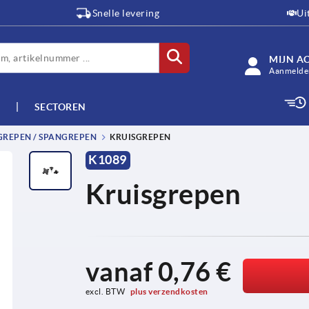
Snelle levering
Ui
MIJN A
Aanmelden
SECTOREN
GREPEN / SPANGREPEN
KRUISGREPEN
K1089
Kruisgrepen
vanaf
0,76 €
excl. BTW 
plus verzendkosten