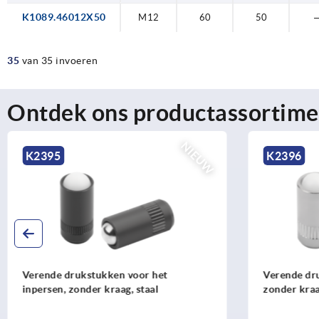
K1089.46012X50
M12
60
50
35
van 35 invoeren
Ontdek ons productassortime
NIEUW
K2395
K2396
Verende drukstukken voor het
Verende dru
inpersen, zonder kraag, staal
zonder kraag