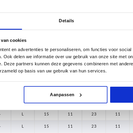
4
K
15
11
23
12
4
K
16
13
24,5
12,5
Details
4
K
20
14
29
15
 van cookies
8
K
24
18
34
18,5
ent en advertenties te personaliseren, om functies voor social
—
L
15
11
23
11
. Ook delen we informatie over uw gebruik van onze site met on
e. Deze partners kunnen deze gegevens combineren met andere i
—
L
15
11
23
11
erzameld op basis van uw gebruik van hun services.
—
L
15
11
23
11
—
L
15
11
23
11
Aanpassen
—
L
15
11
23
11
—
L
15
11
23
11
—
L
15
11
23
11