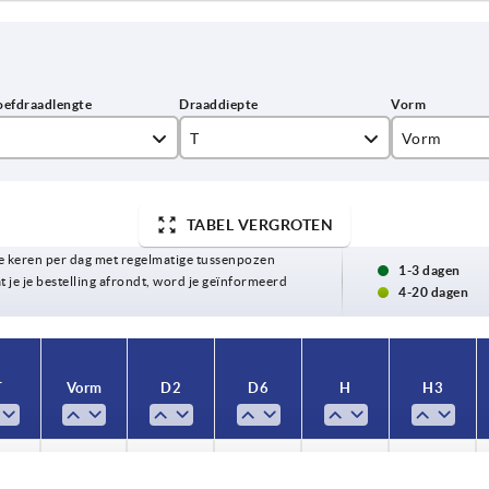
T
Vorm
14
K
TABEL VERGROTEN
18
L
 keren per dag met regelmatige tussenpozen
1-3 dagen
t je je bestelling afrondt, word je geïnformeerd
4-20 dagen
T
Vorm
D2
D6
H
H3
4
K
15
11
23
12