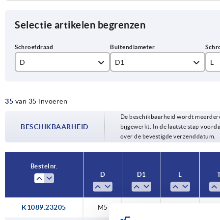
Selectie artikelen begrenzen
D
D1
L
M5
32
16
35
van 35 invoeren
M6
40
20
De beschikbaarheid wordt meerdere
M8
50
30
BESCHIKBAARHEID
bijgewerkt. In de laatste stap voorda
over de bevestigde verzenddatum.
M10
60
40
M12
50
Bestelnr.
D
D1
L
K1089.23205
M5
32
—
1