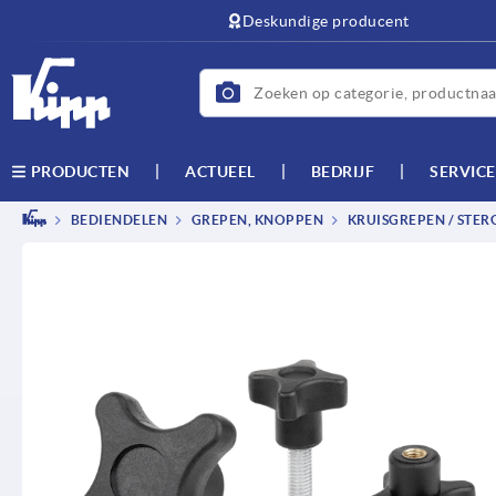
text.skipToContent
text.skipToNavigation
Deskundige producent
ACTUEEL
BEDRIJF
SERVICE
PRODUCTEN
BEDIENDELEN
GREPEN, KNOPPEN
KRUISGREPEN / STER