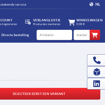
NL
tstekende service
CCOUNT
VERLANGLIJSTJE
WINKELWAGEN
/registreren
Producten markeren
0,00 €
productCode
qty
Directe bestelling
SELECTEER EERST EEN VARIANT