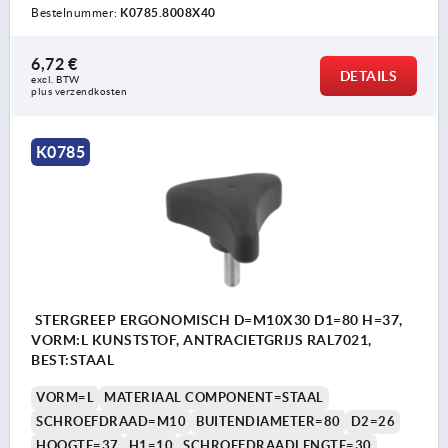
Bestelnummer:
K0785.8008X40
6,72 €
DETAILS
excl. BTW 
plus verzendkosten
K0785
STERGREEP ERGONOMISCH D=M10X30 D1=80 H=37,
VORM:L KUNSTSTOF, ANTRACIETGRIJS RAL7021,
BEST:STAAL
VORM=L
MATERIAAL COMPONENT=STAAL
SCHROEFDRAAD=M10
BUITENDIAMETER=80
D2=26
HOOGTE=37
H1=10
SCHROEFDRAADLENGTE=30