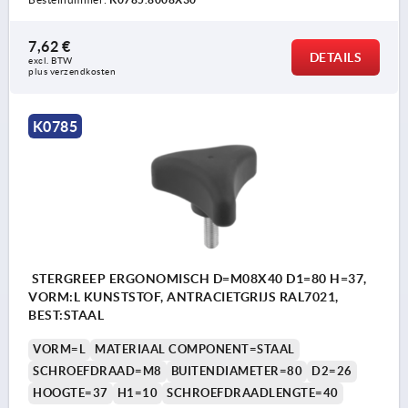
7,62 €
DETAILS
excl. BTW 
plus verzendkosten
K0785
STERGREEP ERGONOMISCH D=M08X40 D1=80 H=37,
VORM:L KUNSTSTOF, ANTRACIETGRIJS RAL7021,
BEST:STAAL
VORM=L
MATERIAAL COMPONENT=STAAL
SCHROEFDRAAD=M8
BUITENDIAMETER=80
D2=26
HOOGTE=37
H1=10
SCHROEFDRAADLENGTE=40