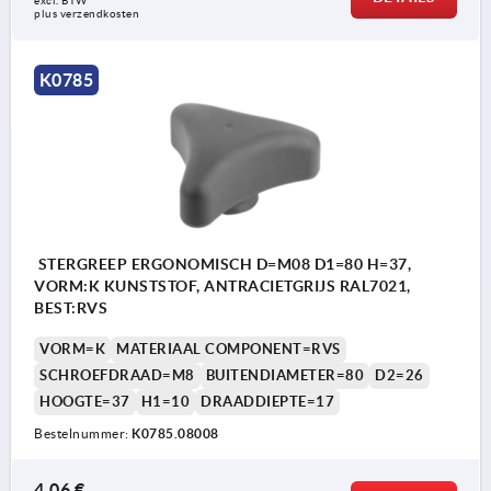
excl. BTW 
plus verzendkosten
K0785
STERGREEP ERGONOMISCH D=M08 D1=80 H=37,
VORM:K KUNSTSTOF, ANTRACIETGRIJS RAL7021,
BEST:RVS
VORM=K
MATERIAAL COMPONENT=RVS
SCHROEFDRAAD=M8
BUITENDIAMETER=80
D2=26
HOOGTE=37
H1=10
DRAADDIEPTE=17
Bestelnummer:
K0785.08008
4,06 €