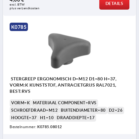
DETAILS
excl. BTW 
plus verzendkosten
K0785
STERGREEP ERGONOMISCH D=M12 D1=80 H=37,
VORM:K KUNSTSTOF, ANTRACIETGRIJS RAL7021,
BEST:RVS
VORM=K
MATERIAAL COMPONENT=RVS
SCHROEFDRAAD=M12
BUITENDIAMETER=80
D2=26
HOOGTE=37
H1=10
DRAADDIEPTE=17
Bestelnummer:
K0785.08012