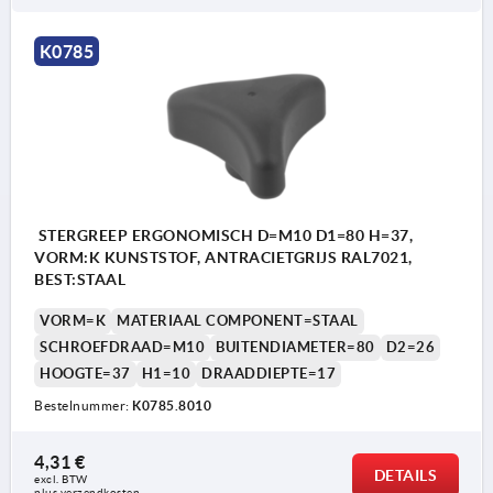
K0785
STERGREEP ERGONOMISCH D=M10 D1=80 H=37,
VORM:K KUNSTSTOF, ANTRACIETGRIJS RAL7021,
BEST:STAAL
VORM=K
MATERIAAL COMPONENT=STAAL
SCHROEFDRAAD=M10
BUITENDIAMETER=80
D2=26
HOOGTE=37
H1=10
DRAADDIEPTE=17
Bestelnummer:
K0785.8010
4,31 €
DETAILS
excl. BTW 
plus verzendkosten