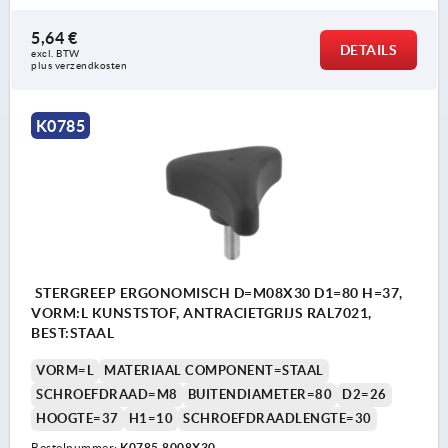
5,64 €
DETAILS
excl. BTW 
plus verzendkosten
K0785
STERGREEP ERGONOMISCH D=M08X30 D1=80 H=37,
VORM:L KUNSTSTOF, ANTRACIETGRIJS RAL7021,
BEST:STAAL
VORM=L
MATERIAAL COMPONENT=STAAL
SCHROEFDRAAD=M8
BUITENDIAMETER=80
D2=26
HOOGTE=37
H1=10
SCHROEFDRAADLENGTE=30
Bestelnummer:
K0785.8008X30