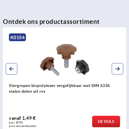
Ontdek ons productassortiment
K0154
Stergrepen biopolymeer vergelijkbaar met DIN 6336
stalen delen uit rvs
vanaf
1,49 €
DETAILS
excl. BTW 
plus verzendkosten