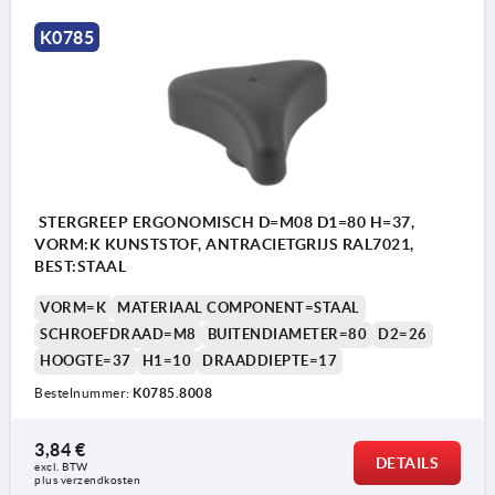
K0785
STERGREEP ERGONOMISCH D=M08 D1=80 H=37,
VORM:K KUNSTSTOF, ANTRACIETGRIJS RAL7021,
BEST:STAAL
VORM=K
MATERIAAL COMPONENT=STAAL
SCHROEFDRAAD=M8
BUITENDIAMETER=80
D2=26
HOOGTE=37
H1=10
DRAADDIEPTE=17
Bestelnummer:
K0785.8008
3,84 €
DETAILS
excl. BTW 
plus verzendkosten