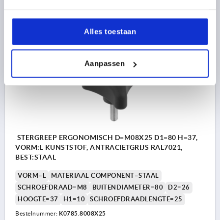
5,43 €
DETAILS
excl. BTW 
plus verzendkosten
Alles toestaan
K0785
Aanpassen
STERGREEP ERGONOMISCH D=M08X25 D1=80 H=37,
VORM:L KUNSTSTOF, ANTRACIETGRIJS RAL7021,
BEST:STAAL
VORM=L
MATERIAAL COMPONENT=STAAL
SCHROEFDRAAD=M8
BUITENDIAMETER=80
D2=26
HOOGTE=37
H1=10
SCHROEFDRAADLENGTE=25
Bestelnummer:
K0785.8008X25