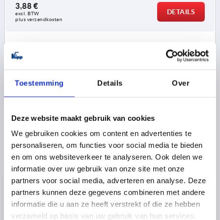
3,88 €
DETAILS
excl. BTW 
plus verzendkosten
K0785
Toestemming
Details
Over
Deze website maakt gebruik van cookies
STERGREEP ERGONOMISCH D=M08X20 D1=80 H=37,
We gebruiken cookies om content en advertenties te
VORM:L KUNSTSTOF, ANTRACIETGRIJS RAL7021,
personaliseren, om functies voor social media te bieden
BEST:STAAL
en om ons websiteverkeer te analyseren. Ook delen we
informatie over uw gebruik van onze site met onze
VORM=L
MATERIAAL COMPONENT=STAAL
partners voor social media, adverteren en analyse. Deze
SCHROEFDRAAD=M8
BUITENDIAMETER=80
D2=26
partners kunnen deze gegevens combineren met andere
HOOGTE=37
H1=10
SCHROEFDRAADLENGTE=20
informatie die u aan ze heeft verstrekt of die ze hebben
Bestelnummer:
K0785.8008X20
verzameld op basis van uw gebruik van hun services.