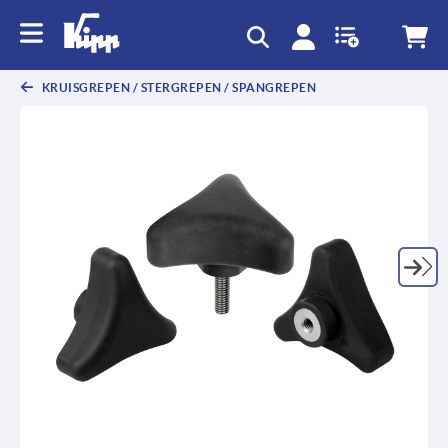
text.skipToContent
text.skipToNavigation
KRUISGREPEN / STERGREPEN / SPANGREPEN