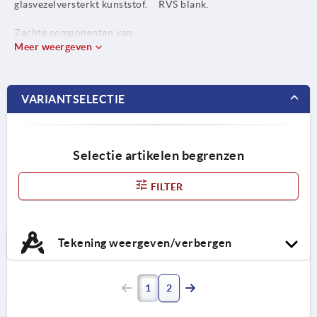
glasvezelversterkt kunststof.
RVS blank.
Zachte componenten van
thermoplastisch elastomeer.
Meer weergeven
Bus resp. schroefdraadbout
van staal hardheidsklasse 5.8
VARIANTSELECTIE
of rvs 1.4305.
Selectie artikelen begrenzen
FILTER
Tekening weergeven/verbergen
1
2