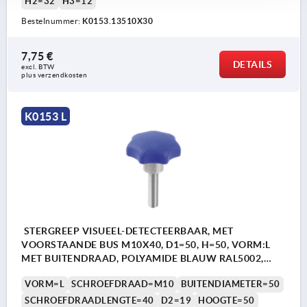
H2=32
H3=12
Bestelnummer:
K0153.13510X30
7,75 €
DETAILS
excl. BTW 
plus verzendkosten
K0153 L
STERGREEP VISUEEL-DETECTEERBAAR, MET
VOORSTAANDE BUS M10X40, D1=50, H=50, VORM:L
MET BUITENDRAAD, POLYAMIDE BLAUW RAL5002,
BEST:RVS 1.4404
VORM=L
SCHROEFDRAAD=M10
BUITENDIAMETER=50
SCHROEFDRAADLENGTE=40
D2=19
HOOGTE=50