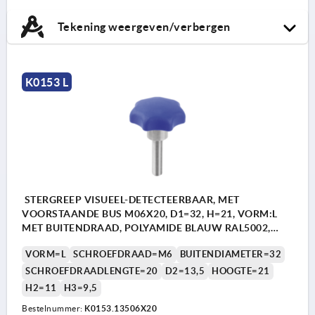
Tekening weergeven/verbergen
K0153 L
STERGREEP VISUEEL-DETECTEERBAAR, MET
VOORSTAANDE BUS M06X20, D1=32, H=21, VORM:L
MET BUITENDRAAD, POLYAMIDE BLAUW RAL5002,
BEST:RVS 1.4404
VORM=L
SCHROEFDRAAD=M6
BUITENDIAMETER=32
SCHROEFDRAADLENGTE=20
D2=13,5
HOOGTE=21
H2=11
H3=9,5
Bestelnummer:
K0153.13506X20