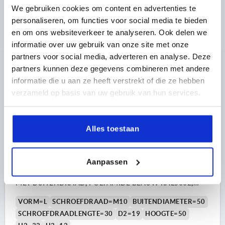
We gebruiken cookies om content en advertenties te
Bestelnummer:
K0153.13508X30
personaliseren, om functies voor social media te bieden
en om ons websiteverkeer te analyseren. Ook delen we
6,49 €
DETAILS
excl. BTW 
informatie over uw gebruik van onze site met onze
plus verzendkosten
partners voor social media, adverteren en analyse. Deze
partners kunnen deze gegevens combineren met andere
K0153 L
informatie die u aan ze heeft verstrekt of die ze hebben
verzameld op basis van uw gebruik van hun services.
Alles toestaan
Aanpassen
STERGREEP VISUEEL-DETECTEERBAAR, MET
VOORSTAANDE BUS M10X30, D1=50, H=50, VORM:L
MET BUITENDRAAD, POLYAMIDE BLAUW RAL5002,
BEST:RVS 1.4404
VORM=L
SCHROEFDRAAD=M10
BUITENDIAMETER=50
SCHROEFDRAADLENGTE=30
D2=19
HOOGTE=50