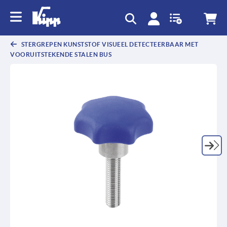
text.skipToContent
text.skipToNavigation
STERGREPEN KUNSTSTOF VISUEEL DETECTEERBAAR MET
VOORUITSTEKENDE STALEN BUS