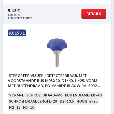
5,43 €
DETAILS
excl. BTW 
plus verzendkosten
K0153 L
STERGREEP VISUEEL-DETECTEERBAAR, MET
VOORSTAANDE BUS M08X20, D1=40, H=25, VORM:L
MET BUITENDRAAD, POLYAMIDE BLAUW RAL5002,
BEST:RVS 1.4404
VORM=L
SCHROEFDRAAD=M8
BUITENDIAMETER=40
SCHROEFDRAADLENGTE=20
D2=13,5
HOOGTE=25
H2=13
H3=10