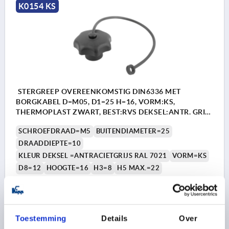
K0154 KS
STERGREEP OVEREENKOMSTIG DIN6336 MET
BORGKABEL D=M05, D1=25 H=16, VORM:KS,
THERMOPLAST ZWART, BEST:RVS DEKSEL:ANTR. GRIJS
RAL7021
SCHROEFDRAAD=M5
BUITENDIAMETER=25
DRAADDIEPTE=10
KLEUR DEKSEL =ANTRACIETGRIJS RAL 7021
VORM=KS
D8=12
HOOGTE=16
H3=8
H5 MAX.=22
Bestelnummer:
K0154.605
1,97 €
DETAILS
Toestemming
Details
Over
excl. BTW 
plus verzendkosten