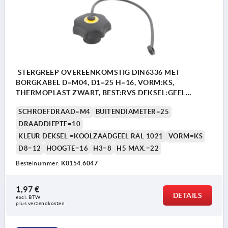
STERGREEP OVEREENKOMSTIG DIN6336 MET
BORGKABEL D=M04, D1=25 H=16, VORM:KS,
THERMOPLAST ZWART, BEST:RVS DEKSEL:GEEL
RAL1021
SCHROEFDRAAD=M4
BUITENDIAMETER=25
DRAADDIEPTE=10
KLEUR DEKSEL =KOOLZAADGEEL RAL 1021
VORM=KS
D8=12
HOOGTE=16
H3=8
H5 MAX.=22
Bestelnummer:
K0154.6047
1,97 €
DETAILS
excl. BTW 
plus verzendkosten