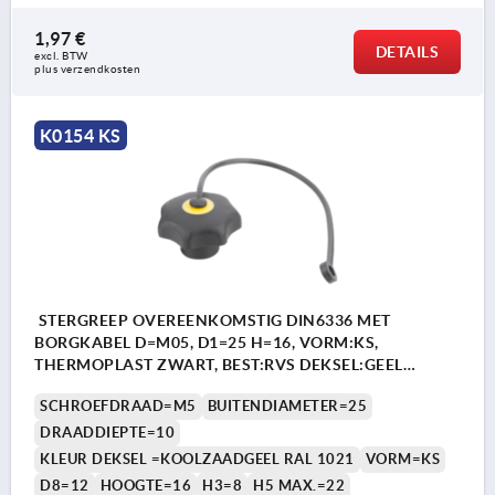
1,97 €
DETAILS
excl. BTW 
plus verzendkosten
K0154 KS
STERGREEP OVEREENKOMSTIG DIN6336 MET
BORGKABEL D=M05, D1=25 H=16, VORM:KS,
THERMOPLAST ZWART, BEST:RVS DEKSEL:GEEL
RAL1021
SCHROEFDRAAD=M5
BUITENDIAMETER=25
DRAADDIEPTE=10
KLEUR DEKSEL =KOOLZAADGEEL RAL 1021
VORM=KS
D8=12
HOOGTE=16
H3=8
H5 MAX.=22