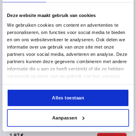
K0154 KS
Deze website maakt gebruik van cookies
We gebruiken cookies om content en advertenties te
personaliseren, om functies voor social media te bieden
en om ons websiteverkeer te analyseren. Ook delen we
informatie over uw gebruik van onze site met onze
partners voor social media, adverteren en analyse. Deze
partners kunnen deze gegevens combineren met andere
STERGREEP OVEREENKOMSTIG DIN6336 MET
informatie die u aan ze heeft verstrekt of die ze hebben
BORGKABEL D=M05, D1=25 H=16, VORM:KS,
verzameld op basis van uw gebruik van hun services.
THERMOPLAST ZWART, BEST:RVS DEKSEL:GRIJS
RAL7035
SCHROEFDRAAD=M5
BUITENDIAMETER=25
DRAADDIEPTE=10
Alles toestaan
KLEUR DEKSEL =LICHTGRIJS RAL 7035
VORM=KS
D8=12
HOOGTE=16
H3=8
H5 MAX.=22
Aanpassen
Bestelnummer:
K0154.6055
1,97 €