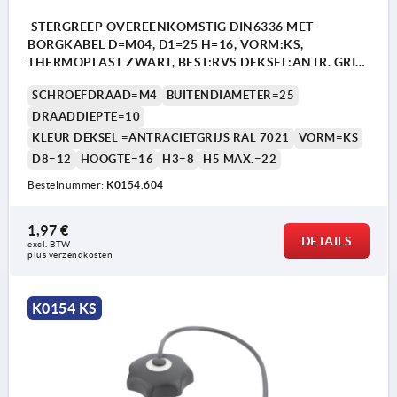
STERGREEP OVEREENKOMSTIG DIN6336 MET
BORGKABEL D=M04, D1=25 H=16, VORM:KS,
THERMOPLAST ZWART, BEST:RVS DEKSEL:ANTR. GRIJS
RAL7021
SCHROEFDRAAD=M4
BUITENDIAMETER=25
DRAADDIEPTE=10
KLEUR DEKSEL =ANTRACIETGRIJS RAL 7021
VORM=KS
D8=12
HOOGTE=16
H3=8
H5 MAX.=22
Bestelnummer:
K0154.604
1,97 €
DETAILS
excl. BTW 
plus verzendkosten
K0154 KS