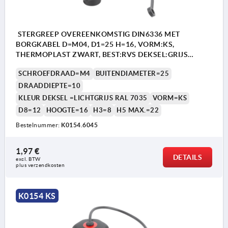
STERGREEP OVEREENKOMSTIG DIN6336 MET
BORGKABEL D=M04, D1=25 H=16, VORM:KS,
THERMOPLAST ZWART, BEST:RVS DEKSEL:GRIJS
RAL7035
SCHROEFDRAAD=M4
BUITENDIAMETER=25
DRAADDIEPTE=10
KLEUR DEKSEL =LICHTGRIJS RAL 7035
VORM=KS
D8=12
HOOGTE=16
H3=8
H5 MAX.=22
Bestelnummer:
K0154.6045
1,97 €
DETAILS
excl. BTW 
plus verzendkosten
K0154 KS