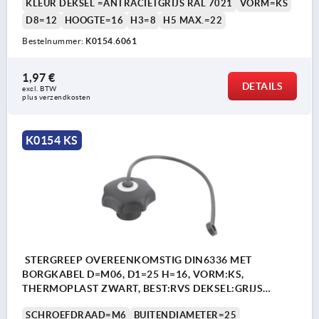
KLEUR DEKSEL =ANTRACIETGRIJS RAL 7021
VORM=KS
D8=12
HOOGTE=16
H3=8
H5 MAX.=22
Bestelnummer:
K0154.6061
1,97 €
DETAILS
excl. BTW 
plus verzendkosten
K0154 KS
STERGREEP OVEREENKOMSTIG DIN6336 MET
BORGKABEL D=M06, D1=25 H=16, VORM:KS,
THERMOPLAST ZWART, BEST:RVS DEKSEL:GRIJS
RAL7035
SCHROEFDRAAD=M6
BUITENDIAMETER=25