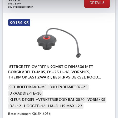
DETAILS
excl. BTW 
plus verzendkosten
K0154 KS
STERGREEP OVEREENKOMSTIG DIN6336 MET
BORGKABEL D=M05, D1=25 H=16, VORM:KS,
THERMOPLAST ZWART, BEST:RVS DEKSEL:ROOD
RAL3020
SCHROEFDRAAD=M5
BUITENDIAMETER=25
DRAADDIEPTE=10
KLEUR DEKSEL =VERKEERSROOD RAL 3020
VORM=KS
D8=12
HOOGTE=16
H3=8
H5 MAX.=22
Bestelnummer:
K0154.6056