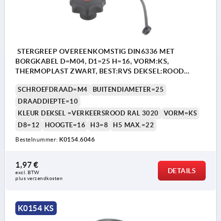
STERGREEP OVEREENKOMSTIG DIN6336 MET
BORGKABEL D=M04, D1=25 H=16, VORM:KS,
THERMOPLAST ZWART, BEST:RVS DEKSEL:ROOD
RAL3020
SCHROEFDRAAD=M4
BUITENDIAMETER=25
DRAADDIEPTE=10
KLEUR DEKSEL =VERKEERSROOD RAL 3020
VORM=KS
D8=12
HOOGTE=16
H3=8
H5 MAX.=22
Bestelnummer:
K0154.6046
1,97 €
DETAILS
excl. BTW 
plus verzendkosten
K0154 KS