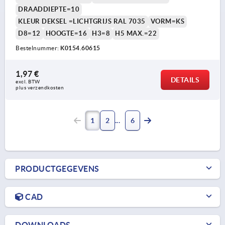
DRAADDIEPTE=10
KLEUR DEKSEL =LICHTGRIJS RAL 7035
VORM=KS
D8=12
HOOGTE=16
H3=8
H5 MAX.=22
Bestelnummer:
K0154.60615
1,97 €
DETAILS
excl. BTW 
plus verzendkosten
1
2
6
PRODUCTGEGEVENS
CAD
DOWNLOADS