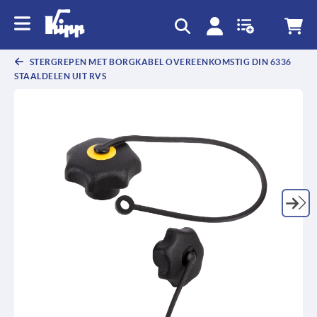
text.skipToContent
text.skipToNavigation
STERGREPEN MET BORGKABEL OVEREENKOMSTIG DIN 6336
STAALDELEN UIT RVS