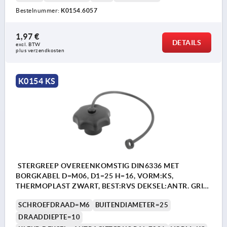
Bestelnummer:
K0154.6057
1,97 €
DETAILS
excl. BTW 
plus verzendkosten
K0154 KS
STERGREEP OVEREENKOMSTIG DIN6336 MET
BORGKABEL D=M06, D1=25 H=16, VORM:KS,
THERMOPLAST ZWART, BEST:RVS DEKSEL:ANTR. GRIJS
RAL7021
SCHROEFDRAAD=M6
BUITENDIAMETER=25
DRAADDIEPTE=10