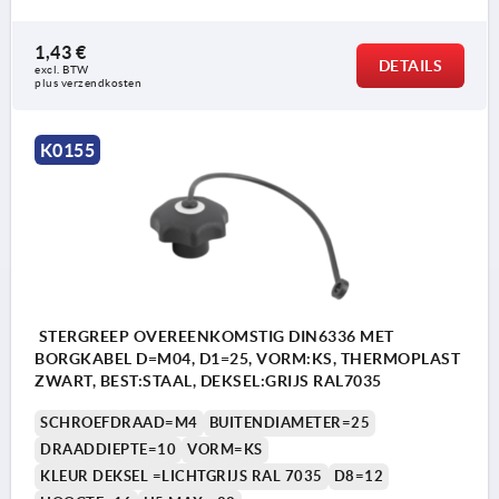
1,43 €
DETAILS
excl. BTW 
Vorm KS: met draadbus, met deksel
plus verzendkosten
Vorm LS: buitendraad
K0155
STERGREEP OVEREENKOMSTIG DIN6336 MET
BORGKABEL D=M04, D1=25, VORM:KS, THERMOPLAST
ZWART, BEST:STAAL, DEKSEL:GRIJS RAL7035
SCHROEFDRAAD=M4
BUITENDIAMETER=25
DRAADDIEPTE=10
VORM=KS
KLEUR DEKSEL =LICHTGRIJS RAL 7035
D8=12