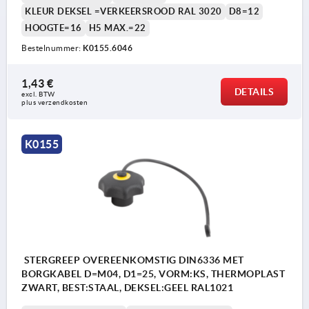
KLEUR DEKSEL =VERKEERSROOD RAL 3020
D8=12
HOOGTE=16
H5 MAX.=22
Bestelnummer:
K0155.6046
1,43 €
DETAILS
excl. BTW 
plus verzendkosten
K0155
STERGREEP OVEREENKOMSTIG DIN6336 MET
BORGKABEL D=M04, D1=25, VORM:KS, THERMOPLAST
ZWART, BEST:STAAL, DEKSEL:GEEL RAL1021