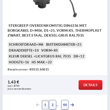
STERGREEP OVEREENKOMSTIG DIN6336 MET
BORGKABEL D=M06, D1=25, VORM:KS, THERMOPLAST
ZWART, BEST:STAAL, DEKSEL:GRIJS RAL7035
SCHROEFDRAAD=M6
BUITENDIAMETER=25
DRAADDIEPTE=10
VORM=KS
KLEUR DEKSEL =LICHTGRIJS RAL 7035
D8=12
HOOGTE=16
H5 MAX.=22
Bestelnummer:
K0155.60615
1,43 €
DETAILS
excl. BTW 
plus verzendkosten
1
2
44