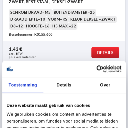
ZWART, BEST:STAAL, DEKSEL:ZWART
SCHROEFDRAAD=M5
BUITENDIAMETER=25
DRAADDIEPTE=10
VORM=KS
KLEUR DEKSEL =ZWART
D8=12
HOOGTE=16
H5 MAX.=22
Bestelnummer:
K0155.605
1,43 €
DETAILS
excl. BTW 
plus verzendkosten
K0155
Toestemming
Details
Over
Deze website maakt gebruik van cookies
We gebruiken cookies om content en advertenties te
personaliseren, om functies voor social media te bieden
STERGREEP OVEREENKOMSTIG DIN6336 MET
en om ons websiteverkeer te analyseren. Ook delen we
BORGKABEL D=M05, D1=25, VORM:KS, THERMOPLAST