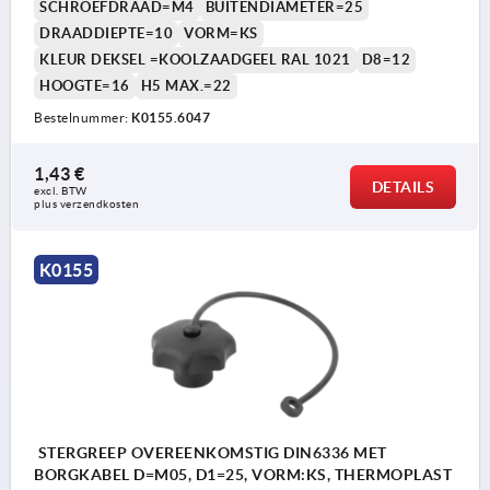
SCHROEFDRAAD=M4
BUITENDIAMETER=25
DRAADDIEPTE=10
VORM=KS
KLEUR DEKSEL =KOOLZAADGEEL RAL 1021
D8=12
HOOGTE=16
H5 MAX.=22
Bestelnummer:
K0155.6047
1,43 €
DETAILS
excl. BTW 
plus verzendkosten
K0155
STERGREEP OVEREENKOMSTIG DIN6336 MET
BORGKABEL D=M05, D1=25, VORM:KS, THERMOPLAST