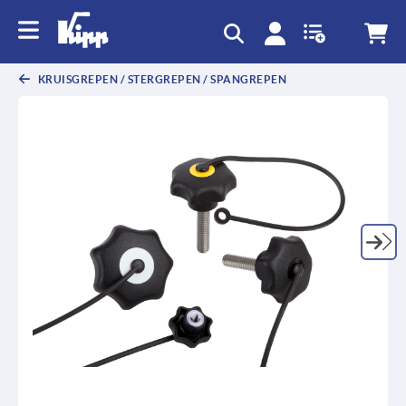
text.skipToContent
text.skipToNavigation
KRUISGREPEN / STERGREPEN / SPANGREPEN