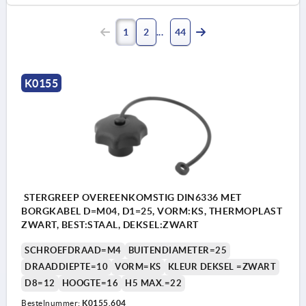
1
2
44
K0155
STERGREEP OVEREENKOMSTIG DIN6336 MET
BORGKABEL D=M04, D1=25, VORM:KS, THERMOPLAST
ZWART, BEST:STAAL, DEKSEL:ZWART
SCHROEFDRAAD=M4
BUITENDIAMETER=25
DRAADDIEPTE=10
VORM=KS
KLEUR DEKSEL =ZWART
D8=12
HOOGTE=16
H5 MAX.=22
Bestelnummer:
K0155.604