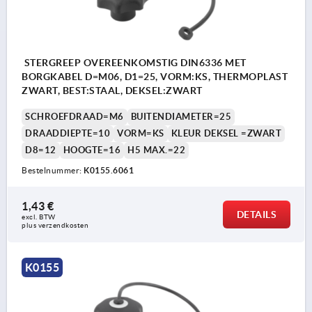
STERGREEP OVEREENKOMSTIG DIN6336 MET
BORGKABEL D=M06, D1=25, VORM:KS, THERMOPLAST
ZWART, BEST:STAAL, DEKSEL:ZWART
SCHROEFDRAAD=M6
BUITENDIAMETER=25
DRAADDIEPTE=10
VORM=KS
KLEUR DEKSEL =ZWART
D8=12
HOOGTE=16
H5 MAX.=22
Bestelnummer:
K0155.6061
1,43 €
DETAILS
excl. BTW 
plus verzendkosten
K0155