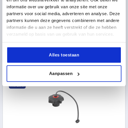
ZWART, BEST:STAAL, DEKSEL:GRIJS RAL7035
informatie over uw gebruik van onze site met onze
partners voor social media, adverteren en analyse. Deze
SCHROEFDRAAD=M5
BUITENDIAMETER=25
partners kunnen deze gegevens combineren met andere
DRAADDIEPTE=10
VORM=KS
informatie die u aan ze heeft verstrekt of die ze hebben
KLEUR DEKSEL =LICHTGRIJS RAL 7035
D8=12
verzameld op basis van uw gebruik van hun services.
HOOGTE=16
H5 MAX.=22
Bestelnummer:
K0155.6055
Alles toestaan
1,43 €
DETAILS
excl. BTW 
plus verzendkosten
Aanpassen
K0155