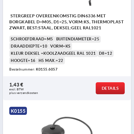
STERGREEP OVEREENKOMSTIG DIN6336 MET
BORGKABEL D=M05, D1=25, VORM:KS, THERMOPLAST
ZWART, BEST:STAAL, DEKSEL:GEEL RAL1021
SCHROEFDRAAD=M5
BUITENDIAMETER=25
DRAADDIEPTE=10
VORM=KS
KLEUR DEKSEL =KOOLZAADGEEL RAL 1021
D8=12
HOOGTE=16
H5 MAX.=22
Bestelnummer:
K0155.6057
1,43 €
DETAILS
excl. BTW 
plus verzendkosten
K0155