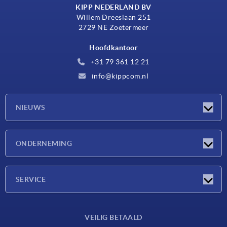
KIPP NEDERLAND BV
Willem Dreeslaan 251
2729 NE Zoetermeer
Hoofdkantoor
+31 79 361 12 21
info@kippcom.nl
NIEUWS
Nieuwtjes
ONDERNEMING
Beurzen
Onderneming
SERVICE
Leveringsvoorwaarden
VEILIG BETAALD
Materiaaloverzicht