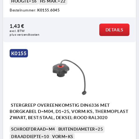
HOOGTE=16
H5 MAX.=22
Bestelnummer:
K0155.6045
1,43 €
DETAILS
excl. BTW 
plus verzendkosten
K0155
STERGREEP OVEREENKOMSTIG DIN6336 MET
BORGKABEL D=M04, D1=25, VORM:KS, THERMOPLAST
ZWART, BEST:STAAL, DEKSEL:ROOD RAL3020
SCHROEFDRAAD=M4
BUITENDIAMETER=25
DRAADDIEPTE=10
VORM=KS