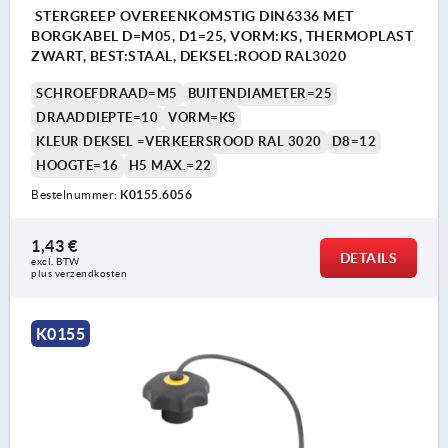
STERGREEP OVEREENKOMSTIG DIN6336 MET
BORGKABEL D=M05, D1=25, VORM:KS, THERMOPLAST
ZWART, BEST:STAAL, DEKSEL:ROOD RAL3020
SCHROEFDRAAD=M5
BUITENDIAMETER=25
DRAADDIEPTE=10
VORM=KS
KLEUR DEKSEL =VERKEERSROOD RAL 3020
D8=12
HOOGTE=16
H5 MAX.=22
Bestelnummer:
K0155.6056
1,43 €
DETAILS
excl. BTW 
plus verzendkosten
K0155