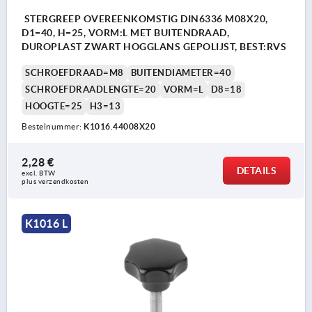
STERGREEP OVEREENKOMSTIG DIN6336 M08X20,
D1=40, H=25, VORM:L MET BUITENDRAAD,
DUROPLAST ZWART HOGGLANS GEPOLIJST, BEST:RVS
SCHROEFDRAAD=M8
BUITENDIAMETER=40
SCHROEFDRAADLENGTE=20
VORM=L
D8=18
HOOGTE=25
H3=13
Bestelnummer:
K1016.44008X20
2,28 €
DETAILS
excl. BTW 
plus verzendkosten
K1016 L