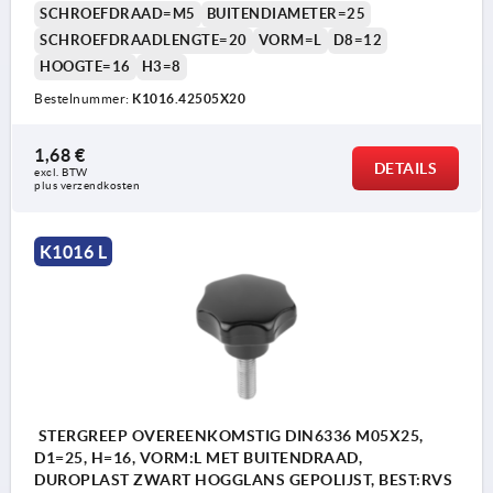
SCHROEFDRAAD=M5
BUITENDIAMETER=25
SCHROEFDRAADLENGTE=20
VORM=L
D8=12
HOOGTE=16
H3=8
Bestelnummer:
K1016.42505X20
1,68 €
DETAILS
excl. BTW 
plus verzendkosten
K1016 L
STERGREEP OVEREENKOMSTIG DIN6336 M05X25,
D1=25, H=16, VORM:L MET BUITENDRAAD,
DUROPLAST ZWART HOGGLANS GEPOLIJST, BEST:RVS