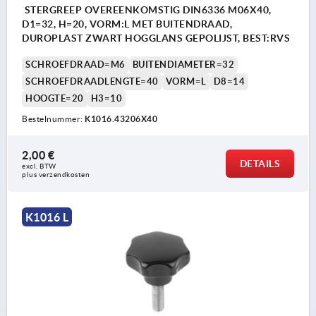
STERGREEP OVEREENKOMSTIG DIN6336 M06X40,
D1=32, H=20, VORM:L MET BUITENDRAAD,
DUROPLAST ZWART HOGGLANS GEPOLIJST, BEST:RVS
SCHROEFDRAAD=M6
BUITENDIAMETER=32
SCHROEFDRAADLENGTE=40
VORM=L
D8=14
HOOGTE=20
H3=10
Bestelnummer:
K1016.43206X40
2,00 €
DETAILS
excl. BTW 
plus verzendkosten
K1016 L