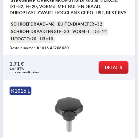
STERGREEP OVEREENKOMSTIG DIN6336 M06X30,
D1=32, H=20, VORM:L MET BUITENDRAAD,
DUROPLAST ZWART HOGGLANS GEPOLIJST, BEST:RVS
SCHROEFDRAAD=M6
BUITENDIAMETER=32
SCHROEFDRAADLENGTE=30
VORM=L
D8=14
HOOGTE=20
H3=10
Bestelnummer:
K1016.43206X30
1,71 €
DETAILS
excl. BTW 
plus verzendkosten
K1016 L