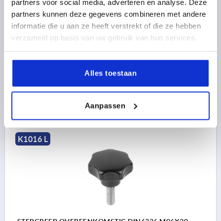
partners voor social media, adverteren en analyse. Deze
D1=32, H=20, VORM:L MET BUITENDRAAD,
partners kunnen deze gegevens combineren met andere
DUROPLAST ZWART HOGGLANS GEPOLIJST, BEST:RVS
informatie die u aan ze heeft verstrekt of die ze hebben
SCHROEFDRAAD=M6
BUITENDIAMETER=32
verzameld op basis van uw gebruik van hun services.
SCHROEFDRAADLENGTE=25
VORM=L
D8=14
HOOGTE=20
H3=10
Bestelnummer:
K1016.43206X25
Alles toestaan
1,70 €
DETAILS
excl. BTW 
Aanpassen
plus verzendkosten
K1016 L