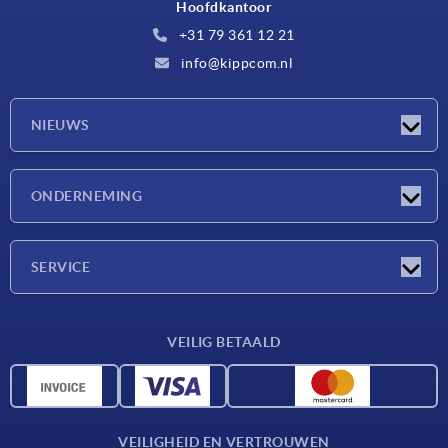
Hoofdkantoor
+31 79 361 12 21
info@kippcom.nl
NIEUWS
Nieuwtjes
ONDERNEMING
Beurzen
Onderneming
SERVICE
Leveringsvoorwaarden
VEILIG BETAALD
Materiaaloverzicht
CAD-gegevens
Contact
VEILIGHEID EN VERTROUWEN