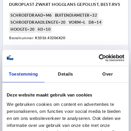
DUROPLAST ZWART HOGGLANS GEPOLIJST, BEST:RVS
SCHROEFDRAAD=M6
BUITENDIAMETER=32
SCHROEFDRAADLENGTE=20
VORM=L
D8=14
HOOGTE=20
H3=10
Bestelnummer:
K1016.43206X20
1,68 €
DETAILS
excl. BTW 
plus verzendkosten
Toestemming
Details
Over
K1016 L
Deze website maakt gebruik van cookies
We gebruiken cookies om content en advertenties te
personaliseren, om functies voor social media te bieden
en om ons websiteverkeer te analyseren. Ook delen we
informatie over uw gebruik van onze site met onze
STERGREEP OVEREENKOMSTIG DIN6336 M06X25,