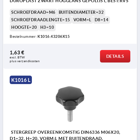
DUROPLAST ZWART HOGGLANS GEPOLIJST, BEST:RVS
SCHROEFDRAAD=M6
BUITENDIAMETER=32
SCHROEFDRAADLENGTE=15
VORM=L
D8=14
HOOGTE=20
H3=10
Bestelnummer:
K1016.43206X15
1,63 €
DETAILS
excl. BTW 
plus verzendkosten
K1016 L
STERGREEP OVEREENKOMSTIG DIN6336 M06X20,
D1=32, H=20, VORM:L MET BUITENDRAAD,