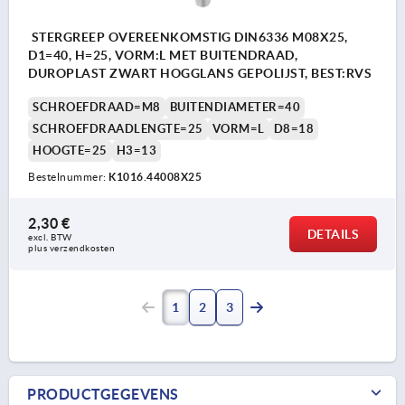
STERGREEP OVEREENKOMSTIG DIN6336 M08X25,
D1=40, H=25, VORM:L MET BUITENDRAAD,
DUROPLAST ZWART HOGGLANS GEPOLIJST, BEST:RVS
SCHROEFDRAAD=M8
BUITENDIAMETER=40
SCHROEFDRAADLENGTE=25
VORM=L
D8=18
HOOGTE=25
H3=13
Bestelnummer:
K1016.44008X25
2,30 €
DETAILS
excl. BTW 
plus verzendkosten
1
2
3
PRODUCTGEGEVENS