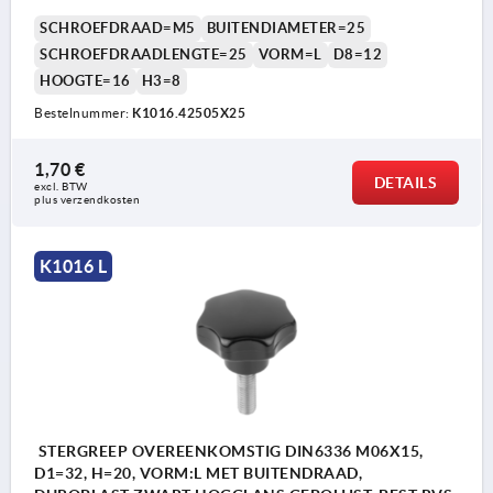
SCHROEFDRAAD=M5
BUITENDIAMETER=25
SCHROEFDRAADLENGTE=25
VORM=L
D8=12
HOOGTE=16
H3=8
Bestelnummer:
K1016.42505X25
1,70 €
DETAILS
excl. BTW 
plus verzendkosten
K1016 L
STERGREEP OVEREENKOMSTIG DIN6336 M06X15,
D1=32, H=20, VORM:L MET BUITENDRAAD,