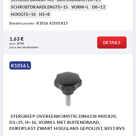
SCHROEFDRAADLENGTE=15
VORM=L
D8=12
HOOGTE=16
H3=8
Bestelnummer:
K1016.42505X15
1,63 €
DETAILS
excl. BTW 
plus verzendkosten
K1016 L
STERGREEP OVEREENKOMSTIG DIN6336 M05X20,
D1=25, H=16, VORM:L MET BUITENDRAAD,
DUROPLAST ZWART HOGGLANS GEPOLIJST, BEST:RVS