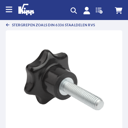
text.skipToContent
text.skipToNavigation
STERGREPEN ZOALS DIN 6336 STAALDELEN RVS