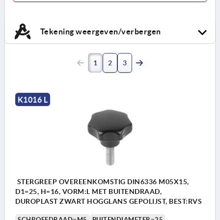
Tekening weergeven/verbergen
1
2
3
K1016 L
STERGREEP OVEREENKOMSTIG DIN6336 M05X15,
D1=25, H=16, VORM:L MET BUITENDRAAD,
DUROPLAST ZWART HOGGLANS GEPOLIJST, BEST:RVS
SCHROEFDRAAD=M5
BUITENDIAMETER=25