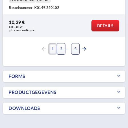
Bestelnummer:
K0149.250102
10,29 €
DETAILS
excl. BTW 
plus verzendkosten
1
2
5
FORMS
PRODUCTGEGEVENS
DOWNLOADS