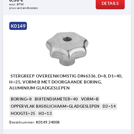
DETAILS
excl. BTW 
plus verzendkosten
K0149
STERGREEP OVEREENKOMSTIG DIN6336, D=8, D1=40,
H=25, VORM:B MET DOORGAANDE BORING,
ALUMINIUM GLADGESLEPEN
BORING=8
BUITENDIAMETER=40
VORM=B
OPPERVLAK BASISLICHAAM=GLADGESLEPEN
D2=14
HOOGTE=25
H3=13
Bestelnummer:
K0149.24008