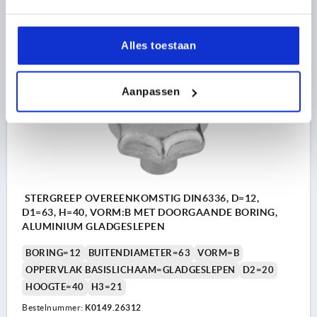
6,17 €
DETAILS
excl. BTW 
plus verzendkosten
Alles toestaan
K0149
Aanpassen
STERGREEP OVEREENKOMSTIG DIN6336, D=12,
D1=63, H=40, VORM:B MET DOORGAANDE BORING,
ALUMINIUM GLADGESLEPEN
BORING=12
BUITENDIAMETER=63
VORM=B
OPPERVLAK BASISLICHAAM=GLADGESLEPEN
D2=20
HOOGTE=40
H3=21
Bestelnummer:
K0149.26312