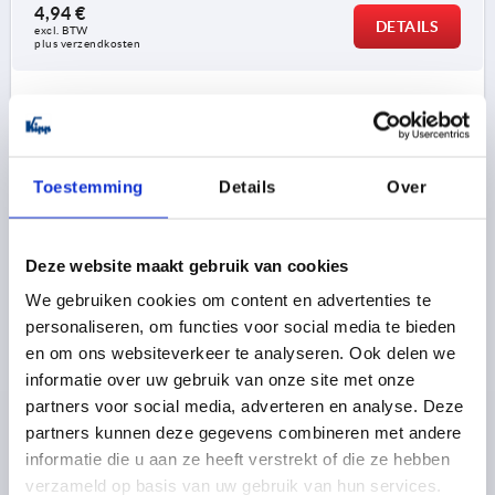
4,94 €
DETAILS
excl. BTW 
plus verzendkosten
K0149
Toestemming
Details
Over
Deze website maakt gebruik van cookies
STERGREEP OVEREENKOMSTIG DIN6336, D=10,
We gebruiken cookies om content en advertenties te
D1=50, H=32, VORM:B MET DOORGAANDE BORING,
personaliseren, om functies voor social media te bieden
ALUMINIUM GLADGESLEPEN
en om ons websiteverkeer te analyseren. Ook delen we
informatie over uw gebruik van onze site met onze
BORING=10
BUITENDIAMETER=50
VORM=B
partners voor social media, adverteren en analyse. Deze
OPPERVLAK BASISLICHAAM=GLADGESLEPEN
D2=18
partners kunnen deze gegevens combineren met andere
HOOGTE=32
H3=17
informatie die u aan ze heeft verstrekt of die ze hebben
Bestelnummer:
K0149.25010
verzameld op basis van uw gebruik van hun services.