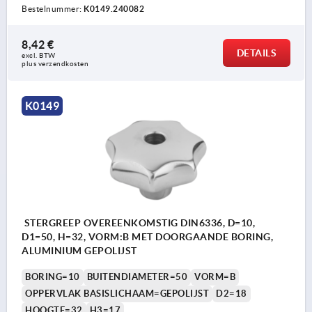
Bestelnummer:
K0149.240082
8,42 €
DETAILS
excl. BTW 
plus verzendkosten
K0149
STERGREEP OVEREENKOMSTIG DIN6336, D=10,
D1=50, H=32, VORM:B MET DOORGAANDE BORING,
ALUMINIUM GEPOLIJST
BORING=10
BUITENDIAMETER=50
VORM=B
OPPERVLAK BASISLICHAAM=GEPOLIJST
D2=18
HOOGTE=32
H3=17