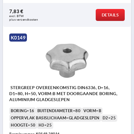
7,83 €
DETAILS
excl. BTW 
plus verzendkosten
K0149
STERGREEP OVEREENKOMSTIG DIN6336, D=16,
D1=80, H=50, VORM:B MET DOORGAANDE BORING,
ALUMINIUM GLADGESLEPEN
BORING=16
BUITENDIAMETER=80
VORM=B
OPPERVLAK BASISLICHAAM=GLADGESLEPEN
D2=25
HOOGTE=50
H3=25
Bestelnummer:
K0149.28016