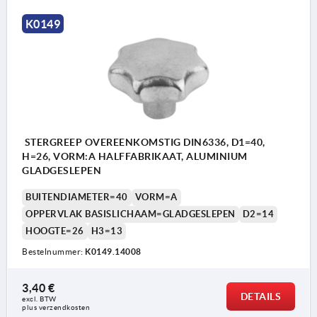
K0149
STERGREEP OVEREENKOMSTIG DIN6336, D1=40,
H=26, VORM:A HALFFABRIKAAT, ALUMINIUM
GLADGESLEPEN
BUITENDIAMETER=40
VORM=A
OPPERVLAK BASISLICHAAM=GLADGESLEPEN
D2=14
HOOGTE=26
H3=13
Bestelnummer:
K0149.14008
3,40 €
DETAILS
excl. BTW 
Vorm A: halffabrikaat
plus verzendkosten