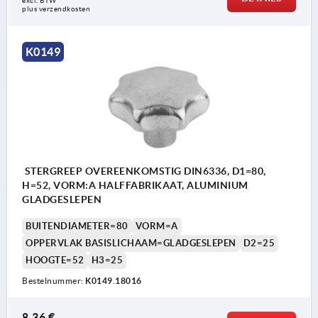
excl. BTW 
plus verzendkosten
K0149
STERGREEP OVEREENKOMSTIG DIN6336, D1=80,
H=52, VORM:A HALFFABRIKAAT, ALUMINIUM
GLADGESLEPEN
BUITENDIAMETER=80
VORM=A
OPPERVLAK BASISLICHAAM=GLADGESLEPEN
D2=25
HOOGTE=52
H3=25
Bestelnummer:
K0149.18016
8,36 €