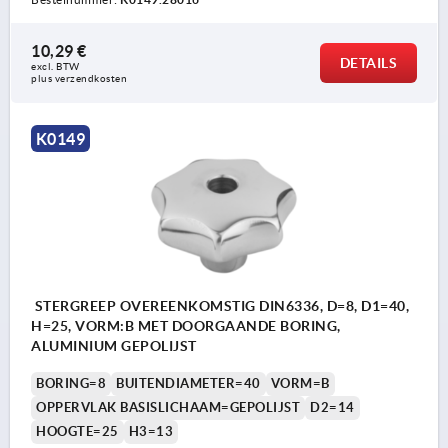
10,29 €
DETAILS
excl. BTW 
plus verzendkosten
K0149
STERGREEP OVEREENKOMSTIG DIN6336, D=8, D1=40,
H=25, VORM:B MET DOORGAANDE BORING,
ALUMINIUM GEPOLIJST
BORING=8
BUITENDIAMETER=40
VORM=B
OPPERVLAK BASISLICHAAM=GEPOLIJST
D2=14
HOOGTE=25
H3=13