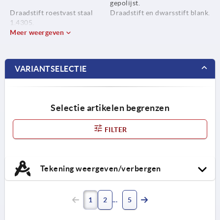
gepolijst.
Draadstift roestvast staal
Draadstift en dwarsstift blank.
1.4305.
Meer weergeven
Dwarsstift roestvast staal
1.4310.
VARIANTSELECTIE
Selectie artikelen begrenzen
FILTER
Tekening weergeven/verbergen
1
2
5