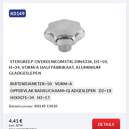
Vorm B: doorgaande boring
K0149
Vorm C: blindgat
Vorm D: schroefdraad uitgeboord
Vorm E: draadgat
Vorm L: met buitendraad
STERGREEP OVEREENKOMSTIG DIN6336, D1=50,
H=34, VORM:A HALFFABRIKAAT, ALUMINIUM
GLADGESLEPEN
BUITENDIAMETER=50
VORM=A
OPPERVLAK BASISLICHAAM=GLADGESLEPEN
D2=18
HOOGTE=34
H3=17
Bestelnummer:
K0149.15010
4,41 €
DETAILS
excl. BTW 
plus verzendkosten