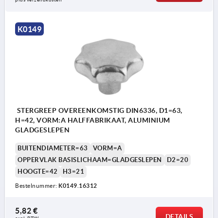
K0149
STERGREEP OVEREENKOMSTIG DIN6336, D1=63,
H=42, VORM:A HALFFABRIKAAT, ALUMINIUM
GLADGESLEPEN
BUITENDIAMETER=63
VORM=A
OPPERVLAK BASISLICHAAM=GLADGESLEPEN
D2=20
HOOGTE=42
H3=21
Bestelnummer:
K0149.16312
5,82 €
DETAILS