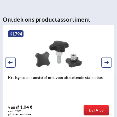
Ontdek ons productassortiment
K1089
n kunststof met vooruitstekende stalen bus
Kruisgre
4 €
vanaf
0
DETAILS
excl. BTW 
osten
plus verzen