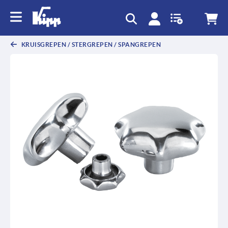
text.skipToContent
text.skipToNavigation
KRUISGREPEN / STERGREPEN / SPANGREPEN