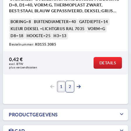
D=8, D1=40, VORM:G, THERMOPLAST ZWART,
BEST:STAAL BLAUW GEPASSIVEERD, DEKSEL:GRIJS
RAL7035
BORING=8
BUITENDIAMETER=40
GATDIEPTE=14
KLEUR DEKSEL =LICHTGRIJS RAL 7035
VORM=G
D8=18
HOOGTE=25
H3=13
Bestelnummer:
K0155.3085
0,42 €
DETAILS
excl. BTW 
plus verzendkosten
1
2
PRODUCTGEGEVENS
CAD