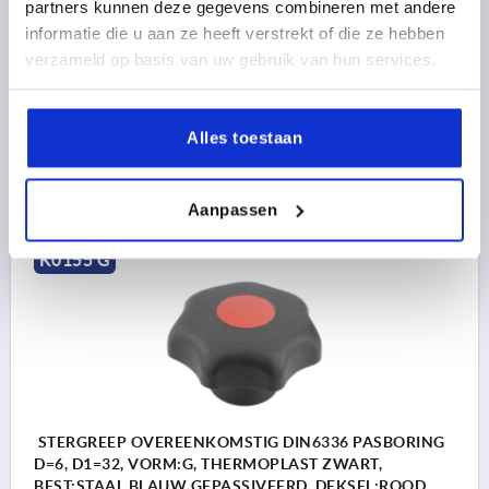
RAL7035
partners kunnen deze gegevens combineren met andere
BORING=6
BUITENDIAMETER=32
GATDIEPTE=10
informatie die u aan ze heeft verstrekt of die ze hebben
KLEUR DEKSEL =LICHTGRIJS RAL 7035
VORM=G
verzameld op basis van uw gebruik van hun services.
D8=14
HOOGTE=20
H3=10
Bestelnummer:
K0155.3065
Alles toestaan
0,31 €
DETAILS
excl. BTW 
plus verzendkosten
Aanpassen
K0155 G
STERGREEP OVEREENKOMSTIG DIN6336 PASBORING
D=6, D1=32, VORM:G, THERMOPLAST ZWART,
BEST:STAAL BLAUW GEPASSIVEERD, DEKSEL:ROOD