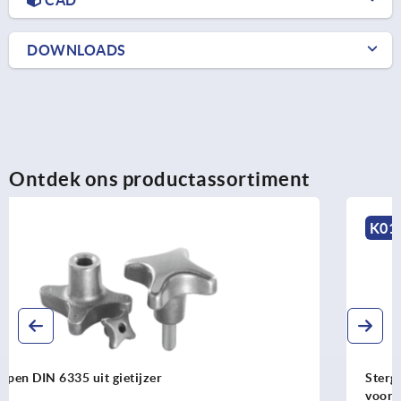
DOWNLOADS
Ontdek ons productassortiment
K0153
Stergrepen kunststof visueel detecteerbaar met
vooruitstekende stalen bus