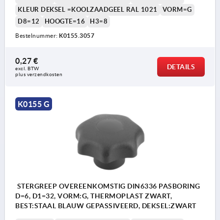
KLEUR DEKSEL =KOOLZAADGEEL RAL 1021
VORM=G
D8=12
HOOGTE=16
H3=8
Bestelnummer:
K0155.3057
0,27 €
DETAILS
excl. BTW 
plus verzendkosten
K0155 G
STERGREEP OVEREENKOMSTIG DIN6336 PASBORING
D=6, D1=32, VORM:G, THERMOPLAST ZWART,
BEST:STAAL BLAUW GEPASSIVEERD, DEKSEL:ZWART