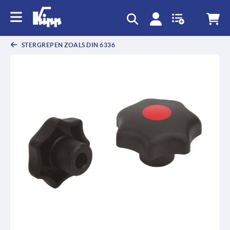
text.skipToContent
text.skipToNavigation
STERGREPEN ZOALS DIN 6336