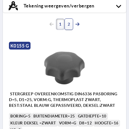
Tekening weergeven/verbergen
1
2
K0155 G
STERGREEP OVEREENKOMSTIG DIN6336 PASBORING
D=5, D1=25, VORM:G, THERMOPLAST ZWART,
BEST:STAAL BLAUW GEPASSIVEERD, DEKSEL:ZWART
BORING=5
BUITENDIAMETER=25
GATDIEPTE=10
KLEUR DEKSEL =ZWART
VORM=G
D8=12
HOOGTE=16