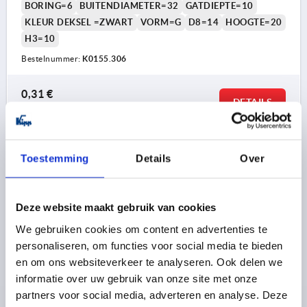
BORING=6
BUITENDIAMETER=32
GATDIEPTE=10
KLEUR DEKSEL =ZWART
VORM=G
D8=14
HOOGTE=20
H3=10
Bestelnummer:
K0155.306
0,31 €
DETAILS
excl. BTW 
plus verzendkosten
K0155 G
Toestemming
Details
Over
Deze website maakt gebruik van cookies
We gebruiken cookies om content en advertenties te
personaliseren, om functies voor social media te bieden
en om ons websiteverkeer te analyseren. Ook delen we
STERGREEP OVEREENKOMSTIG DIN6336 PASBORING
informatie over uw gebruik van onze site met onze
D=6, D1=32, VORM:G, THERMOPLAST ZWART,
partners voor social media, adverteren en analyse. Deze
BEST:STAAL BLAUW GEPASSIVEERD, DEKSEL:GRIJS