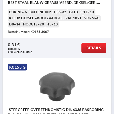
BEST:STAAL BLAUW GEPASSIVEERD, DEKSEL:GEEL
RAL1021
BORING=6
BUITENDIAMETER=32
GATDIEPTE=10
KLEUR DEKSEL =KOOLZAADGEEL RAL 1021
VORM=G
D8=14
HOOGTE=20
H3=10
Bestelnummer:
K0155.3067
0,31 €
DETAILS
excl. BTW 
plus verzendkosten
K0155 G
STERGREEP OVEREENKOMSTIG DIN6336 PASBORING