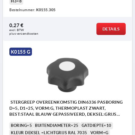
H3=8
Bestelnummer:
K0155.305
0,27 €
DETAILS
excl. BTW 
plus verzendkosten
K0155 G
STERGREEP OVEREENKOMSTIG DIN6336 PASBORING
D=5, D1=25, VORM:G, THERMOPLAST ZWART,
BEST:STAAL BLAUW GEPASSIVEERD, DEKSEL:GRIJS
RAL7035
BORING=5
BUITENDIAMETER=25
GATDIEPTE=10
KLEUR DEKSEL =LICHTGRIJS RAL 7035
VORM=G