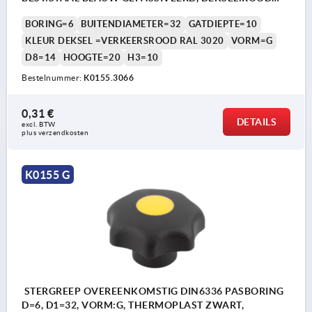
RAL3020
BORING=6
BUITENDIAMETER=32
GATDIEPTE=10
KLEUR DEKSEL =VERKEERSROOD RAL 3020
VORM=G
D8=14
HOOGTE=20
H3=10
Bestelnummer:
K0155.3066
0,31 €
DETAILS
excl. BTW 
plus verzendkosten
K0155 G
STERGREEP OVEREENKOMSTIG DIN6336 PASBORING
D=6, D1=32, VORM:G, THERMOPLAST ZWART,