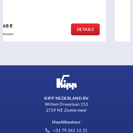
vanaf
5,25 €
DETAILS
excl. BTW 
plus verzendkosten
KIPP NEDERLAND BV
Willem Dreeslaan 251
2729 NE Zoetermeer
Hoofdkantoor
+31 79 361 12 21