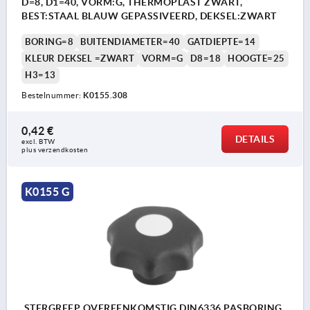
D=8, D1=40, VORM:G, THERMOPLAST ZWART,
BEST:STAAL BLAUW GEPASSIVEERD, DEKSEL:ZWART
BORING=8
BUITENDIAMETER=40
GATDIEPTE=14
KLEUR DEKSEL =ZWART
VORM=G
D8=18
HOOGTE=25
H3=13
Bestelnummer:
K0155.308
0,42 €
DETAILS
excl. BTW 
plus verzendkosten
K0155 G
STERGREEP OVEREENKOMSTIG DIN6336 PASBORING