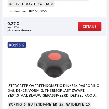
D8=12
HOOGTE=16
H3=8
Bestelnummer:
K0155.3055
0,27 €
DETAILS
excl. BTW 
plus verzendkosten
K0155 G
STERGREEP OVEREENKOMSTIG DIN6336 PASBORING
D=5, D1=25, VORM:G, THERMOPLAST ZWART,
BEST:STAAL BLAUW GEPASSIVEERD, DEKSEL:ROOD
RAL3020
BORING=5
BUITENDIAMETER=25
GATDIEPTE=10