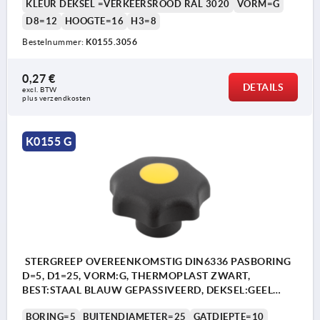
KLEUR DEKSEL =VERKEERSROOD RAL 3020
VORM=G
D8=12
HOOGTE=16
H3=8
Bestelnummer:
K0155.3056
0,27 €
DETAILS
excl. BTW 
plus verzendkosten
K0155 G
STERGREEP OVEREENKOMSTIG DIN6336 PASBORING
D=5, D1=25, VORM:G, THERMOPLAST ZWART,
BEST:STAAL BLAUW GEPASSIVEERD, DEKSEL:GEEL
RAL1021
BORING=5
BUITENDIAMETER=25
GATDIEPTE=10