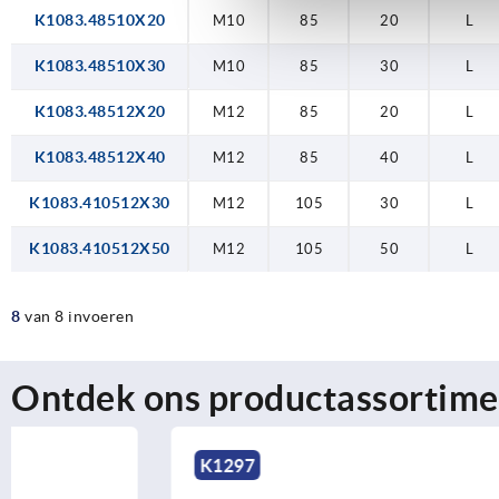
K1083.48510X20
M10
85
20
L
K1083.48510X30
M10
85
30
L
K1083.48512X20
M12
85
20
L
K1083.48512X40
M12
85
40
L
K1083.410512X30
M12
105
30
L
K1083.410512X50
M12
105
50
L
8
van 8 invoeren
Ontdek ons productassortime
K1297
K0153