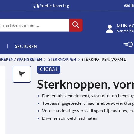
Snelle levering
Ui
MIJN A
Aanmelden
SECTOREN
GREPEN / SPANGREPEN
STERKNOPPEN
STERKNOPPEN, VORM L
K1083 L
Sterknoppen, vor
Dienen als klemelement, vasthoud- en bevesti
Toepassingsgebieden: machinebouw, werktuig
Voor handmatige verstellingen bij modules, m
Diverse schroefdraadmaten