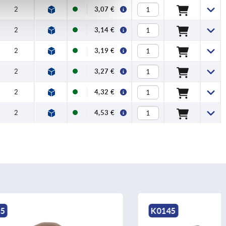
2
3,07 €
2
3,14 €
2
3,19 €
2
3,27 €
2
4,32 €
2
4,53 €
K0145