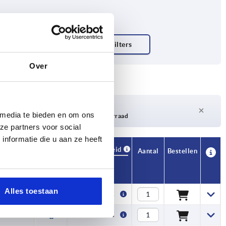
Over
Levertijd op aanvraag
 media te bieden en om ons
Momenteel niet op voorraad
ze partners voor social
nformatie die u aan ze heeft
Beschikbaarheid
CAD
Aantal
Bestellen
T1
Prijs
Alles toestaan
2
2,70 €
2
2,98 €