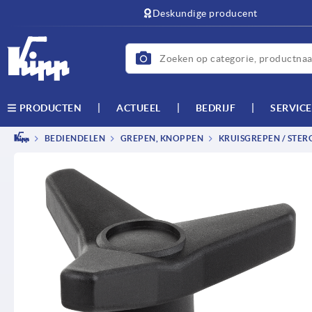
text.skipToContent
text.skipToNavigation
Deskundige producent
ACTUEEL
BEDRIJF
SERVICE
PRODUCTEN
BEDIENDELEN
GREPEN, KNOPPEN
KRUISGREPEN / STER