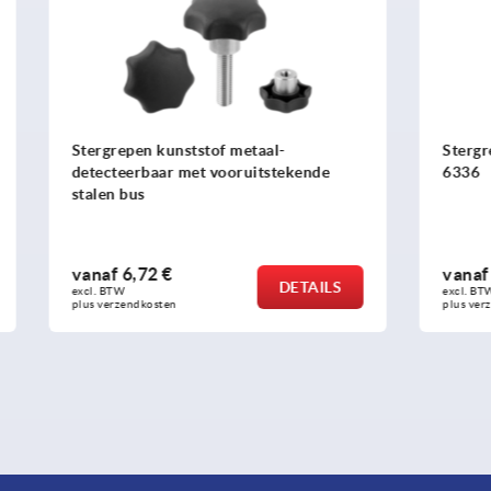
kunststof metaal-
Stergrepen biopolymeer zoa
ar met vooruitstekende
6336
 €
vanaf
0,65 €
DETAILS
excl. BTW 
sten
plus verzendkosten