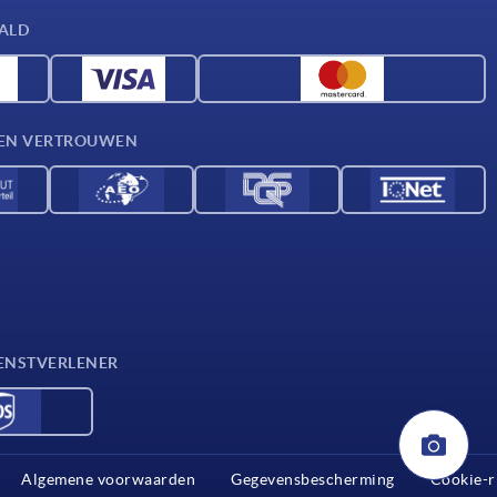
AALD
D EN VERTROUWEN
ENSTVERLENER
Algemene voorwaarden
Gegevensbescherming
Cookie-r