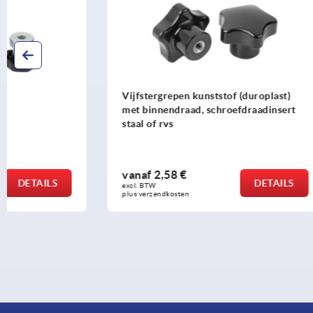
Vijfstergrepen kunststof (duroplast)
Stergrepen 
met binnendraad, schroefdraadinsert
detecteerba
staal of rvs
stalen bus
vanaf
2,58 €
vanaf
6,72
DETAILS
excl. BTW 
excl. BTW 
plus verzendkosten
plus verzendko