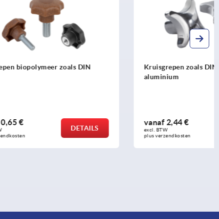
ls DIN
Kruisgrepen zoals DIN 6335 uit
aluminium
vanaf
2,44 €
DETAILS
DETAILS
excl. BTW 
plus verzendkosten