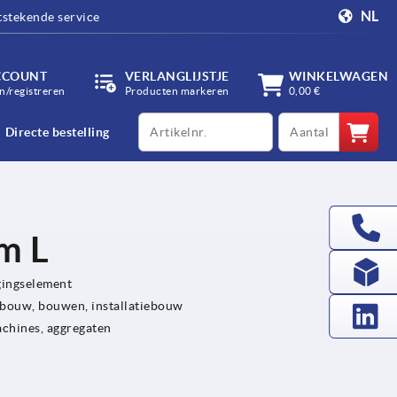
NL
tstekende service
CCOUNT
VERLANGLIJSTJE
WINKELWAGEN
/registreren
Producten markeren
0,00 €
productCode
qty
Directe bestelling
m L
gingselement
bouw, bouwen, installatiebouw
achines, aggregaten