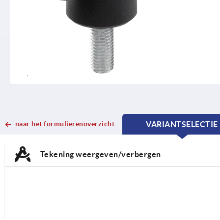
naar het formulierenoverzicht
VARIANTSELECTIE
CURRENT
CURRENT
TAB:
TAB:
Tekening weergeven/verbergen