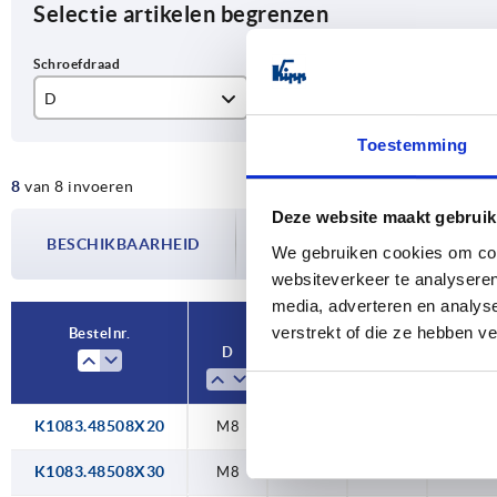
Selectie artikelen begrenzen
D
D1
L
M8
85
20
Toestemming
8
van 8 invoeren
M10
105
30
Deze website maakt gebruik
De beschikbaarheid wordt meerdere
M12
40
BESCHIKBAARHEID
bijgewerkt. In de laatste stap voorda
We gebruiken cookies om cont
over de bevestigde verzenddatum.
50
websiteverkeer te analyseren
media, adverteren en analys
verstrekt of die ze hebben v
Bestelnr.
D
D1
L
Vorm
K1083.48508X20
M8
85
20
L
K1083.48508X30
M8
85
30
L