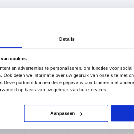
Vorm
D2
L
18
Details
TABEL VERGROTEN
20
 van cookies
 keren per dag met regelmatige tussenpozen
1-3 dagen
t je je bestelling afrondt, word je geïnformeerd
ent en advertenties te personaliseren, om functies voor social
4-20 dagen
. Ook delen we informatie over uw gebruik van onze site met on
e. Deze partners kunnen deze gegevens combineren met andere i
erzameld op basis van uw gebruik van hun services.
D2
D3
D6
H
H1
H2
Aanpassen
18
30
21
37
30,5
16
18
30
21
37
30,5
16