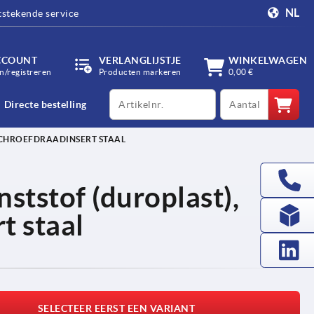
NL
tstekende service
CCOUNT
VERLANGLIJSTJE
WINKELWAGEN
/registreren
Producten markeren
0,00 €
productCode
qty
Directe bestelling
SCHROEFDRAADINSERT STAAL
ststof (duroplast),
t staal
SELECTEER EERST EEN VARIANT