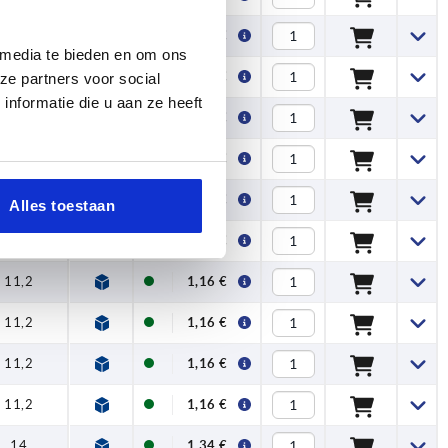
11,2
1,16 €
 media te bieden en om ons
14
1,34 €
ze partners voor social
nformatie die u aan ze heeft
14
1,34 €
14
1,34 €
17,5
1,91 €
Alles toestaan
17,5
1,91 €
11,2
1,16 €
11,2
1,16 €
11,2
1,16 €
11,2
1,16 €
14
1,34 €