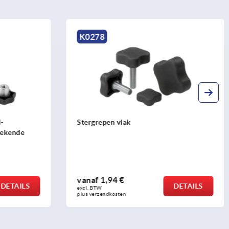
K0278
K
Stergrepen vlak
St
vanaf
1,94 €
DETAILS
excl. BTW 
plus verzendkosten