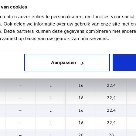
 van cookies
9
K
16
22,4
ent en advertenties te personaliseren, om functies voor social
12
K
20
28
. Ook delen we informatie over uw gebruik van onze site met on
e. Deze partners kunnen deze gegevens combineren met andere i
14
K
20
28
erzameld op basis van uw gebruik van hun services.
14
K
20
28
14
K
25
35
Aanpassen
14
K
25
35
—
L
16
22,4
—
L
16
22,4
—
L
16
22,4
—
L
16
22,4
—
L
20
28