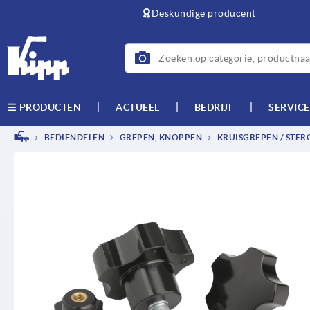
text.skipToContent
text.skipToNavigation
Deskundige producent
ACTUEEL
BEDRIJF
SERVICE
PRODUCTEN
BEDIENDELEN
GREPEN, KNOPPEN
KRUISGREPEN / STER