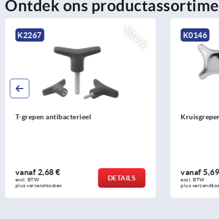
Ontdek ons productassortime
NIEUW
267
K0146
epen antibacterieel
Kruisgrepen zoals D
af
2,68 €
vanaf
5,69 €
DETAILS
 BTW 
excl. BTW 
verzendkosten
plus verzendkosten