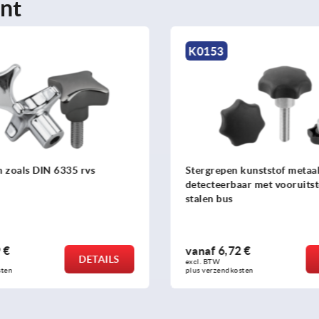
nt
K0153
IN 6335 rvs
Stergrepen kunststof metaal-
detecteerbaar met vooruitstekende
stalen bus
vanaf
6,72 €
DETAILS
DETAILS
excl. BTW 
plus verzendkosten