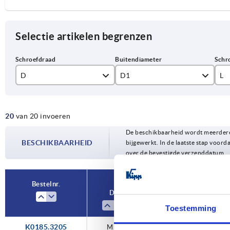
Selectie artikelen begrenzen
D
D1
L
M5
32
12
20
van 20 invoeren
M6
40
16
De beschikbaarheid wordt meerdere
M8
50
18
BESCHIKBAARHEID
bijgewerkt. In de laatste stap voorda
over de bevestigde verzenddatum.
M10
20
24
Bestelnr.
D
D1
L
30
Toestemming
K0185.3205
M5
32
—