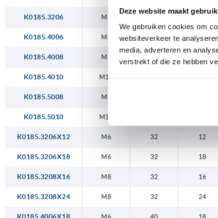
Deze website maakt gebruik
K0185.3206
M6
32
—
We gebruiken cookies om cont
K0185.4006
M6
40
—
websiteverkeer te analyseren
media, adverteren en analys
K0185.4008
M8
40
—
verstrekt of die ze hebben v
K0185.4010
M10
40
—
K0185.5008
M8
50
—
K0185.5010
M10
50
—
K0185.3206X12
M6
32
12
K0185.3206X18
M6
32
18
K0185.3208X16
M8
32
16
K0185.3208X24
M8
32
24
K0185.4006X18
M6
40
18