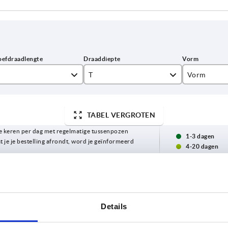
T
Vorm
9
K
TABEL VERGROTEN
10
L
 keren per dag met regelmatige tussenpozen
12
1-3 dagen
t je je bestelling afrondt, word je geïnformeerd
4-20 dagen
14
T
Vorm
D3
H
Details
10
K
16
22,4