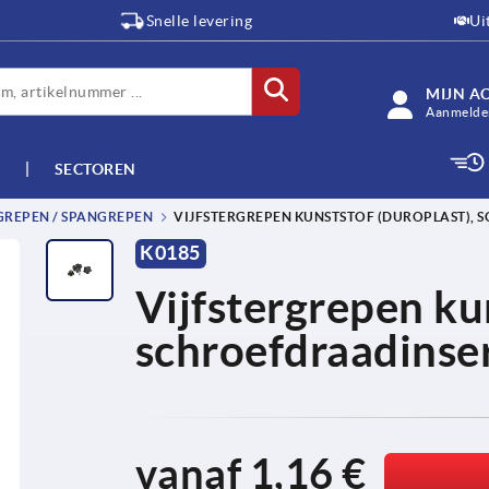
Snelle levering
Ui
MIJN A
Aanmelden
SECTOREN
GREPEN / SPANGREPEN
VIJFSTERGREPEN KUNSTSTOF (DUROPLAST), 
K0185
Vijfstergrepen kun
schroefdraadinser
vanaf
1,16 €