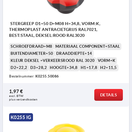
STERGREEP D1=50 D=M08 H=34,8, VORM:K,
THERMOPLAST ANTRACIETGRIJS RAL7021,
BEST:STAAL, DEKSEL:ROOD RAL3020
SCHROEFDRAAD=M8
MATERIAAL COMPONENT=STAAL
BUITENDIAMETER=50
DRAADDIEPTE=14
KLEUR DEKSEL =VERKEERSROOD RAL 3020
VORM=K
D2=22,2
D3=28,2
HOOGTE=34,8
H1=17,8
H2=11,5
Bestelnummer:
K0255.50086
1,97 €
DETAILS
excl. BTW 
plus verzendkosten
K0255 IG