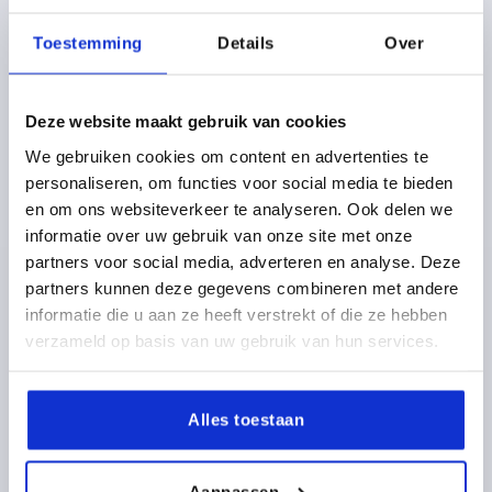
Toestemming
Details
Over
K0255 IG
Deze website maakt gebruik van cookies
We gebruiken cookies om content en advertenties te
personaliseren, om functies voor social media te bieden
en om ons websiteverkeer te analyseren. Ook delen we
informatie over uw gebruik van onze site met onze
STERGREEP D1=50 D=M10 H=34,8, VORM:K,
THERMOPLAST ANTRACIETGRIJS RAL7021,
partners voor social media, adverteren en analyse. Deze
BEST:STAAL, DEKSEL:GRIJS RAL7035
partners kunnen deze gegevens combineren met andere
informatie die u aan ze heeft verstrekt of die ze hebben
SCHROEFDRAAD=M10
verzameld op basis van uw gebruik van hun services.
MATERIAAL COMPONENT=STAAL
BUITENDIAMETER=50
DRAADDIEPTE=14
KLEUR DEKSEL =LICHTGRIJS RAL 7035
VORM=K
Alles toestaan
D2=22,2
D3=28,2
HOOGTE=34,8
H1=17,8
H2=11,5
Bestelnummer:
K0255.50105
Aanpassen