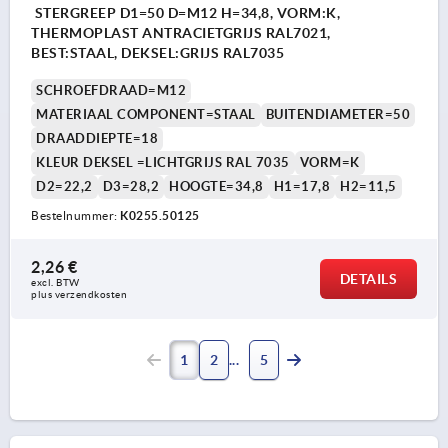
STERGREEP D1=50 D=M12 H=34,8, VORM:K,
THERMOPLAST ANTRACIETGRIJS RAL7021,
BEST:STAAL, DEKSEL:GRIJS RAL7035
SCHROEFDRAAD=M12
MATERIAAL COMPONENT=STAAL
BUITENDIAMETER=50
DRAADDIEPTE=18
KLEUR DEKSEL =LICHTGRIJS RAL 7035
VORM=K
D2=22,2
D3=28,2
HOOGTE=34,8
H1=17,8
H2=11,5
Bestelnummer:
K0255.50125
2,26 €
DETAILS
excl. BTW 
plus verzendkosten
1
2
5