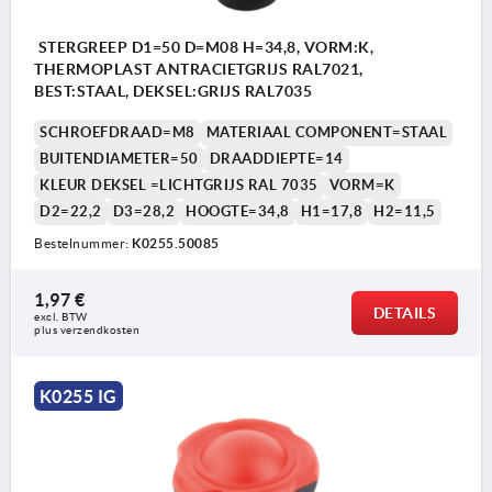
STERGREEP D1=50 D=M08 H=34,8, VORM:K,
THERMOPLAST ANTRACIETGRIJS RAL7021,
BEST:STAAL, DEKSEL:GRIJS RAL7035
SCHROEFDRAAD=M8
MATERIAAL COMPONENT=STAAL
BUITENDIAMETER=50
DRAADDIEPTE=14
KLEUR DEKSEL =LICHTGRIJS RAL 7035
VORM=K
D2=22,2
D3=28,2
HOOGTE=34,8
H1=17,8
H2=11,5
Bestelnummer:
K0255.50085
1,97 €
DETAILS
excl. BTW 
plus verzendkosten
K0255 IG