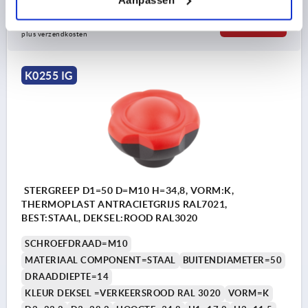
1,97 €
DETAILS
excl. BTW 
plus verzendkosten
K0255 IG
STERGREEP D1=50 D=M10 H=34,8, VORM:K,
THERMOPLAST ANTRACIETGRIJS RAL7021,
BEST:STAAL, DEKSEL:ROOD RAL3020
SCHROEFDRAAD=M10
MATERIAAL COMPONENT=STAAL
BUITENDIAMETER=50
DRAADDIEPTE=14
KLEUR DEKSEL =VERKEERSROOD RAL 3020
VORM=K