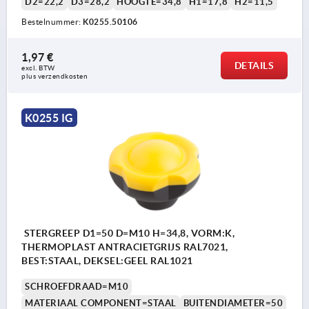
D2=22,2
D3=28,2
HOOGTE=34,8
H1=17,8
H2=11,5
Bestelnummer:
K0255.50106
1,97 €
DETAILS
excl. BTW 
plus verzendkosten
K0255 IG
STERGREEP D1=50 D=M10 H=34,8, VORM:K,
THERMOPLAST ANTRACIETGRIJS RAL7021,
BEST:STAAL, DEKSEL:GEEL RAL1021
SCHROEFDRAAD=M10
MATERIAAL COMPONENT=STAAL
BUITENDIAMETER=50