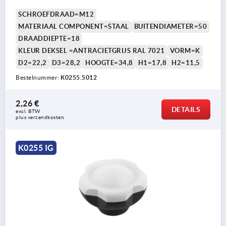
SCHROEFDRAAD=M12
MATERIAAL COMPONENT=STAAL
BUITENDIAMETER=50
DRAADDIEPTE=18
KLEUR DEKSEL =ANTRACIETGRIJS RAL 7021
VORM=K
D2=22,2
D3=28,2
HOOGTE=34,8
H1=17,8
H2=11,5
Bestelnummer:
K0255.5012
2,26 €
DETAILS
excl. BTW 
plus verzendkosten
K0255 IG