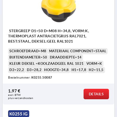
STERGREEP D1=50 D=M08 H=34,8, VORM:K,
THERMOPLAST ANTRACIETGRIJS RAL7021,
BEST:STAAL, DEKSEL:GEEL RAL1021
SCHROEFDRAAD=M8
MATERIAAL COMPONENT=STAAL
BUITENDIAMETER=50
DRAADDIEPTE=14
KLEUR DEKSEL =KOOLZAADGEEL RAL 1021
VORM=K
D2=22,2
D3=28,2
HOOGTE=34,8
H1=17,8
H2=11,5
Bestelnummer:
K0255.50087
1,97 €
DETAILS
excl. BTW 
plus verzendkosten
K0255 IG