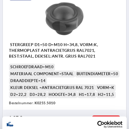
STERGREEP D1=50 D=M10 H=34,8, VORM:K,
THERMOPLAST ANTRACIETGRIJS RAL7021,
BEST:STAAL, DEKSEL:ANTR. GRIJS RAL7021
SCHROEFDRAAD=M10
MATERIAAL COMPONENT=STAAL
BUITENDIAMETER=50
DRAADDIEPTE=14
KLEUR DEKSEL =ANTRACIETGRIJS RAL 7021
VORM=K
D2=22,2
D3=28,2
HOOGTE=34,8
H1=17,8
H2=11,5
Bestelnummer:
K0255.5010
1,97 €
DETAILS
excl. BTW 
plus verzendkosten