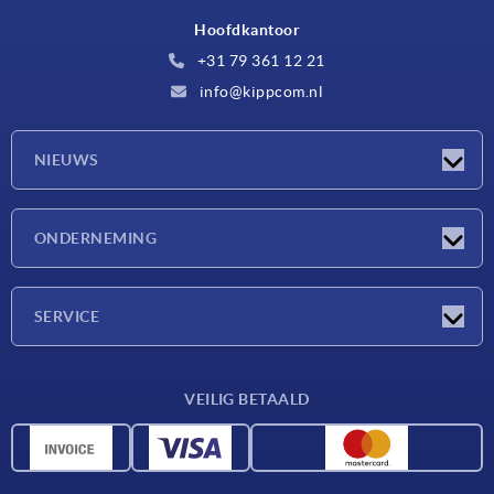
Hoofdkantoor
+31 79 361 12 21
info@kippcom.nl
NIEUWS
Nieuwtjes
ONDERNEMING
Beurzen
Onderneming
SERVICE
Leveringsvoorwaarden
VEILIG BETAALD
Materiaaloverzicht
CAD-gegevens
Contact