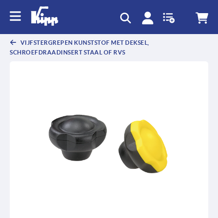
text.skipToContent
text.skipToNavigation
VIJFSTERGREPEN KUNSTSTOF MET DEKSEL,
SCHROEFDRAADINSERT STAAL OF RVS