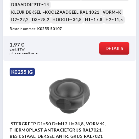
DRAADDIEPTE=14
KLEUR DEKSEL =KOOLZAADGEEL RAL 1021
VORM=K
D2=22,2
D3=28,2
HOOGTE=34,8
H1=17,8
H2=11,5
Bestelnummer:
K0255.50107
1,97 €
DETAILS
excl. BTW 
plus verzendkosten
K0255 IG
STERGREEP D1=50 D=M12 H=34,8, VORM:K,
THERMOPLAST ANTRACIETGRIJS RAL7021,
BEST:STAAL, DEKSEL:ANTR. GRIJS RAL7021