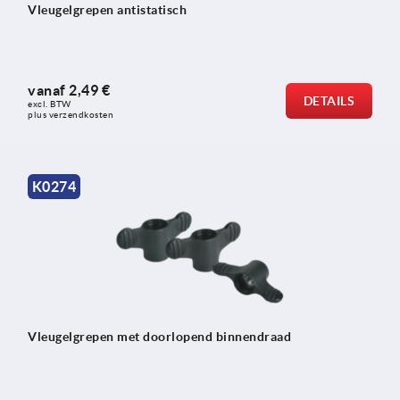
Vleugelgrepen antistatisch
vanaf
2,49 €
DETAILS
excl. BTW 
plus verzendkosten
K0274
Vleugelgrepen met doorlopend binnendraad