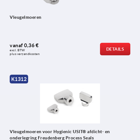
Vleugelmoeren
vanaf
0,36 €
DETAILS
excl. BTW 
plus verzendkosten
K1312
Vleugelmoeren voor Hygienic USIT® afdicht- en
onderlegring Freudenberg Process Seals