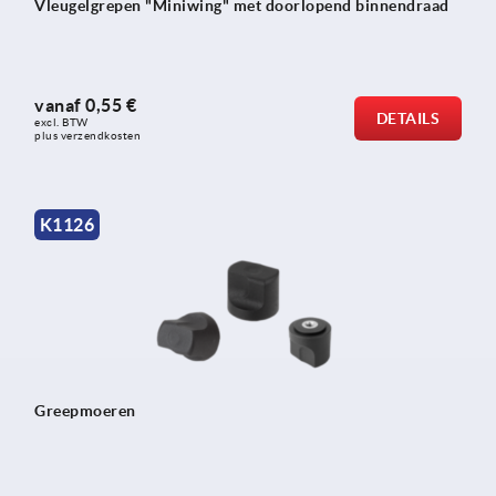
Vleugelgrepen "Miniwing" met doorlopend binnendraad
vanaf
0,55 €
DETAILS
excl. BTW 
plus verzendkosten
K1126
Greepmoeren