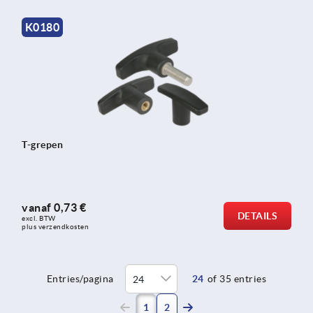
K0180
T-grepen
vanaf
0,73 €
DETAILS
excl. BTW 
plus verzendkosten
Entries/pagina
24
of 35 entries
(current)
1
2