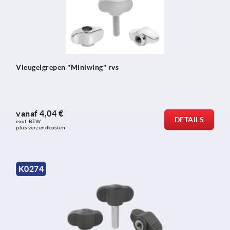
Vleugelgrepen "Miniwing" rvs
vanaf
4,04 €
DETAILS
excl. BTW 
plus verzendkosten
K0274