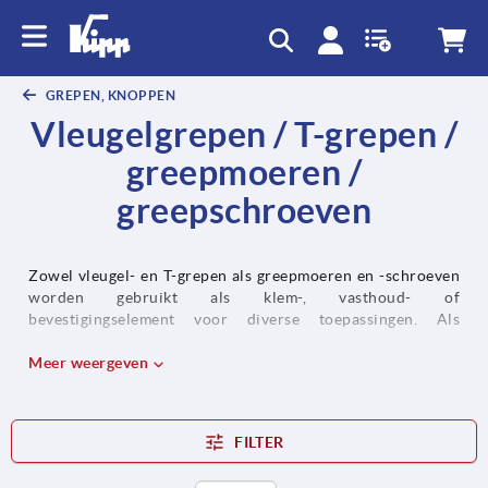
text.skipToContent
text.skipToNavigation
GREPEN, KNOPPEN
Vleugelgrepen / T-grepen /
greepmoeren /
greepschroeven
Zowel vleugel- en T-grepen als greepmoeren en -schroeven
worden gebruikt als klem-, vasthoud- of
bevestigingselement voor diverse toepassingen. Als
standaardelementen in de machine- of installatiebouw zijn
ze bestemd voor handbedieningen van modules, machines
Meer weergeven
of aggregaten.
FILTER