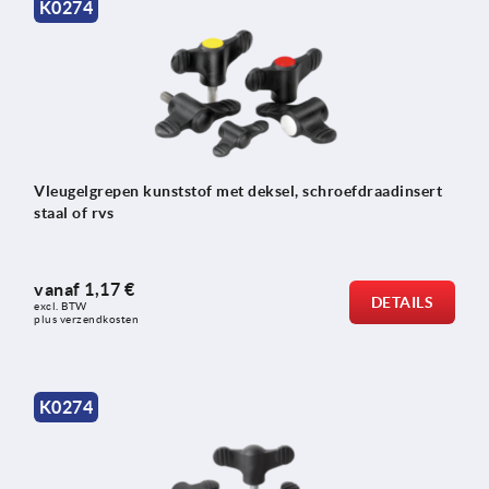
K0274
Vleugelgrepen kunststof met deksel, schroefdraadinsert
staal of rvs
vanaf
1,17 €
DETAILS
excl. BTW 
plus verzendkosten
K0274