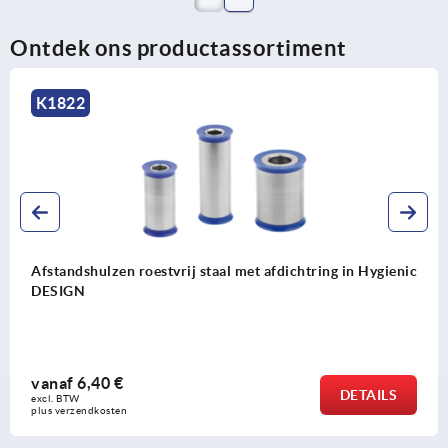
Ontdek ons productassortiment
K1822
Afstandshulzen roestvrij staal met afdichtring in Hygienic
DESIGN
vanaf
6,40 €
DETAILS
excl. BTW 
plus verzendkosten