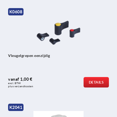
K0608
Vleugelgrepen eenzijdig
vanaf
1,00 €
DETAILS
excl. BTW 
plus verzendkosten
K2041