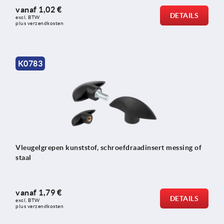
vanaf
1,02 €
DETAILS
excl. BTW 
plus verzendkosten
K0783
Vleugelgrepen kunststof, schroefdraadinsert messing of
staal
vanaf
1,79 €
DETAILS
excl. BTW 
plus verzendkosten