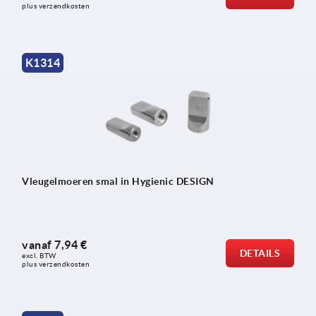
plus verzendkosten
K1314
Vleugelmoeren smal in Hygienic DESIGN
vanaf
7,94 €
DETAILS
excl. BTW 
plus verzendkosten