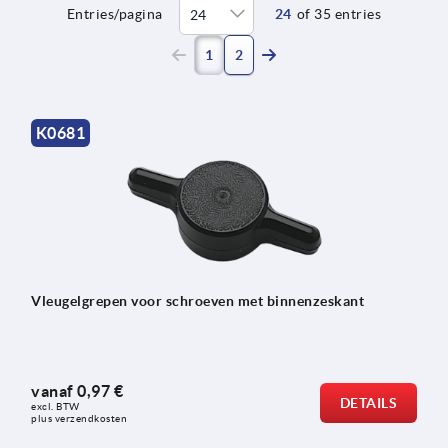
Entries/pagina
24
of 35 entries
(current)
1
2
K0681
Vleugelgrepen voor schroeven met binnenzeskant
vanaf
0,97 €
DETAILS
excl. BTW 
plus verzendkosten