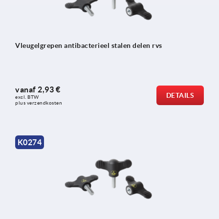
Vleugelgrepen antibacterieel stalen delen rvs
vanaf
2,93 €
DETAILS
excl. BTW 
plus verzendkosten
K0274