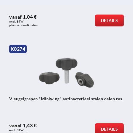
vanaf
1,04 €
DETAILS
excl. BTW 
plus verzendkosten
K0274
Vleugelgrepen "Miniwing" antibacterieel stalen delen rvs
vanaf
1,43 €
DETAILS
excl. BTW 