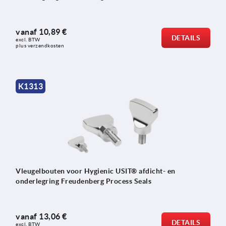
vanaf
10,89 €
DETAILS
excl. BTW 
plus verzendkosten
K1313
Vleugelbouten voor Hygienic USIT® afdicht- en
onderlegring Freudenberg Process Seals
vanaf
13,06 €
DETAILS
excl. BTW 