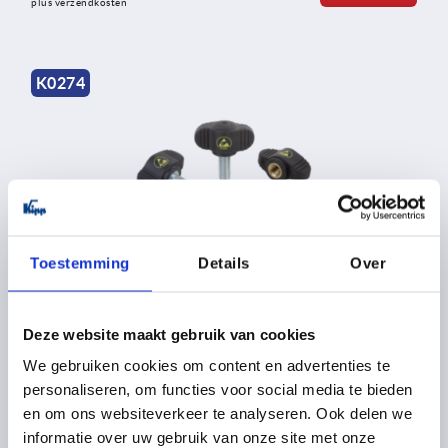
plus verzendkosten
K0274
Vleugelgrepen "Miniwing" antistatisch
Toestemming
Details
Over
Deze website maakt gebruik van cookies
vanaf
1,10 €
DETAILS
excl. BTW 
We gebruiken cookies om content en advertenties te
plus verzendkosten
personaliseren, om functies voor social media te bieden
en om ons websiteverkeer te analyseren. Ook delen we
informatie over uw gebruik van onze site met onze