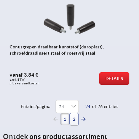
Conusgrepen draaibaar kunststof (duroplast),
schroefdraadinsert staal of roestvrij staal
vanaf
3,84 €
DETAILS
excl. BTW 
plus verzendkosten
Entries/pagina
24
of 26 entries
(current)
1
2
Ontdek ons productassortiment