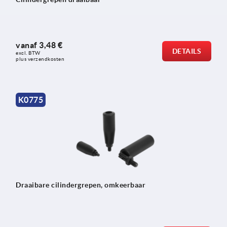
vanaf
3,48 €
DETAILS
excl. BTW 
plus verzendkosten
K0775
Draaibare cilindergrepen, omkeerbaar