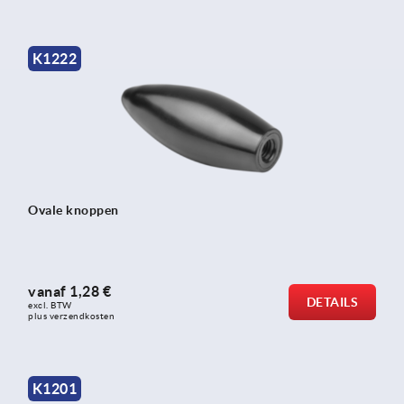
K1222
Ovale knoppen
vanaf
1,28 €
DETAILS
excl. BTW 
plus verzendkosten
K1201