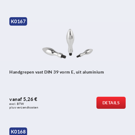
K0167
Handgrepen vast DIN 39 vorm E, uit aluminium
vanaf
5,26 €
DETAILS
excl. BTW 
plus verzendkosten
K0168