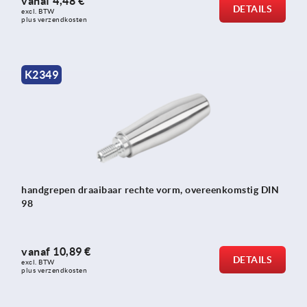
vanaf
4,48 €
DETAILS
excl. BTW 
plus verzendkosten
K2349
handgrepen draaibaar rechte vorm, overeenkomstig DIN
98
vanaf
10,89 €
DETAILS
excl. BTW 
plus verzendkosten