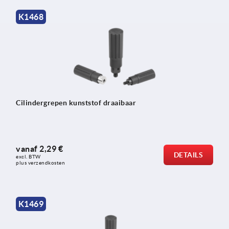
K1468
Cilindergrepen kunststof draaibaar
vanaf
2,29 €
DETAILS
excl. BTW 
plus verzendkosten
K1469