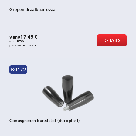
Grepen draaibaar ovaal
vanaf
7,45 €
DETAILS
excl. BTW 
plus verzendkosten
K0172
Conusgrepen kunststof (duroplast)