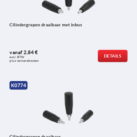
Cilindergrepen draaibaar met inbus
vanaf
2,84 €
DETAILS
excl. BTW 
plus verzendkosten
K0774
Cilindergrepen draaibaar