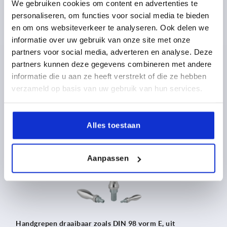
We gebruiken cookies om content en advertenties te
personaliseren, om functies voor social media te bieden
en om ons websiteverkeer te analyseren. Ook delen we
Handgrepen draaibaar DIN 98 vorm E, van rvs
informatie over uw gebruik van onze site met onze
partners voor social media, adverteren en analyse. Deze
partners kunnen deze gegevens combineren met andere
informatie die u aan ze heeft verstrekt of die ze hebben
vanaf
16,40 €
verzameld op basis van uw gebruik van hun services.
DETAILS
excl. BTW 
plus verzendkosten
Alles toestaan
K0169
Aanpassen
Handgrepen draaibaar zoals DIN 98 vorm E, uit