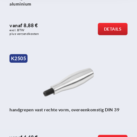
aluminium
vanaf
8,88 €
DETAILS
excl. BTW 
plus verzendkosten
K2505
handgrepen vast rechte vorm, overeenkomstig DIN 39