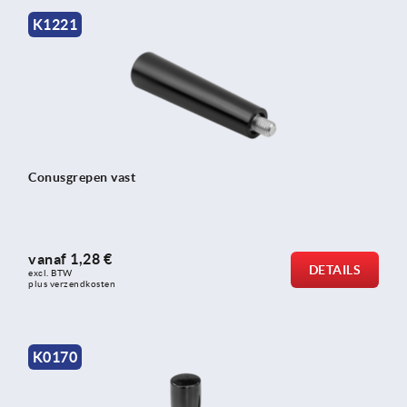
K1221
Conusgrepen vast
vanaf
1,28 €
DETAILS
excl. BTW 
plus verzendkosten
K0170