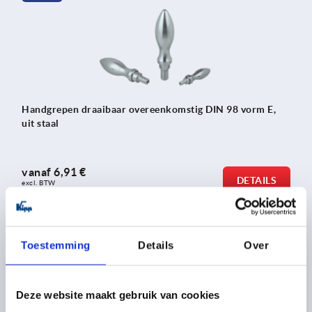
Handgrepen draaibaar overeenkomstig DIN 98 vorm E,
uit staal
vanaf
6,91 €
DETAILS
excl. BTW 
plus verzendkosten
Toestemming
Details
Over
K1209
Deze website maakt gebruik van cookies