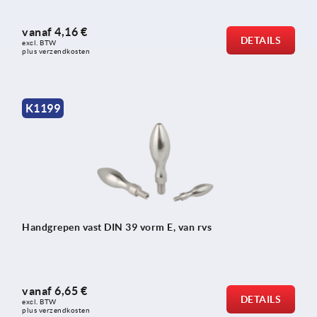
vanaf
4,16 €
DETAILS
excl. BTW 
plus verzendkosten
K1199
Handgrepen vast DIN 39 vorm E, van rvs
vanaf
6,65 €
DETAILS
excl. BTW 
plus verzendkosten