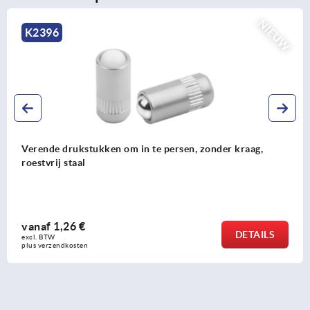
NIEUW
K2264
T-grepen metaal-detecteerbaar
vanaf
5,61 €
DETAILS
excl. BTW 
plus verzendkosten