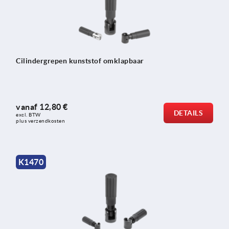
Cilindergrepen kunststof omklapbaar
vanaf
12,80 €
DETAILS
excl. BTW 
plus verzendkosten
K1470