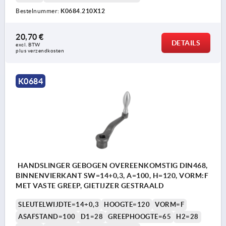
Bestelnummer:
K0684.210X12
20,70 €
DETAILS
excl. BTW 
plus verzendkosten
K0684
HANDSLINGER GEBOGEN OVEREENKOMSTIG DIN468,
BINNENVIERKANT SW=14+0,3, A=100, H=120, VORM:F
MET VASTE GREEP, GIETIJZER GESTRAALD
SLEUTELWIJDTE=14+0,3
HOOGTE=120
VORM=F
ASAFSTAND=100
D1=28
GREEPHOOGTE=65
H2=28