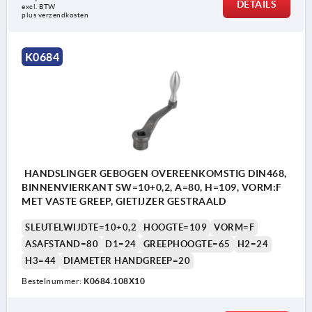
DETAILS
excl. BTW 
plus verzendkosten
K0684
HANDSLINGER GEBOGEN OVEREENKOMSTIG DIN468,
BINNENVIERKANT SW=10+0,2, A=80, H=109, VORM:F
MET VASTE GREEP, GIETIJZER GESTRAALD
SLEUTELWIJDTE=10+0,2
HOOGTE=109
VORM=F
ASAFSTAND=80
D1=24
GREEPHOOGTE=65
H2=24
H3=44
DIAMETER HANDGREEP=20
Bestelnummer:
K0684.108X10