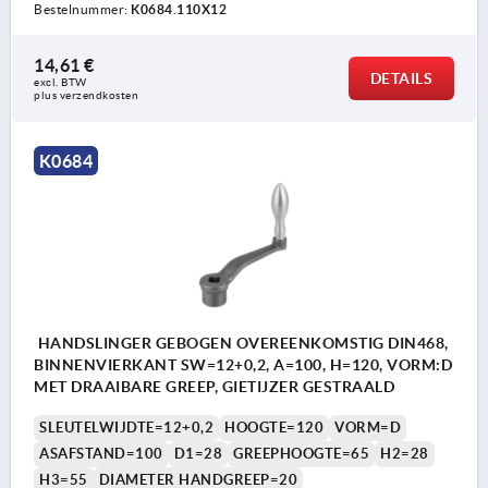
Bestelnummer:
K0684.110X12
14,61 €
DETAILS
excl. BTW 
plus verzendkosten
K0684
HANDSLINGER GEBOGEN OVEREENKOMSTIG DIN468,
BINNENVIERKANT SW=12+0,2, A=100, H=120, VORM:D
MET DRAAIBARE GREEP, GIETIJZER GESTRAALD
SLEUTELWIJDTE=12+0,2
HOOGTE=120
VORM=D
ASAFSTAND=100
D1=28
GREEPHOOGTE=65
H2=28
H3=55
DIAMETER HANDGREEP=20