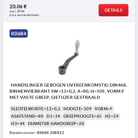
20,06 €
DETAILS
excl. BTW 
plus verzendkosten
K0684
HANDSLINGER GEBOGEN OVEREENKOMSTIG DIN468,
BINNENVIERKANT SW=12+0,2, A=80, H=109, VORM:F
MET VASTE GREEP, GIETIJZER GESTRAALD
SLEUTELWIJDTE=12+0,2
HOOGTE=109
VORM=F
ASAFSTAND=80
D1=24
GREEPHOOGTE=65
H2=24
H3=44
DIAMETER HANDGREEP=20
Bestelnummer:
K0684.108X12