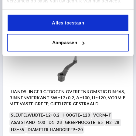
verzameld op basis van uw gebruik van hun services.
20,06 €
DETAILS
excl. BTW 
Alles toestaan
plus verzendkosten
K0684
Aanpassen
HANDSLINGER GEBOGEN OVEREENKOMSTIG DIN468,
BINNENVIERKANT SW=12+0,2, A=100, H=120, VORM:F
MET VASTE GREEP, GIETIJZER GESTRAALD
SLEUTELWIJDTE=12+0,2
HOOGTE=120
VORM=F
ASAFSTAND=100
D1=28
GREEPHOOGTE=65
H2=28
H3=55
DIAMETER HANDGREEP=20