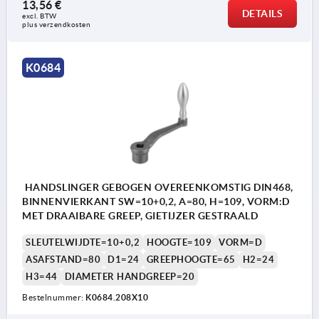
13,56 €
DETAILS
excl. BTW 
plus verzendkosten
K0684
HANDSLINGER GEBOGEN OVEREENKOMSTIG DIN468,
BINNENVIERKANT SW=10+0,2, A=80, H=109, VORM:D
MET DRAAIBARE GREEP, GIETIJZER GESTRAALD
SLEUTELWIJDTE=10+0,2
HOOGTE=109
VORM=D
ASAFSTAND=80
D1=24
GREEPHOOGTE=65
H2=24
H3=44
DIAMETER HANDGREEP=20
Bestelnummer:
K0684.208X10