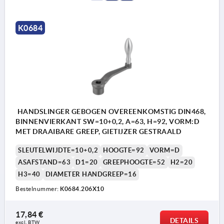
K0684
HANDSLINGER GEBOGEN OVEREENKOMSTIG DIN468,
BINNENVIERKANT SW=10+0,2, A=63, H=92, VORM:D
MET DRAAIBARE GREEP, GIETIJZER GESTRAALD
SLEUTELWIJDTE=10+0,2
HOOGTE=92
VORM=D
ASAFSTAND=63
D1=20
GREEPHOOGTE=52
H2=20
H3=40
DIAMETER HANDGREEP=16
Bestelnummer:
K0684.206X10
17,84 €
DETAILS
excl. BTW 