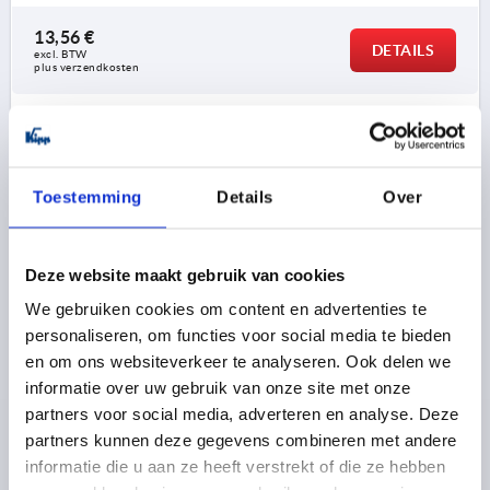
13,56 €
DETAILS
excl. BTW 
plus verzendkosten
K0684
Toestemming
Details
Over
Deze website maakt gebruik van cookies
We gebruiken cookies om content en advertenties te
HANDSLINGER GEBOGEN OVEREENKOMSTIG DIN468,
personaliseren, om functies voor social media te bieden
BINNENVIERKANT SW=12+0,2, A=80, H=109, VORM:D
MET DRAAIBARE GREEP, GIETIJZER GESTRAALD
en om ons websiteverkeer te analyseren. Ook delen we
informatie over uw gebruik van onze site met onze
SLEUTELWIJDTE=12+0,2
HOOGTE=109
VORM=D
partners voor social media, adverteren en analyse. Deze
ASAFSTAND=80
D1=24
GREEPHOOGTE=65
H2=24
partners kunnen deze gegevens combineren met andere
H3=44
DIAMETER HANDGREEP=20
informatie die u aan ze heeft verstrekt of die ze hebben
Bestelnummer:
K0684.208X12