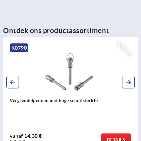
Ontdek ons productassortiment
NIEUW
K0790
Vergrendelpennen met hoge schuifsterkte
vanaf
14,30 €
DETAILS
excl. BTW 