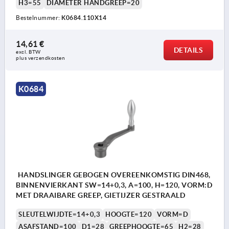
H3=55
DIAMETER HANDGREEP=20
Bestelnummer:
K0684.110X14
14,61 €
DETAILS
excl. BTW 
plus verzendkosten
K0684
HANDSLINGER GEBOGEN OVEREENKOMSTIG DIN468,
BINNENVIERKANT SW=14+0,3, A=100, H=120, VORM:D
MET DRAAIBARE GREEP, GIETIJZER GESTRAALD
SLEUTELWIJDTE=14+0,3
HOOGTE=120
VORM=D
ASAFSTAND=100
D1=28
GREEPHOOGTE=65
H2=28