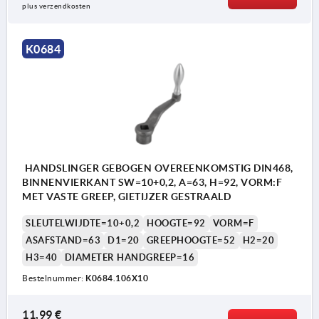
Vorm D: handslinger met draaibare handgreep
plus verzendkosten
Vorm F: handslinger met vaste handgreep
K0684
HANDSLINGER GEBOGEN OVEREENKOMSTIG DIN468,
BINNENVIERKANT SW=10+0,2, A=63, H=92, VORM:F
MET VASTE GREEP, GIETIJZER GESTRAALD
SLEUTELWIJDTE=10+0,2
HOOGTE=92
VORM=F
ASAFSTAND=63
D1=20
GREEPHOOGTE=52
H2=20
H3=40
DIAMETER HANDGREEP=16
Bestelnummer:
K0684.106X10
11,99 €