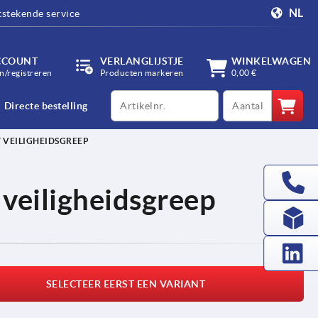
NL
tstekende service
CCOUNT
VERLANGLIJSTJE
WINKELWAGEN
/registreren
Producten markeren
0,00 €
productCode
qty
Directe bestelling
 VEILIGHEIDSGREEP
veiligheidsgreep
SELECTEER EERST EEN VARIANT