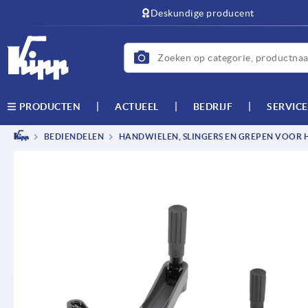
text.skipToContent
text.skipToNavigation
Deskundige producent
ACTUEEL
BEDRIJF
SERVICE
PRODUCTEN
BEDIENDELEN
HANDWIELEN, SLINGERS EN GREPEN VOOR 