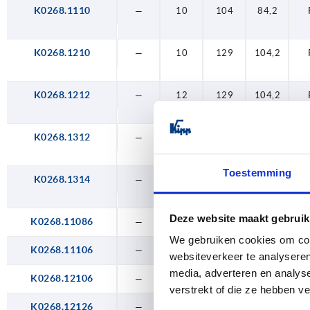
K0268.1110
—
10
104
84,2
K0268.1210
—
10
129
104,2
K0268.1212
—
12
129
104,2
K0268.1312
—
12
161
139
Toestemming
K0268.1314
—
14
161
139
Deze website maakt gebruik
K0268.11086
—
8
104
84,2
We gebruiken cookies om cont
K0268.11106
—
10
104
84,2
websiteverkeer te analyseren
media, adverteren en analys
K0268.12106
—
10
129
104,2
verstrekt of die ze hebben v
K0268.12126
—
12
129
104,2