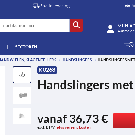
Snelle levering
Ui
MIJN A
Aanmelden
SECTOREN
HANDWIELEN, SLAGENTELLERS
HANDSLINGERS
HANDSLINGERS MET
K0268
Handslingers met 
vanaf
36,73 €
excl. BTW 
plus verzendkosten