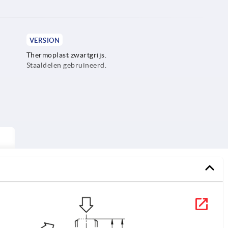
VERSION
Thermoplast zwartgrijs.
Staaldelen gebruineerd.
1) P
ver