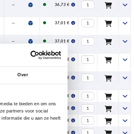
—
47,5
28,5
13
—
12,7
—
36,73 €
—
58,5
35,5
13
—
15,7
—
37,01 €
—
58,5
35,5
13
—
15,7
—
37,01 €
—
82
44
18,5
—
19,5
—
37,67 €
Over
—
82
44
18,5
—
19,5
—
37,67 €
M6
47,5
28,5
13
7,5
12,7
—
39,71 €
 media te bieden en om ons
M6
47,5
28,5
13
7,5
12,7
—
39,71 €
ze partners voor social
nformatie die u aan ze heeft
M6
58,5
35,5
13
7,5
15,7
—
40,00 €
M6
58,5
35,5
13
7,5
15,7
—
40,00 €