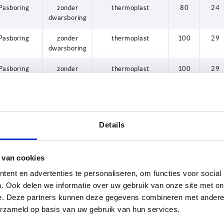
Pasboring
zonder
thermoplast
80
24
dwarsboring
Pasboring
zonder
thermoplast
100
29
dwarsboring
Pasboring
zonder
thermoplast
100
29
dwarsboring
Pasboring
zonder
thermoplast
125
36
dwarsboring
Details
Pasboring
zonder
thermoplast
125
36
dwarsboring
 van cookies
Pasboring
veiligheid
thermoplast
80
24
ent en advertenties te personaliseren, om functies voor social
Pasboring
veiligheid
thermoplast
80
24
. Ook delen we informatie over uw gebruik van onze site met on
e. Deze partners kunnen deze gegevens combineren met andere i
Pasboring
veiligheid
thermoplast
100
29
erzameld op basis van uw gebruik van hun services.
Pasboring
veiligheid
thermoplast
100
29