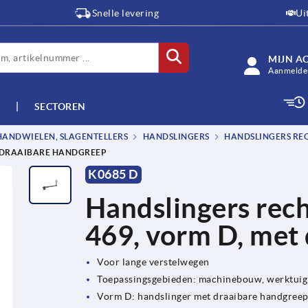
Snelle levering
Ui
MIJN A
Aanmelden
SECTOREN
HANDWIELEN, SLAGENTELLERS
HANDSLINGERS
HANDSLINGERS REC
T DRAAIBARE HANDGREEP
K0685 D
Handslingers rec
469, vorm D, met
Voor lange verstelwegen
Toepassingsgebieden: machinebouw, werktui
Vorm D: handslinger met draaibare handgree