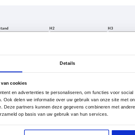
H2
H3
20
28
TABEL VERGROTEN
24
33
Details
 keren per dag met regelmatige tussenpozen
0
28
37
1-3 dagen
t je je bestelling afrondt, word je geïnformeerd
4-20 dagen
 van cookies
5
34
40
ent en advertenties te personaliseren, om functies voor social
0
38
48
. Ook delen we informatie over uw gebruik van onze site met on
2
H3
D1
Vorm
H1
Diameter han
e. Deze partners kunnen deze gegevens combineren met andere i
0
44
53
erzameld op basis van uw gebruik van hun services.
28
20
D
52
16