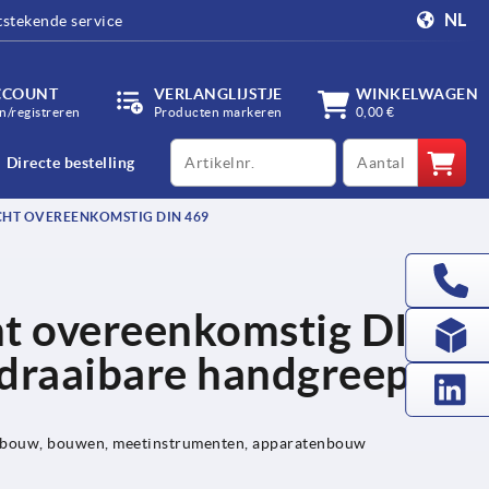
NL
tstekende service
CCOUNT
VERLANGLIJSTJE
WINKELWAGEN
/registreren
Producten markeren
0,00 €
productCode
qty
Directe bestelling
HT OVEREENKOMSTIG DIN 469
ht overeenkomstig DIN
 draaibare handgreep
gbouw, bouwen, meetinstrumenten, apparatenbouw
p