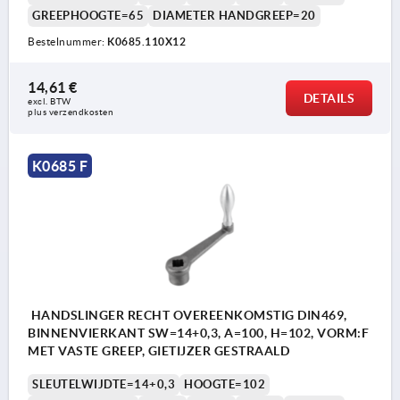
GREEPHOOGTE=65
DIAMETER HANDGREEP=20
Bestelnummer:
K0685.110X12
14,61 €
DETAILS
excl. BTW 
plus verzendkosten
K0685 F
HANDSLINGER RECHT OVEREENKOMSTIG DIN469,
BINNENVIERKANT SW=14+0,3, A=100, H=102, VORM:F
MET VASTE GREEP, GIETIJZER GESTRAALD
SLEUTELWIJDTE=14+0,3
HOOGTE=102