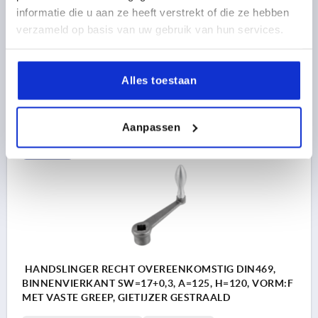
informatie die u aan ze heeft verstrekt of die ze hebben
ASAFSTAND=125
D1=34
H3=40
H2=34
VORM=F
verzameld op basis van uw gebruik van hun services.
GREEPHOOGTE=80
DIAMETER HANDGREEP=25
Bestelnummer:
K0685.112X14
Alles toestaan
19,35 €
DETAILS
excl. BTW 
plus verzendkosten
Aanpassen
K0685 F
HANDSLINGER RECHT OVEREENKOMSTIG DIN469,
BINNENVIERKANT SW=17+0,3, A=125, H=120, VORM:F
MET VASTE GREEP, GIETIJZER GESTRAALD