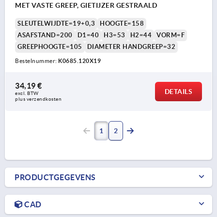
MET VASTE GREEP, GIETIJZER GESTRAALD
SLEUTELWIJDTE=19+0,3
HOOGTE=158
ASAFSTAND=200
D1=40
H3=53
H2=44
VORM=F
GREEPHOOGTE=105
DIAMETER HANDGREEP=32
Bestelnummer:
K0685.120X19
34,19 €
DETAILS
excl. BTW 
plus verzendkosten
1
2
PRODUCTGEGEVENS
CAD