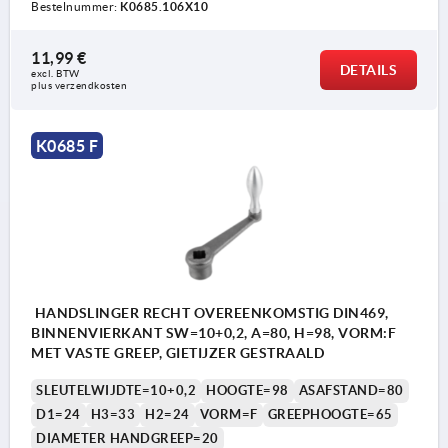
Bestelnummer:
K0685.106X10
11,99 €
DETAILS
excl. BTW 
plus verzendkosten
K0685 F
HANDSLINGER RECHT OVEREENKOMSTIG DIN469,
BINNENVIERKANT SW=10+0,2, A=80, H=98, VORM:F
MET VASTE GREEP, GIETIJZER GESTRAALD
SLEUTELWIJDTE=10+0,2
HOOGTE=98
ASAFSTAND=80
D1=24
H3=33
H2=24
VORM=F
GREEPHOOGTE=65
DIAMETER HANDGREEP=20