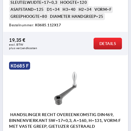
SLEUTELWIJDTE=17+0,3
HOOGTE=120
ASAFSTAND=125
D1=34
H3=40
H2=34
VORM=F
GREEPHOOGTE=80
DIAMETER HANDGREEP=25
Bestelnummer:
K0685.112X17
19,35 €
DETAILS
excl. BTW 
plus verzendkosten
K0685 F
HANDSLINGER RECHT OVEREENKOMSTIG DIN469,
BINNENVIERKANT SW=17+0,3, A=160, H=131, VORM:F
MET VASTE GREEP, GIETIJZER GESTRAALD