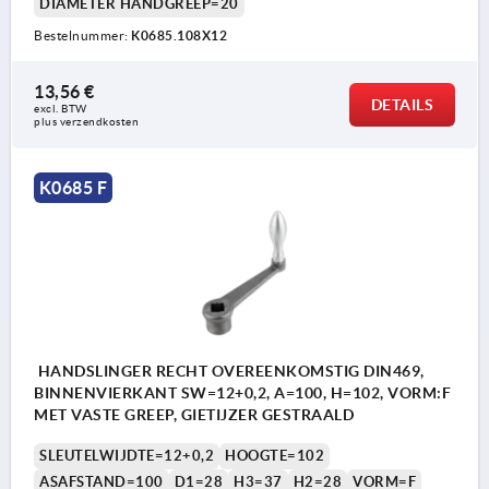
DIAMETER HANDGREEP=20
Bestelnummer:
K0685.108X12
13,56 €
DETAILS
excl. BTW 
plus verzendkosten
K0685 F
HANDSLINGER RECHT OVEREENKOMSTIG DIN469,
BINNENVIERKANT SW=12+0,2, A=100, H=102, VORM:F
MET VASTE GREEP, GIETIJZER GESTRAALD
SLEUTELWIJDTE=12+0,2
HOOGTE=102
ASAFSTAND=100
D1=28
H3=37
H2=28
VORM=F