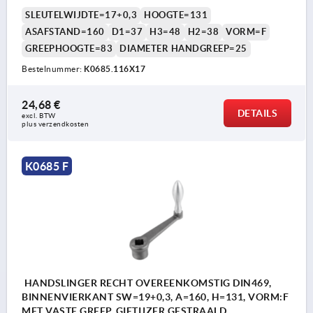
SLEUTELWIJDTE=17+0,3
HOOGTE=131
ASAFSTAND=160
D1=37
H3=48
H2=38
VORM=F
GREEPHOOGTE=83
DIAMETER HANDGREEP=25
Bestelnummer:
K0685.116X17
24,68 €
DETAILS
excl. BTW 
plus verzendkosten
K0685 F
HANDSLINGER RECHT OVEREENKOMSTIG DIN469,
BINNENVIERKANT SW=19+0,3, A=160, H=131, VORM:F
MET VASTE GREEP, GIETIJZER GESTRAALD