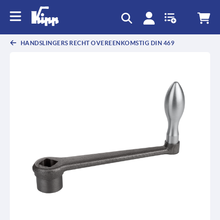
text.skipToContent
text.skipToNavigation
HANDSLINGERS RECHT OVEREENKOMSTIG DIN 469