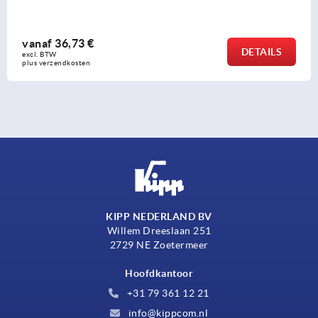
vanaf
12,85 €
TAILS
excl. BTW 
plus verzendkosten
KIPP NEDERLAND BV
Willem Dreeslaan 251
2729 NE Zoetermeer
Hoofdkantoor
+31 79 361 12 21
info@kippcom.nl