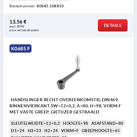
Bestelnummer:
K0685.108X10
13,56 €
DETAILS
excl. BTW 
plus verzendkosten
K0685 F
HANDSLINGER RECHT OVEREENKOMSTIG DIN469,
BINNENVIERKANT SW=12+0,2, A=80, H=98, VORM:F
MET VASTE GREEP, GIETIJZER GESTRAALD
SLEUTELWIJDTE=12+0,2
HOOGTE=98
ASAFSTAND=80
D1=24
H3=33
H2=24
VORM=F
GREEPHOOGTE=65