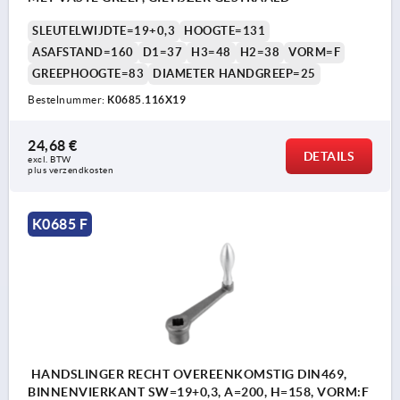
SLEUTELWIJDTE=19+0,3
HOOGTE=131
ASAFSTAND=160
D1=37
H3=48
H2=38
VORM=F
GREEPHOOGTE=83
DIAMETER HANDGREEP=25
Bestelnummer:
K0685.116X19
24,68 €
DETAILS
excl. BTW 
plus verzendkosten
K0685 F
HANDSLINGER RECHT OVEREENKOMSTIG DIN469,
BINNENVIERKANT SW=19+0,3, A=200, H=158, VORM:F