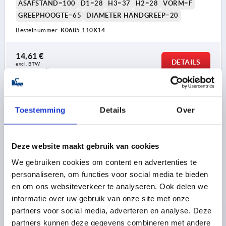
ASAFSTAND=100
D1=28
H3=37
H2=28
VORM=F
GREEPHOOGTE=65
DIAMETER HANDGREEP=20
Bestelnummer:
K0685.110X14
14,61 €
DETAILS
excl. BTW 
plus verzendkosten
K0685 F
Toestemming
Details
Over
Deze website maakt gebruik van cookies
We gebruiken cookies om content en advertenties te
personaliseren, om functies voor social media te bieden
HANDSLINGER RECHT OVEREENKOMSTIG DIN469,
en om ons websiteverkeer te analyseren. Ook delen we
BINNENVIERKANT SW=14+0,3, A=125, H=120, VORM:F
informatie over uw gebruik van onze site met onze
MET VASTE GREEP, GIETIJZER GESTRAALD
partners voor social media, adverteren en analyse. Deze
partners kunnen deze gegevens combineren met andere
SLEUTELWIJDTE=14+0,3
HOOGTE=120