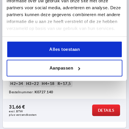
informatie over uw gebruik van onze site met onze
partners voor social media, adverteren en analyse. Deze
partners kunnen deze gegevens combineren met andere
informatie die u aan ze heeft verstrekt of die ze hebben
verzameld op basis van uw gebruik van hun services.
HANDSLINGER PASBORING, D2=14, A=125, L=155,5,
Alles toestaan
H=123, VORM:D MET DRAAIBARE GREEP, ALUMINIUM
ZWART KUNSTSTOF BESPOTEN, BEST:THERMOPLAST
ZWART
Aanpassen
MONTAGEGAT=14
LENGTE=155,5
HOOGTE=123
ASAFSTAND=125
D1=32
D3=26
GREEPHOOGTE=83
H2=34
H3=22
H4=18
R=17,5
Bestelnummer:
K0727.140
31,66 €
DETAILS
excl. BTW 
plus verzendkosten