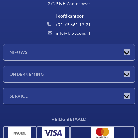
2729 NE Zoetermeer
Hoofdkantoor
+31 79 361 12 21
info@kippcom.nl
NIEUWS
Nieuwtjes
ONDERNEMING
Beurzen
Onderneming
SERVICE
Leveringsvoorwaarden
VEILIG BETAALD
Materiaaloverzicht
CAD-gegevens