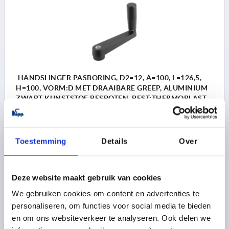
HANDSLINGER PASBORING, D2=12, A=100, L=126,5,
H=100, VORM:D MET DRAAIBARE GREEP, ALUMINIUM
ZWART KUNSTSTOF BESPOTEN, BEST:THERMOPLAST
ZWART
MONTAGEGAT=12
LENGTE=126,5
HOOGTE=100
ASAFSTAND=100
D1=27
D3=23
GREEPHOOGTE=68
Toestemming
Details
Over
H2=28
H3=17
H4=15
R=15
Bestelnummer:
K0727.120
Deze website maakt gebruik van cookies
26,36 €
DETAILS
excl. BTW 
We gebruiken cookies om content en advertenties te
plus verzendkosten
personaliseren, om functies voor social media te bieden
en om ons websiteverkeer te analyseren. Ook delen we
K0727