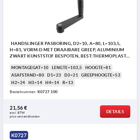
HANDSLINGER PASBORING, D2=10, A=80, L=103,5,
H=81, VORM:D MET DRAAIBARE GREEP, ALUMINIUM
ZWART KUNSTSTOF BESPOTEN, BEST:THERMOPLAST
ZWART
MONTAGEGAT=10
LENGTE=103,5
HOOGTE=81
ASAFSTAND=80
D1=23
D3=21
GREEPHOOGTE=53
H2=24
H3=14
H4=14
R=13
Bestelnummer:
K0727.100
21,56 €
DETAILS
excl. BTW 
plus verzendkosten
K0727