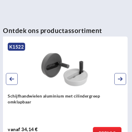
Ontdek ons productassortiment
K0262
Positioneerknoppen met greep
vanaf
6,86 €