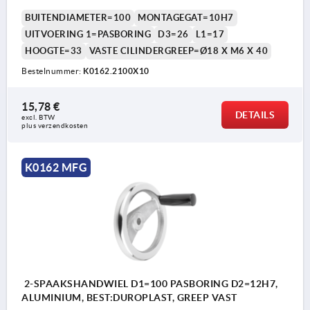
BUITENDIAMETER=100
MONTAGEGAT=10H7
UITVOERING 1=PASBORING
D3=26
L1=17
HOOGTE=33
VASTE CILINDERGREEP=Ø18 X M6 X 40
Bestelnummer:
K0162.2100X10
15,78 €
DETAILS
excl. BTW 
plus verzendkosten
K0162 MFG
2-SPAAKSHANDWIEL D1=100 PASBORING D2=12H7,
ALUMINIUM, BEST:DUROPLAST, GREEP VAST