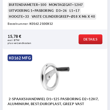
BUITENDIAMETER=100
MONTAGEGAT=12H7
UITVOERING 1=PASBORING
D3=26
L1=17
HOOGTE=33
VASTE CILINDERGREEP=Ø18 X M6 X 40
Bestelnummer:
K0162.2100X12
15,78 €
DETAILS
excl. BTW 
plus verzendkosten
K0162 MFG
2-SPAAKSHANDWIEL D1=125 PASBORING D2=12H7,
ALUMINIUM, BEST:DUROPLAST, GREEP VAST