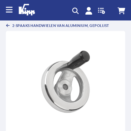
text.skipToContent
text.skipToNavigation
2-SPAAKS HANDWIELEN VAN ALUMINIUM, GEPOLIJST