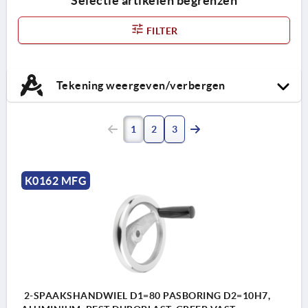
Selectie artikelen begrenzen
FILTER
Tekening weergeven/verbergen
1
2
3
K0162 MFG
2-SPAAKSHANDWIEL D1=80 PASBORING D2=10H7,