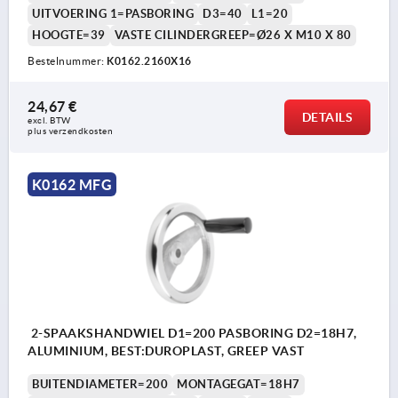
UITVOERING 1=PASBORING
D3=40
L1=20
HOOGTE=39
VASTE CILINDERGREEP=Ø26 X M10 X 80
Bestelnummer:
K0162.2160X16
24,67 €
DETAILS
excl. BTW 
plus verzendkosten
K0162 MFG
2-SPAAKSHANDWIEL D1=200 PASBORING D2=18H7,
ALUMINIUM, BEST:DUROPLAST, GREEP VAST
BUITENDIAMETER=200
MONTAGEGAT=18H7