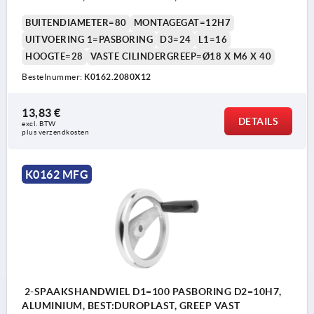
BUITENDIAMETER=80
MONTAGEGAT=12H7
UITVOERING 1=PASBORING
D3=24
L1=16
HOOGTE=28
VASTE CILINDERGREEP=Ø18 X M6 X 40
Bestelnummer:
K0162.2080X12
13,83 €
DETAILS
excl. BTW 
plus verzendkosten
K0162 MFG
2-SPAAKSHANDWIEL D1=100 PASBORING D2=10H7,
ALUMINIUM, BEST:DUROPLAST, GREEP VAST