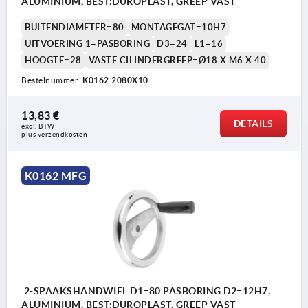
ALUMINIUM, BEST:DUROPLAST, GREEP VAST
BUITENDIAMETER=80
MONTAGEGAT=10H7
UITVOERING 1=PASBORING
D3=24
L1=16
HOOGTE=28
VASTE CILINDERGREEP=Ø18 X M6 X 40
Bestelnummer:
K0162.2080X10
13,83 €
DETAILS
excl. BTW 
plus verzendkosten
K0162 MFG
2-SPAAKSHANDWIEL D1=80 PASBORING D2=12H7,
ALUMINIUM, BEST:DUROPLAST, GREEP VAST