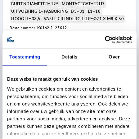
BUITENDIAMETER=125
MONTAGEGAT=12H7
UITVOERING 1=PASBORING
D3=31
L1=18
HOOGTE=33,5
VASTE CILINDERGREEP=Ø21 X M8 X 50
Bestelnummer:
K0162.2125X12
18,46 €
DETAILS
excl. BTW 
plus verzendkosten
Toestemming
Details
Over
K0162 MFG
Deze website maakt gebruik van cookies
We gebruiken cookies om content en advertenties te
personaliseren, om functies voor social media te bieden
en om ons websiteverkeer te analyseren. Ook delen we
informatie over uw gebruik van onze site met onze
partners voor social media, adverteren en analyse. Deze
2-SPAAKSHANDWIEL D1=125 PASBORING D2=14H7,
partners kunnen deze gegevens combineren met andere
ALUMINIUM, BEST:DUROPLAST, GREEP VAST
informatie die u aan ze heeft verstrekt of die ze hebben