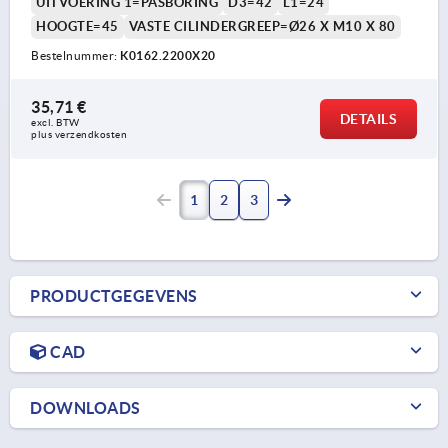
UITVOERING 1=PASBORING
D3=42
L1=24
HOOGTE=45
VASTE CILINDERGREEP=Ø26 X M10 X 80
Bestelnummer:
K0162.2200X20
35,71 €
DETAILS
excl. BTW 
plus verzendkosten
1
2
3
PRODUCTGEGEVENS
CAD
DOWNLOADS