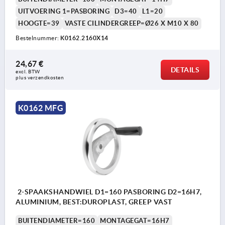
UITVOERING 1=PASBORING
D3=40
L1=20
HOOGTE=39
VASTE CILINDERGREEP=Ø26 X M10 X 80
Bestelnummer:
K0162.2160X14
24,67 €
DETAILS
excl. BTW 
plus verzendkosten
K0162 MFG
2-SPAAKSHANDWIEL D1=160 PASBORING D2=16H7,
ALUMINIUM, BEST:DUROPLAST, GREEP VAST
BUITENDIAMETER=160
MONTAGEGAT=16H7