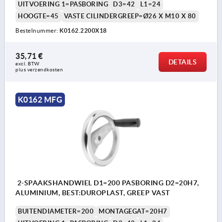
UITVOERING 1=PASBORING
D3=42
L1=24
HOOGTE=45
VASTE CILINDERGREEP=Ø26 X M10 X 80
Bestelnummer:
K0162.2200X18
35,71 €
DETAILS
excl. BTW 
plus verzendkosten
K0162 MFG
2-SPAAKSHANDWIEL D1=200 PASBORING D2=20H7,
ALUMINIUM, BEST:DUROPLAST, GREEP VAST
BUITENDIAMETER=200
MONTAGEGAT=20H7