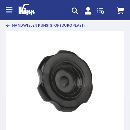
text.skipToContent
text.skipToNavigation
HANDWIELEN KUNSTSTOF (DUROPLAST)