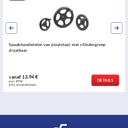
Spaakhandwielen van plaatstaal, met cilindergreep
draaibaar
vanaf
13,94 €
DETAILS
excl. BTW 
plus verzendkosten