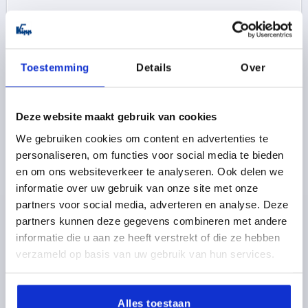
8,80 €
DETAILS
excl. BTW 
plus verzendkosten
Toestemming
Details
Over
K0184 BG
Deze website maakt gebruik van cookies
We gebruiken cookies om content en advertenties te
personaliseren, om functies voor social media te bieden
en om ons websiteverkeer te analyseren. Ook delen we
informatie over uw gebruik van onze site met onze
HANDWIEL D1=70 PASBORING D2=14H8, DUROPLAST,
partners voor social media, adverteren en analyse. Deze
ZONDER GREEP
partners kunnen deze gegevens combineren met andere
BUITENDIAMETER=70
MONTAGEGAT=14H8
informatie die u aan ze heeft verstrekt of die ze hebben
UITVOERING 1=PASBORING
D3=30
D4=26,5
H2=11,5
verzameld op basis van uw gebruik van hun services.
L1=23
HOOGTE=33,5
Bestelnummer:
K0184.70214
Alles toestaan