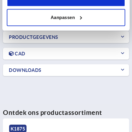
8,80 €
DETAILS
excl. BTW 
plus verzendkosten
Aanpassen
PRODUCTGEGEVENS
CAD
DOWNLOADS
Ontdek ons productassortiment
K1875