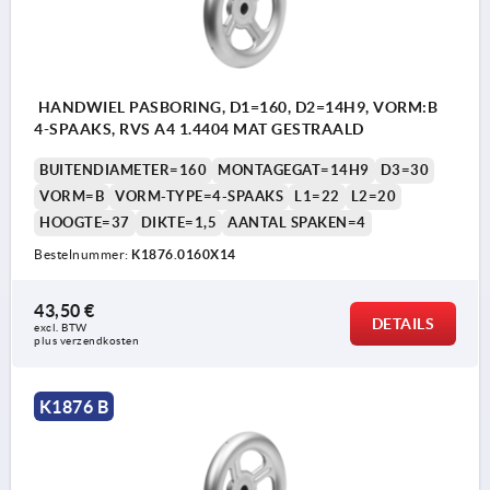
HANDWIEL PASBORING, D1=160, D2=14H9, VORM:B
4-SPAAKS, RVS A4 1.4404 MAT GESTRAALD
BUITENDIAMETER=160
MONTAGEGAT=14H9
D3=30
VORM=B
VORM-TYPE=4-SPAAKS
L1=22
L2=20
HOOGTE=37
DIKTE=1,5
AANTAL SPAKEN=4
Bestelnummer:
K1876.0160X14
43,50 €
DETAILS
excl. BTW 
plus verzendkosten
K1876 B