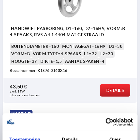
HANDWIEL PASBORING, D1=160, D2=16H9, VORM:B
4-SPAAKS, RVS A4 1.4404 MAT GESTRAALD
BUITENDIAMETER=160
MONTAGEGAT=16H9
D3=30
VORM=B
VORM-TYPE=4-SPAAKS
L1=22
L2=20
HOOGTE=37
DIKTE=1,5
AANTAL SPAKEN=4
Bestelnummer:
K1876.0160X16
43,50 €
DETAILS
excl. BTW 
plus verzendkosten
K1876 B
Toestemming
Details
Over