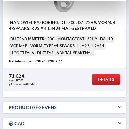
HANDWIEL PASBORING, D1=200, D2=22H9, VORM:B
4-SPAAKS, RVS A4 1.4404 MAT GESTRAALD
BUITENDIAMETER=200
MONTAGEGAT=22H9
D3=40
VORM=B
VORM-TYPE=4-SPAAKS
L1=22
L2=24
HOOGTE=46
DIKTE=2
AANTAL SPAKEN=4
Bestelnummer:
K1876.0200X22
71,02 €
DETAILS
excl. BTW 
plus verzendkosten
PRODUCTGEGEVENS
CAD