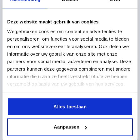
Deze website maakt gebruik van cookies
HANDWIEL PASBORING, D1=200, D2=18H9, VORM:B
We gebruiken cookies om content en advertenties te
4-SPAAKS, RVS A4 1.4404 MAT GESTRAALD
personaliseren, om functies voor social media te bieden
BUITENDIAMETER=200
MONTAGEGAT=18H9
D3=40
en om ons websiteverkeer te analyseren. Ook delen we
VORM=B
VORM-TYPE=4-SPAAKS
L1=22
L2=24
informatie over uw gebruik van onze site met onze
HOOGTE=46
DIKTE=2
AANTAL SPAKEN=4
partners voor social media, adverteren en analyse. Deze
partners kunnen deze gegevens combineren met andere
Bestelnummer:
K1876.0200X18
informatie die u aan ze heeft verstrekt of die ze hebben
verzameld op basis van uw gebruik van hun services.
71,02 €
DETAILS
excl. BTW 
plus verzendkosten
Alles toestaan
K1876 B
Aanpassen