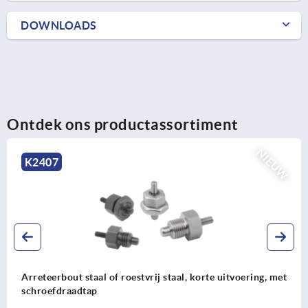
DOWNLOADS
Ontdek ons productassortiment
NIEUW
K0342
l of roestvrij staal, korte uitvoering, met
Arreteerbout st