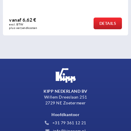
vanaf
4,64 €
DETAILS
excl. BTW 
plus verzendkosten
KIPP NEDERLAND BV
Willem Dreeslaan 251
2729 NE Zoetermeer
Hoofdkantoor
+31 79 361 12 21
info@kippcom.nl