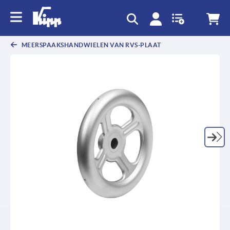
text.skipToContent
text.skipToNavigation
MEERSPAAKSHANDWIELEN VAN RVS-PLAAT