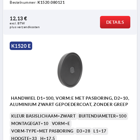
Bestelnummer:
K1520.080121
12,13 €
DETAILS
excl. BTW 
plus verzendkosten
K1520 E
HANDWIEL D1=100, VORM:E MET PASBORING, D2=10,
ALUMINIUM ZWART GEPOEDERCOAT, ZONDER GREEP
KLEUR BASISLICHAAM=ZWART
BUITENDIAMETER=100
MONTAGEGAT=10
VORM=E
VORM-TYPE=MET PASBORING
D3=28
L1=17
HOOGTE=33
H=17,5