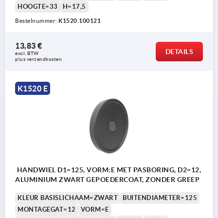
HOOGTE=33
H=17,5
Bestelnummer:
K1520.100121
13,83 €
DETAILS
excl. BTW 
plus verzendkosten
K1520 E
HANDWIEL D1=125, VORM:E MET PASBORING, D2=12,
ALUMINIUM ZWART GEPOEDERCOAT, ZONDER GREEP
KLEUR BASISLICHAAM=ZWART
BUITENDIAMETER=125
MONTAGEGAT=12
VORM=E