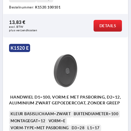
Bestelnummer:
K1520.100101
13,83 €
DETAILS
excl. BTW 
plus verzendkosten
K1520 E
HANDWIEL D1=100, VORM:E MET PASBORING, D2=12,
ALUMINIUM ZWART GEPOEDERCOAT, ZONDER GREEP
KLEUR BASISLICHAAM=ZWART
BUITENDIAMETER=100
MONTAGEGAT=12
VORM=E
VORM-TYPE=MET PASBORING
D3=28
L1=17