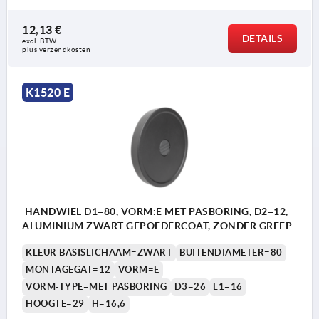
12,13 €
DETAILS
excl. BTW 
1) Positie van de dwarsboring ten opzichte van
plus verzendkosten
de spiebaan 90° versprongen
K1520 E
HANDWIEL D1=80, VORM:E MET PASBORING, D2=12,
ALUMINIUM ZWART GEPOEDERCOAT, ZONDER GREEP
KLEUR BASISLICHAAM=ZWART
BUITENDIAMETER=80
MONTAGEGAT=12
VORM=E
VORM-TYPE=MET PASBORING
D3=26
L1=16
HOOGTE=29
H=16,6