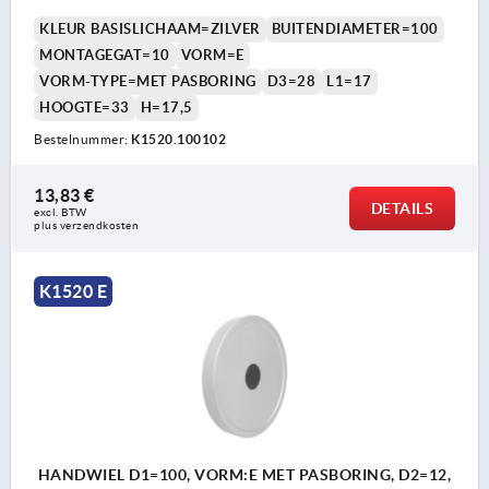
KLEUR BASISLICHAAM=ZILVER
BUITENDIAMETER=100
MONTAGEGAT=10
VORM=E
VORM-TYPE=MET PASBORING
D3=28
L1=17
HOOGTE=33
H=17,5
Bestelnummer:
K1520.100102
13,83 €
DETAILS
excl. BTW 
plus verzendkosten
K1520 E
HANDWIEL D1=100, VORM:E MET PASBORING, D2=12,