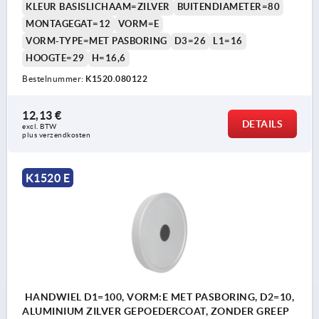
KLEUR BASISLICHAAM=ZILVER
BUITENDIAMETER=80
MONTAGEGAT=12
VORM=E
VORM-TYPE=MET PASBORING
D3=26
L1=16
HOOGTE=29
H=16,6
Bestelnummer:
K1520.080122
12,13 €
DETAILS
excl. BTW 
plus verzendkosten
K1520 E
HANDWIEL D1=100, VORM:E MET PASBORING, D2=10,
ALUMINIUM ZILVER GEPOEDERCOAT, ZONDER GREEP