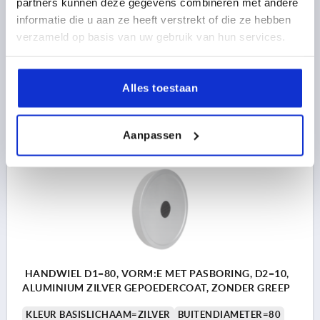
partners kunnen deze gegevens combineren met andere
VORM-TYPE=MET PASBORING
D3=31
L1=18
informatie die u aan ze heeft verstrekt of die ze hebben
HOOGTE=36
H=18,3
verzameld op basis van uw gebruik van hun services.
Bestelnummer:
K1520.125141
Alles toestaan
16,34 €
DETAILS
excl. BTW 
plus verzendkosten
Aanpassen
K1520 E
HANDWIEL D1=80, VORM:E MET PASBORING, D2=10,
ALUMINIUM ZILVER GEPOEDERCOAT, ZONDER GREEP
KLEUR BASISLICHAAM=ZILVER
BUITENDIAMETER=80