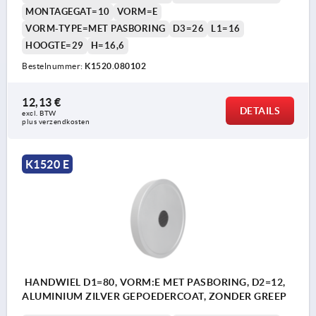
MONTAGEGAT=10
VORM=E
VORM-TYPE=MET PASBORING
D3=26
L1=16
HOOGTE=29
H=16,6
Bestelnummer:
K1520.080102
12,13 €
DETAILS
excl. BTW 
plus verzendkosten
K1520 E
HANDWIEL D1=80, VORM:E MET PASBORING, D2=12,
ALUMINIUM ZILVER GEPOEDERCOAT, ZONDER GREEP