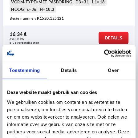
VORM-TYPE=MET PASBORING
D3=31
L1=18
HOOGTE=36
H=18,3
Bestelnummer:
K1520.125121
16,34 €
DETAILS
excl. BTW 
plus verzendkosten
K1520 E
Toestemming
Details
Over
Deze website maakt gebruik van cookies
We gebruiken cookies om content en advertenties te
personaliseren, om functies voor social media te bieden
HANDWIEL D1=125, VORM:E MET PASBORING, D2=14,
en om ons websiteverkeer te analyseren. Ook delen we
ALUMINIUM ZWART GEPOEDERCOAT, ZONDER GREEP
informatie over uw gebruik van onze site met onze
KLEUR BASISLICHAAM=ZWART
BUITENDIAMETER=125
partners voor social media, adverteren en analyse. Deze
MONTAGEGAT=14
VORM=E