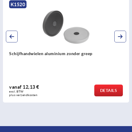
K1208
Handwielen DIN 950, van rvs
vanaf
39,45 €
DETAIL
excl. BTW 
plus verzendkosten