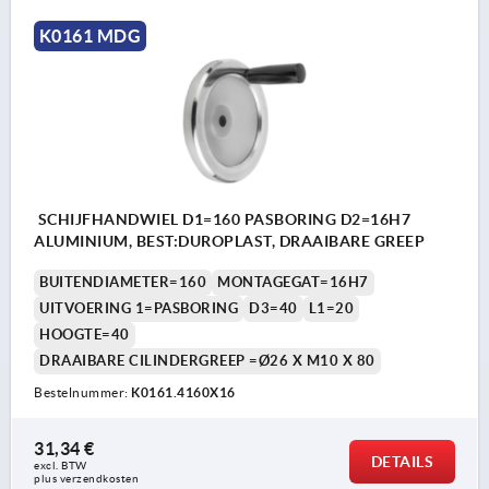
K0161 MDG
SCHIJFHANDWIEL D1=160 PASBORING D2=16H7
ALUMINIUM, BEST:DUROPLAST, DRAAIBARE GREEP
BUITENDIAMETER=160
MONTAGEGAT=16H7
UITVOERING 1=PASBORING
D3=40
L1=20
HOOGTE=40
DRAAIBARE CILINDERGREEP =Ø26 X M10 X 80
Bestelnummer:
K0161.4160X16
31,34 €
DETAILS
excl. BTW 
plus verzendkosten