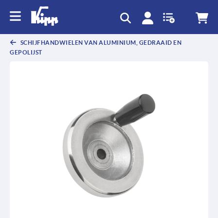
text.skipToContent
text.skipToNavigation
SCHIJFHANDWIELEN VAN ALUMINIUM, GEDRAAID EN
GEPOLIJST