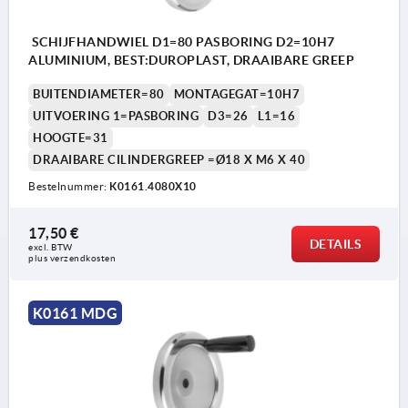
SCHIJFHANDWIEL D1=80 PASBORING D2=10H7
ALUMINIUM, BEST:DUROPLAST, DRAAIBARE GREEP
BUITENDIAMETER=80
MONTAGEGAT=10H7
UITVOERING 1=PASBORING
D3=26
L1=16
HOOGTE=31
DRAAIBARE CILINDERGREEP =Ø18 X M6 X 40
Bestelnummer:
K0161.4080X10
17,50 €
DETAILS
excl. BTW 
plus verzendkosten
K0161 MDG