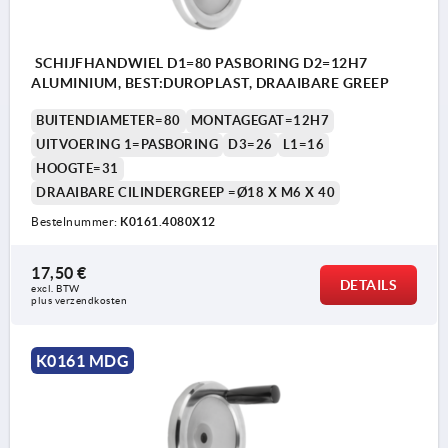
SCHIJFHANDWIEL D1=80 PASBORING D2=12H7
ALUMINIUM, BEST:DUROPLAST, DRAAIBARE GREEP
BUITENDIAMETER=80
MONTAGEGAT=12H7
UITVOERING 1=PASBORING
D3=26
L1=16
HOOGTE=31
DRAAIBARE CILINDERGREEP =Ø18 X M6 X 40
Bestelnummer:
K0161.4080X12
17,50 €
DETAILS
excl. BTW 
plus verzendkosten
K0161 MDG