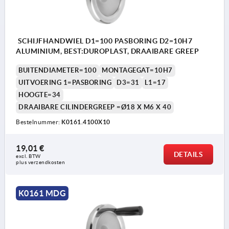
SCHIJFHANDWIEL D1=100 PASBORING D2=10H7
ALUMINIUM, BEST:DUROPLAST, DRAAIBARE GREEP
BUITENDIAMETER=100
MONTAGEGAT=10H7
UITVOERING 1=PASBORING
D3=31
L1=17
HOOGTE=34
DRAAIBARE CILINDERGREEP =Ø18 X M6 X 40
Bestelnummer:
K0161.4100X10
19,01 €
DETAILS
excl. BTW 
plus verzendkosten
K0161 MDG