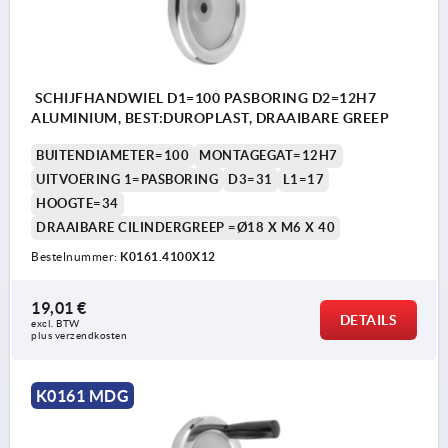
SCHIJFHANDWIEL D1=100 PASBORING D2=12H7
ALUMINIUM, BEST:DUROPLAST, DRAAIBARE GREEP
BUITENDIAMETER=100
MONTAGEGAT=12H7
UITVOERING 1=PASBORING
D3=31
L1=17
HOOGTE=34
DRAAIBARE CILINDERGREEP =Ø18 X M6 X 40
Bestelnummer:
K0161.4100X12
19,01 €
DETAILS
excl. BTW 
plus verzendkosten
K0161 MDG