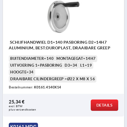
SCHIJFHANDWIEL D1=140 PASBORING D2=14H7
ALUMINIUM, BEST:DUROPLAST, DRAAIBARE GREEP
BUITENDIAMETER=140
MONTAGEGAT=14H7
UITVOERING 1=PASBORING
D3=34
L1=19
HOOGTE=34
DRAAIBARE CILINDERGREEP =Ø22 X M8 X 56
Bestelnummer:
K0161.4140X14
25,34 €
DETAILS
excl. BTW 
plus verzendkosten
K0161 MDG