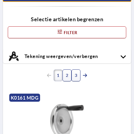
Selectie artikelen begrenzen
FILTER
Tekening weergeven/verbergen
1
2
3
K0161 MDG