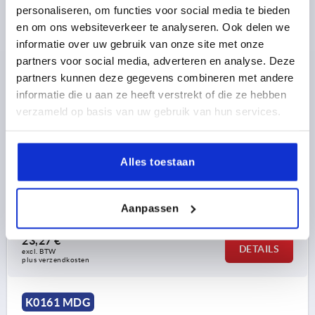
personaliseren, om functies voor social media te bieden
en om ons websiteverkeer te analyseren. Ook delen we
informatie over uw gebruik van onze site met onze
partners voor social media, adverteren en analyse. Deze
partners kunnen deze gegevens combineren met andere
SCHIJFHANDWIEL D1=125 PASBORING D2=14H7
informatie die u aan ze heeft verstrekt of die ze hebben
ALUMINIUM, BEST:DUROPLAST, DRAAIBARE GREEP
verzameld op basis van uw gebruik van hun services.
BUITENDIAMETER=125
MONTAGEGAT=14H7
UITVOERING 1=PASBORING
D3=30
L1=18
Alles toestaan
HOOGTE=37
DRAAIBARE CILINDERGREEP =Ø22 X M8 X 56
Bestelnummer:
K0161.4125X14
Aanpassen
23,27 €
DETAILS
excl. BTW 
plus verzendkosten
K0161 MDG