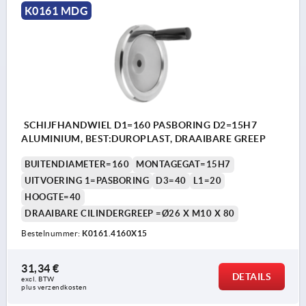
K0161 MDG
SCHIJFHANDWIEL D1=160 PASBORING D2=15H7
ALUMINIUM, BEST:DUROPLAST, DRAAIBARE GREEP
BUITENDIAMETER=160
MONTAGEGAT=15H7
UITVOERING 1=PASBORING
D3=40
L1=20
HOOGTE=40
DRAAIBARE CILINDERGREEP =Ø26 X M10 X 80
Bestelnummer:
K0161.4160X15
31,34 €
DETAILS
excl. BTW 
plus verzendkosten