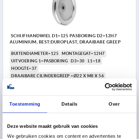
SCHIJFHANDWIEL D1=125 PASBORING D2=12H7
ALUMINIUM, BEST:DUROPLAST, DRAAIBARE GREEP
BUITENDIAMETER=125
MONTAGEGAT=12H7
UITVOERING 1=PASBORING
D3=30
L1=18
HOOGTE=37
DRAAIBARE CILINDERGREEP =Ø22 X M8 X 56
Bestelnummer:
K0161.4125X12
23,27 €
Toestemming
Details
Over
DETAILS
excl. BTW 
plus verzendkosten
Deze website maakt gebruik van cookies
K0161 MDG
We gebruiken cookies om content en advertenties te