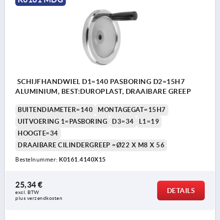
SCHIJFHANDWIEL D1=140 PASBORING D2=15H7
ALUMINIUM, BEST:DUROPLAST, DRAAIBARE GREEP
BUITENDIAMETER=140
MONTAGEGAT=15H7
UITVOERING 1=PASBORING
D3=34
L1=19
HOOGTE=34
DRAAIBARE CILINDERGREEP =Ø22 X M8 X 56
Bestelnummer:
K0161.4140X15
25,34 €
DETAILS
excl. BTW 
plus verzendkosten