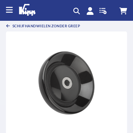
text.skipToContent
text.skipToNavigation
SCHIJFHANDWIELEN ZONDER GREEP