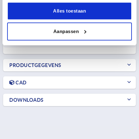
D8=34
H2=8
L1=34
L2=24
HOOGTE=46
Alles toestaan
Bestelnummer:
K0165.1125X12
Aanpassen
20,64 €
DETAILS
excl. BTW 
plus verzendkosten
PRODUCTGEGEVENS
CAD
DOWNLOADS