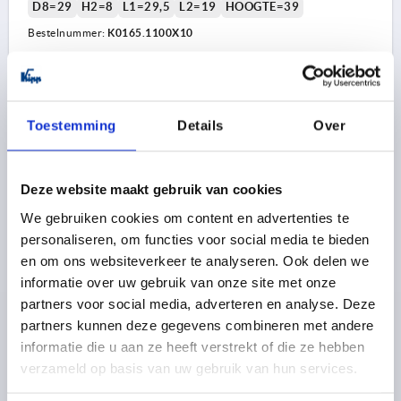
D8=29
H2=8
L1=29,5
L2=19
HOOGTE=39
Bestelnummer:
K0165.1100X10
16,48 €
DETAILS
excl. BTW 
plus verzendkosten
Toestemming
Details
Over
K0165 E
Deze website maakt gebruik van cookies
We gebruiken cookies om content en advertenties te
personaliseren, om functies voor social media te bieden
en om ons websiteverkeer te analyseren. Ook delen we
informatie over uw gebruik van onze site met onze
partners voor social media, adverteren en analyse. Deze
SCHIJFHANDWIEL D1=125 PASBORING D2=12H8,
partners kunnen deze gegevens combineren met andere
GR.2, VORM:E, DUROPLAST, BEST:STAAL, ZONDER
GREEP
informatie die u aan ze heeft verstrekt of die ze hebben
verzameld op basis van uw gebruik van hun services.
BUITENDIAMETER=125
MONTAGEGAT=12H8
UITVOERING 1=PASBORING
VORM=E
D3=26
D4=21