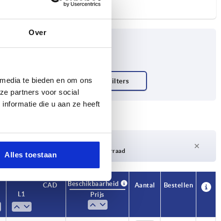
Over
 media te bieden en om ons
2
ze partners voor social
nformatie die u aan ze heeft
Levertijd op aanvraag
Momenteel niet op voorraad
Alles toestaan
Beschikbaarheid
Beschikbaarheid
CAD
CAD
Aantal
Aantal
Bestellen
Bestellen
L1
L1
L2
L2
L3
L3
L4
L4
S
S
Prijs
Prijs