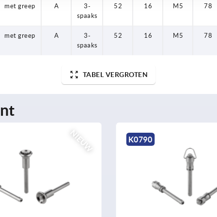
met greep
met greep
met greep
A
A
A
3-
3-
3-
52
52
52
16
16
16
M5
M5
M5
78
78
78
spaaks
spaaks
spaaks
met greep
A
3-
52
16
M5
78
spaaks
TABEL VERGROTEN
nt
NIEUW
K0303