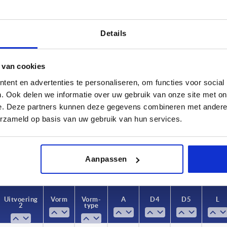
Details
 van cookies
ent en advertenties te personaliseren, om functies voor social
D3
Uitvoering 
. Ook delen we informatie over uw gebruik van onze site met on
H9
30
met greep
e. Deze partners kunnen deze gegevens combineren met andere i
erzameld op basis van uw gebruik van hun services.
TABEL VERGROTEN
H9
 keren per dag met regelmatige tussenpozen
1-3 dagen
t je je bestelling afrondt, word je geïnformeerd
4-20 dagen
Aanpassen
Uitvoering
Uitvoering
Vorm
Vorm
Vorm-
Vorm-
A
A
D4
D4
D5
D5
L
L
2
2
type
type