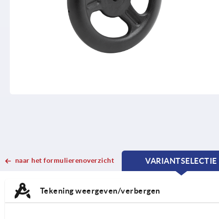
naar het formulierenoverzicht
VARIANTSELECTIE
CURRENT
CURRENT
TAB:
TAB:
Tekening weergeven/verbergen