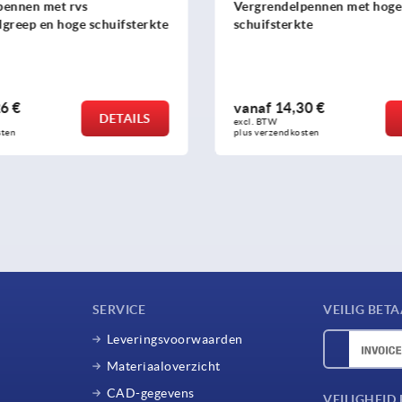
lpennen met hoge
Stalen, roestvrijstalen of
kte
30 €
vanaf
4,81 €
DETAILS
excl. BTW 
osten
plus verzendkosten
SERVICE
VEILIG BET
Leveringsvoorwaarden
Materiaaloverzicht
CAD-gegevens
VEILIGHEI