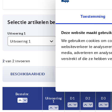
Toestemming
Selectie artikelen begrenzen
Deze website maakt gebruik
We gebruiken cookies om cont
Uitvoering 1
D1
D2
websiteverkeer te analyseren
Pasboring
125
12
media, adverteren en analys
verstrekt of die ze hebben v
2
van 2 invoeren
14
De beschikbaarheid wordt meerdere
BESCHIKBAARHEID
bijgewerkt. In de laatste stap voorda
over de bevestigde verzenddatum.
Bestelnr.
Bestelnr.
Uitvoering
Uitvoering
D1
D1
D2
D2
D3
D3
1
1