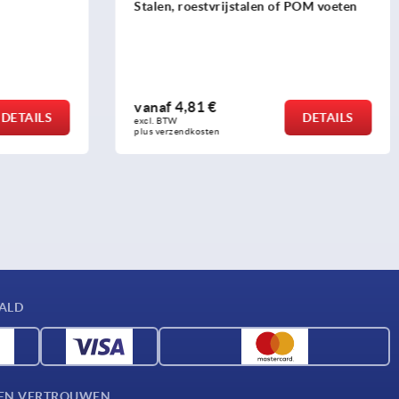
 POM voeten
2-spaaks handwielen van kunststof, met
omklapbare greep
vanaf
22,22 €
DETAILS
DETAILS
excl. BTW 
plus verzendkosten
AALD
D EN VERTROUWEN