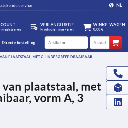
NL
tstekende service
CCOUNT
VERLANGLIJSTJE
WINKELWAGEN
/registreren
Producten markeren
0,00 €
productCode
qty
Directe bestelling
AN PLAATSTAAL, MET CILINDERGREEP DRAAIBAAR
van plaatstaal, met
aibaar, vorm A, 3