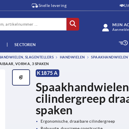
Snelle levering
Ui
MIJN A
Aanmelden
SECTOREN
HANDWIELEN, SLAGENTELLERS
HANDWIELEN
SPAAKHANDWIELEN V
IBAAR, VORM A, 3 SPAKEN
K1875 A
Spaakhandwielen 
cilindergreep dra
spaken
Ergonomische, draaibare cilindergreep
Robuuste, duurzame constructie