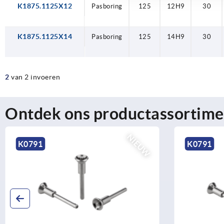
K1875.1125X12
Pasboring
Pasboring
Pasboring
125
125
125
12H9
14H9
12H9
30
30
30
K1875.1125X14
Pasboring
125
14H9
30
2
van 2 invoeren
Ontdek ons productassortime
NIEUW
K0791
K0790