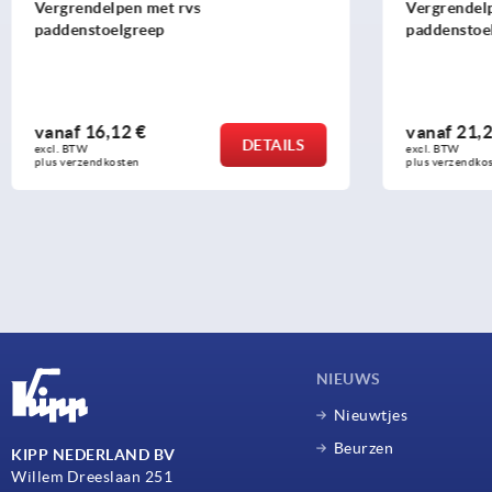
Vergrendelpennen met rvs
Vergrende
paddenstoelgreep en hoge schuifsterkte
schuifster
vanaf
21,26 €
vanaf
14,
DETAILS
excl. BTW 
excl. BTW 
plus verzendkosten
plus verzendk
NIEUWS
Nieuwtjes
Beurzen
KIPP NEDERLAND BV
Willem Dreeslaan 251