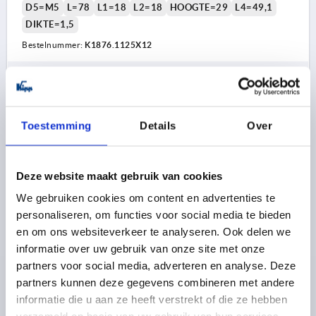
D5=M5
L=78
L1=18
L2=18
HOOGTE=29
L4=49,1
DIKTE=1,5
Bestelnummer:
K1876.1125X12
42,85 €
DETAILS
excl. BTW 
plus verzendkosten
Toestemming
Details
Over
K1876 A
Deze website maakt gebruik van cookies
We gebruiken cookies om content en advertenties te
personaliseren, om functies voor social media te bieden
en om ons websiteverkeer te analyseren. Ook delen we
informatie over uw gebruik van onze site met onze
HANDWIEL PASBORING, MET GREEP, D1=125,
partners voor social media, adverteren en analyse. Deze
D2=14H9, VORM:A 3-SPAAKS, RVS A4 1.4404 MAT
partners kunnen deze gegevens combineren met andere
GESTRAALD
informatie die u aan ze heeft verstrekt of die ze hebben
BUITENDIAMETER=125
MONTAGEGAT=14H9
D3=30