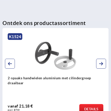
Ontdek ons productassortiment
K1524
2-spaaks handwielen aluminium met cilindergreep
draaibaar
vanaf
21,18 €
DETAILS
excl. BTW 