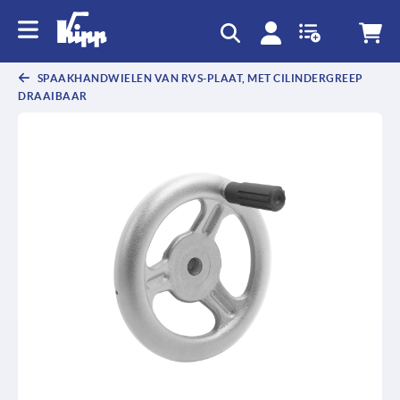
text.skipToContent
text.skipToNavigation
SPAAKHANDWIELEN VAN RVS-PLAAT, MET CILINDERGREEP
DRAAIBAAR