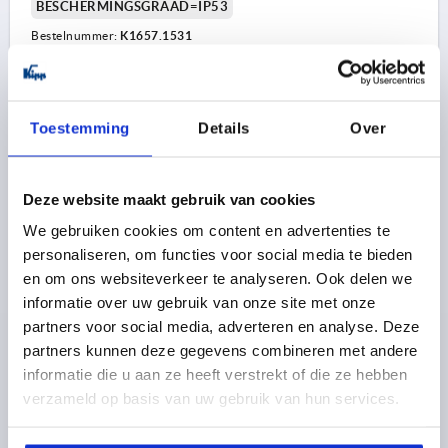
BESCHERMINGSGRAAD=IP53
Bestelnummer:
K1657.1531
406,44 €
DETAILS
excl. BTW 
plus verzendkosten
Toestemming
Details
Over
K1657 B
1) Draaimomentsteun
Deze website maakt gebruik van cookies
We gebruiken cookies om content en advertenties te
2) Draadstift M3 (2x 120°)
personaliseren, om functies voor social media te bieden
3) Min. benodigde ruimte voor vervanging van
en om ons websiteverkeer te analyseren. Ook delen we
batterijen zonder demontage.
informatie over uw gebruik van onze site met onze
partners voor social media, adverteren en analyse. Deze
4) 2x M5/7 diep
SLAGENTELLER IO-LINK, VORM:B MET MAGNETISCHE
partners kunnen deze gegevens combineren met andere
5) Contactgedeelte
AFTASTING, IP65 48X50,3X68,4, KUNSTSTOF ZWART
informatie die u aan ze heeft verstrekt of die ze hebben
RAL9005, UN3091 KL. GEVAARL. STOFF. 9
6) Aardaansluiting voor platte stekker 6.3 of
verzameld op basis van uw gebruik van hun services.
VORM=B
BREEDTE=50,3
HOOGTE=68,4
LENGTE=48
kabelschoen
BESCHERMINGSGRAAD=IP65