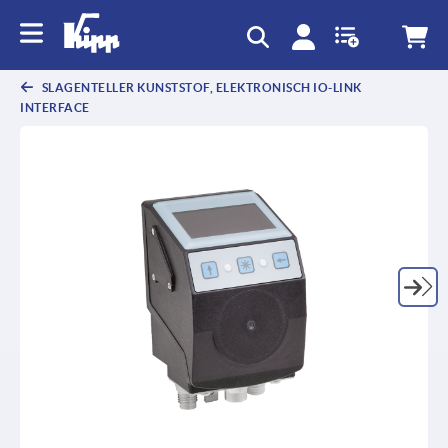
text.skipToContent
text.skipToNavigation
SLAGENTELLER KUNSTSTOF, ELEKTRONISCH IO-LINK
INTERFACE