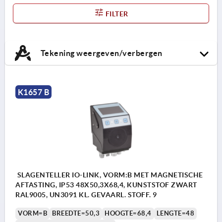
FILTER
Tekening weergeven/verbergen
K1657 B
SLAGENTELLER IO-LINK, VORM:B MET MAGNETISCHE
AFTASTING, IP53 48X50,3X68,4, KUNSTSTOF ZWART
RAL9005, UN3091 KL. GEVAARL. STOFF. 9
VORM=B
BREEDTE=50,3
HOOGTE=68,4
LENGTE=48