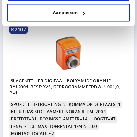
77,91 €
DETAILS
excl. BTW 
plus verzendkosten
Aanpassen
K2107
SLAGENTELLER DIGITAAL, POLYAMIDE ORANJE
RAL2004, BEST:RVS, GEPROGRAMMEERD AU=001,0,
P=1
SPOED=1
TELRICHTING=2
KOMMA OP DE PLAATS=1
KLEUR BASISLICHAAM=REINORANJE RAL 2004
BREEDTE=31
BORINGSDIAMETER=14
HOOGTE=47
LENGTE=33
MAX. TOERENTAL 1/MIN=500
MONTAGELOCATIE=2