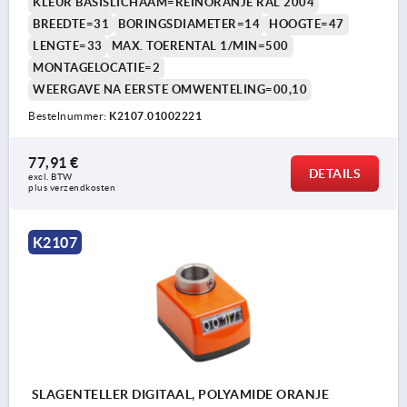
KLEUR BASISLICHAAM=REINORANJE RAL 2004
BREEDTE=31
BORINGSDIAMETER=14
HOOGTE=47
LENGTE=33
MAX. TOERENTAL 1/MIN=500
MONTAGELOCATIE=2
WEERGAVE NA EERSTE OMWENTELING=00,10
Bestelnummer:
K2107.01002221
77,91 €
DETAILS
excl. BTW 
plus verzendkosten
K2107
SLAGENTELLER DIGITAAL, POLYAMIDE ORANJE