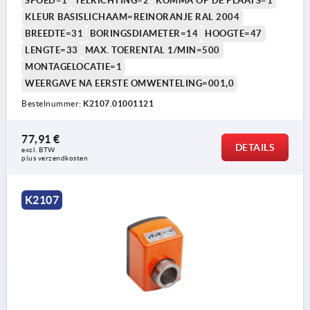
SPOED=1
TELRICHTING=2
KOMMA OP DE PLAATS=1
KLEUR BASISLICHAAM=REINORANJE RAL 2004
BREEDTE=31
BORINGSDIAMETER=14
HOOGTE=47
LENGTE=33
MAX. TOERENTAL 1/MIN=500
MONTAGELOCATIE=1
WEERGAVE NA EERSTE OMWENTELING=001,0
Bestelnummer:
K2107.01001121
77,91 €
DETAILS
excl. BTW 
plus verzendkosten
K2107