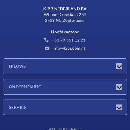
KIPP NEDERLAND BV
Willem Dreeslaan 251
2729 NE Zoetermeer
Hoofdkantoor
+31 79 361 12 21
info@kippcom.nl
NIEUWS
Nieuwtjes
ONDERNEMING
Beurzen
Onderneming
SERVICE
Leveringsvoorwaarden
VEILIG BETAALD