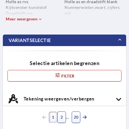
Holle as rvs.
Holle as en draadstift blank.
Kijkvenster kunststof.
Nummerwielen zwart, cijfers
Draadstift rvs.
wit.
Meer weergeven
VARIANTSELECTIE
Selectie artikelen begrenzen
FILTER
Tekening weergeven/verbergen
1
2
20