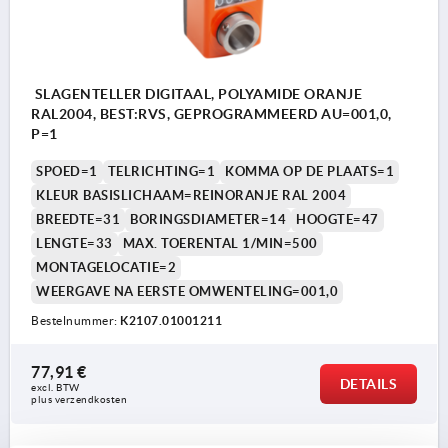
SLAGENTELLER DIGITAAL, POLYAMIDE ORANJE
RAL2004, BEST:RVS, GEPROGRAMMEERD AU=001,0,
P=1
SPOED=1
TELRICHTING=1
KOMMA OP DE PLAATS=1
KLEUR BASISLICHAAM=REINORANJE RAL 2004
BREEDTE=31
BORINGSDIAMETER=14
HOOGTE=47
LENGTE=33
MAX. TOERENTAL 1/MIN=500
MONTAGELOCATIE=2
WEERGAVE NA EERSTE OMWENTELING=001,0
Bestelnummer:
K2107.01001211
77,91 €
DETAILS
excl. BTW 
plus verzendkosten