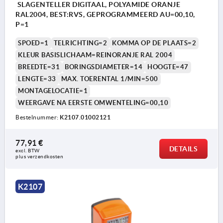
SLAGENTELLER DIGITAAL, POLYAMIDE ORANJE
RAL2004, BEST:RVS, GEPROGRAMMEERD AU=00,10,
P=1
SPOED=1
TELRICHTING=2
KOMMA OP DE PLAATS=2
KLEUR BASISLICHAAM=REINORANJE RAL 2004
BREEDTE=31
BORINGSDIAMETER=14
HOOGTE=47
LENGTE=33
MAX. TOERENTAL 1/MIN=500
MONTAGELOCATIE=1
WEERGAVE NA EERSTE OMWENTELING=00,10
Bestelnummer:
K2107.01002121
77,91 €
DETAILS
excl. BTW 
plus verzendkosten
K2107