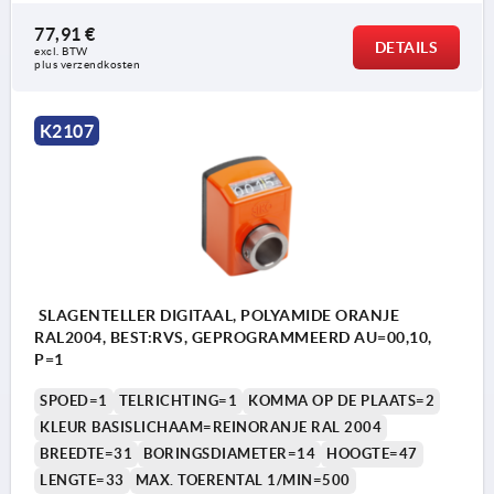
77,91 €
DETAILS
excl. BTW 
plus verzendkosten
K2107
SLAGENTELLER DIGITAAL, POLYAMIDE ORANJE
RAL2004, BEST:RVS, GEPROGRAMMEERD AU=00,10,
P=1
SPOED=1
TELRICHTING=1
KOMMA OP DE PLAATS=2
KLEUR BASISLICHAAM=REINORANJE RAL 2004
BREEDTE=31
BORINGSDIAMETER=14
HOOGTE=47
LENGTE=33
MAX. TOERENTAL 1/MIN=500