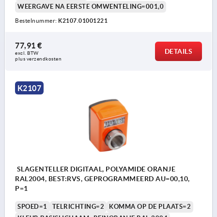
WEERGAVE NA EERSTE OMWENTELING=001,0
Bestelnummer:
K2107.01001221
77,91 €
DETAILS
excl. BTW 
plus verzendkosten
K2107
SLAGENTELLER DIGITAAL, POLYAMIDE ORANJE
RAL2004, BEST:RVS, GEPROGRAMMEERD AU=00,10,
P=1
SPOED=1
TELRICHTING=2
KOMMA OP DE PLAATS=2