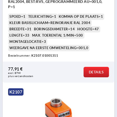
RAL2004, BEST:RVS, GEPROGRAMMEERD AU=001,0,
P=1
SPOED=1
TELRICHTING=1
KOMMA OP DE PLAATS=1
KLEUR BASISLICHAAM=REINORANJE RAL 2004
BREEDTE=31
BORINGSDIAMETER=14
HOOGTE=47
LENGTE=33
MAX. TOERENTAL 1/MIN=500
MONTAGELOCATIE=3
WEERGAVE NA EERSTE OMWENTELING=001,0
Bestelnummer:
K2107.01001311
77,91 €
DETAILS
excl. BTW 
plus verzendkosten
K2107