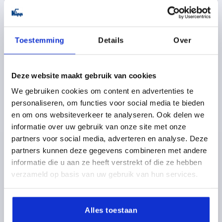
K2107
Toestemming
Details
Over
Deze website maakt gebruik van cookies
SLAGENTELLER DIGITAAL, POLYAMIDE ORANJE
We gebruiken cookies om content en advertenties te
RAL2004, BEST:RVS, GEPROGRAMMEERD AU=00,10,
personaliseren, om functies voor social media te bieden
P=1
en om ons websiteverkeer te analyseren. Ook delen we
informatie over uw gebruik van onze site met onze
SPOED=1
TELRICHTING=1
KOMMA OP DE PLAATS=2
partners voor social media, adverteren en analyse. Deze
KLEUR BASISLICHAAM=REINORANJE RAL 2004
partners kunnen deze gegevens combineren met andere
BREEDTE=31
BORINGSDIAMETER=14
HOOGTE=47
informatie die u aan ze heeft verstrekt of die ze hebben
LENGTE=33
MAX. TOERENTAL 1/MIN=500
verzameld op basis van uw gebruik van hun services.
MONTAGELOCATIE=2
WEERGAVE NA EERSTE OMWENTELING=00,10
Bestelnummer:
K2107.01002211
Alles toestaan