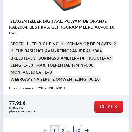
SLAGENTELLER DIGITAAL, POLYAMIDE ORANJE
RAL2004, BEST:RVS, GEPROGRAMMEERD AU=00,10,
P=1
SPOED=1
TELRICHTING=1
KOMMA OP DE PLAATS=2
KLEUR BASISLICHAAM=REINORANJE RAL 2004
BREEDTE=31
BORINGSDIAMETER=14
HOOGTE=47
LENGTE=33
MAX. TOERENTAL 1/MIN=500
MONTAGELOCATIE=3
WEERGAVE NA EERSTE OMWENTELING=00,10
Bestelnummer:
K2107.01002311
77,91 €
DETAILS
excl. BTW 
plus verzendkosten
1
2
20