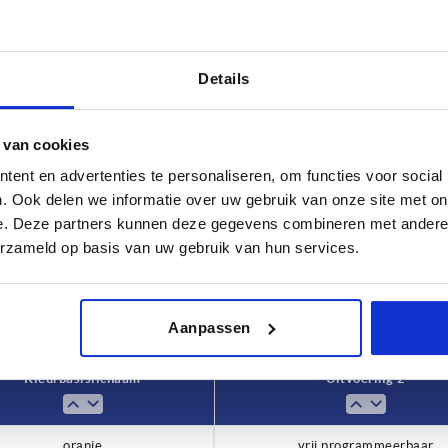
Details
 van cookies
tvoering 2
ent en advertenties te personaliseren, om functies voor social
ij programmeerbaar
. Ook delen we informatie over uw gebruik van onze site met on
e. Deze partners kunnen deze gegevens combineren met andere i
TABEL VERGROTEN
erzameld op basis van uw gebruik van hun services.
 keren per dag met regelmatige tussenpozen
1-3 dagen
t je je bestelling afrondt, word je geïnformeerd
4-20 dagen
Aanpassen
Kleur basislichaam
Uitvoering 2
oranje
vrij programmeerbaar