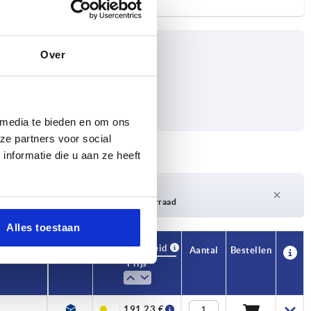
Over
 media te bieden en om ons
ze partners voor social
nformatie die u aan ze heeft
Levertijd op aanvraag
Momenteel niet op voorraad
Alles toestaan
Beschikbaarheid
CAD
Aantal
Bestellen
Prijs
191,23 €