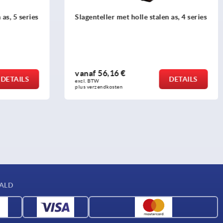
en as, 4 series
Instelknoppen met slagenteller digitale
weergave
vanaf
87,98 €
DETAILS
DETAILS
excl. BTW 
plus verzendkosten
AALD