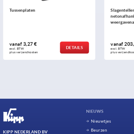
Slagenteller quasi-absoluut,
Slagentell
netonafhankelijk,
weergavenauwkeurigheid 10 µm, kleine
bouwvorm
vanaf
203,54 €
vanaf
54
DETAILS
excl. BTW 
excl. BTW 
plus verzendkosten
plus verzend
NIEUWS
Nieuwtjes
Beurzen
KIPP NEDERLAND BV