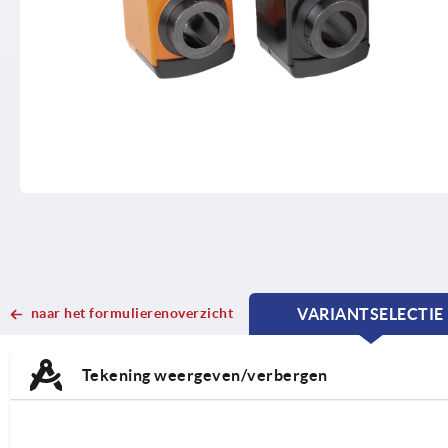
naar het formulierenoverzicht
VARIANTSELECTIE
CURRENT
CURRENT
TAB:
TAB:
Tekening weergeven/verbergen