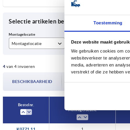
Selectie artikelen begrenzen
Toestemming
Deze website maakt gebruik
Montagelocatie
Kleur basislichaam
Ui
We gebruiken cookies om cont
1
oranje
vr
websiteverkeer te analyseren
media, adverteren en analys
4
van 4 invoeren
3
zwart
verstrekt of die ze hebben v
De beschikbaarheid wordt meerdere
BESCHIKBAARHEID
bijgewerkt. In de laatste stap voorda
over de bevestigde verzenddatum.
Bestelnr.
Montagelocatie
K0771.11
1