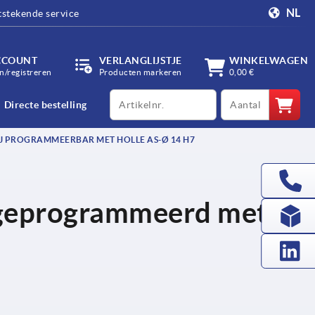
NL
tstekende service
CCOUNT
VERLANGLIJSTJE
WINKELWAGEN
/registreren
Producten markeren
0,00 €
productCode
qty
Directe bestelling
J PROGRAMMEERBAR MET HOLLE AS-Ø 14 H7
t geprogrammeerd met