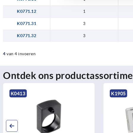
K0771.12
1
K0771.31
3
K0771.32
3
4
van 4 invoeren
Ontdek ons productassortime
K1905
K0410