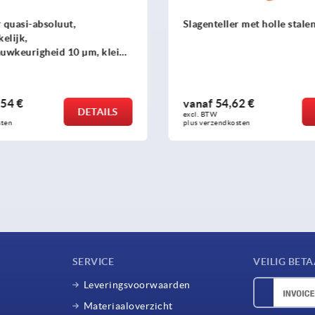
er met holle stalen as, 5 series
Slagenteller met holle stal
,62 €
vanaf
56,16 €
DETAILS
excl. BTW 
kosten
plus verzendkosten
SERVICE
VEILIG BET
Leveringsvoorwaarden
Materiaaloverzicht