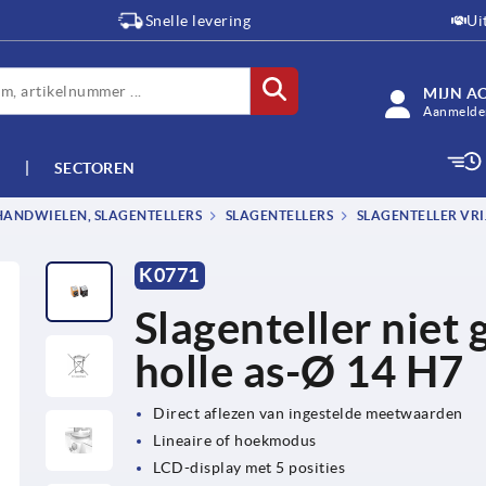
Snelle levering
Ui
MIJN A
Aanmelden
SECTOREN
HANDWIELEN, SLAGENTELLERS
SLAGENTELLERS
SLAGENTELLER VRI
K0771
Slagenteller nie
holle as-Ø 14 H7
Direct aflezen van ingestelde meetwaarden
Lineaire of hoekmodus
LCD-display met 5 posities