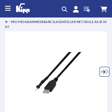
text.skipToContent
text.skipToNavigation
VRIJ PROGRAMMEERBARE SLAGENTELLER MET HOLLE AS-Ø 30
H7