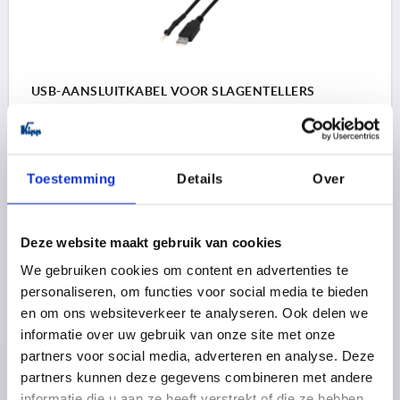
USB-AANSLUITKABEL VOOR SLAGENTELLERS
BENAMING=USB AANSLUITKABEL
Bestelnummer:
K0411.09
Toestemming
Details
Over
165,36 €
DETAILS
excl. BTW 
plus verzendkosten
Deze website maakt gebruik van cookies
We gebruiken cookies om content en advertenties te
personaliseren, om functies voor social media te bieden
PRODUCTGEGEVENS
en om ons websiteverkeer te analyseren. Ook delen we
informatie over uw gebruik van onze site met onze
CAD
partners voor social media, adverteren en analyse. Deze
partners kunnen deze gegevens combineren met andere
DOWNLOADS
informatie die u aan ze heeft verstrekt of die ze hebben