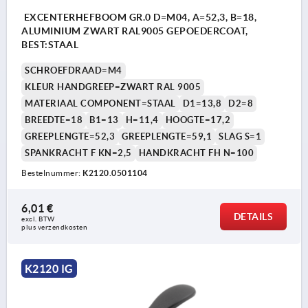
EXCENTERHEFBOOM GR.0 D=M04, A=52,3, B=18,
ALUMINIUM ZWART RAL9005 GEPOEDERCOAT,
BEST:STAAL
SCHROEFDRAAD=M4
KLEUR HANDGREEP=ZWART RAL 9005
MATERIAAL COMPONENT=STAAL
D1=13,8
D2=8
BREEDTE=18
B1=13
H=11,4
HOOGTE=17,2
GREEPLENGTE=52,3
GREEPLENGTE=59,1
SLAG S=1
SPANKRACHT F KN=2,5
HANDKRACHT FH N=100
Bestelnummer:
K2120.0501104
6,01 €
DETAILS
excl. BTW 
plus verzendkosten
K2120 IG