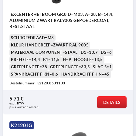
EXCENTERHEFBOOM GR.8 D=M03, A=28, B=14,4,
ALUMINIUM ZWART RAL9005 GEPOEDERCOAT,
BEST:STAAL
SCHROEFDRAAD=M3
KLEUR HANDGREEP=ZWART RAL 9005
MATERIAAL COMPONENT=STAAL
D1=10,7
D2=6
BREEDTE=14,4
B1=11,5
H=9
HOOGTE=13,5
GREEPLENGTE=28
GREEPLENGTE=33,5
SLAG S=1
SPANKRACHT F KN=0,6
HANDKRACHT FH N=45
Bestelnummer:
K2120.8501103
5,71 €
DETAILS
excl. BTW 
plus verzendkosten
K2120 IG