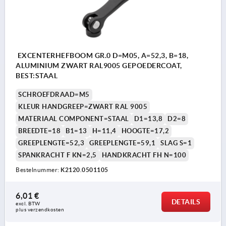
EXCENTERHEFBOOM GR.0 D=M05, A=52,3, B=18,
ALUMINIUM ZWART RAL9005 GEPOEDERCOAT,
BEST:STAAL
SCHROEFDRAAD=M5
KLEUR HANDGREEP=ZWART RAL 9005
MATERIAAL COMPONENT=STAAL
D1=13,8
D2=8
BREEDTE=18
B1=13
H=11,4
HOOGTE=17,2
GREEPLENGTE=52,3
GREEPLENGTE=59,1
SLAG S=1
SPANKRACHT F KN=2,5
HANDKRACHT FH N=100
Bestelnummer:
K2120.0501105
6,01 €
DETAILS
excl. BTW 
plus verzendkosten