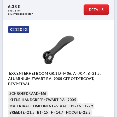
6,33 €
DETAILS
excl. BTW 
plus verzendkosten
K2120 IG
EXCENTERHEFBOOM GR.1 D=M06, A=70,4, B=21,5,
ALUMINIUM ZWART RAL9005 GEPOEDERCOAT,
BEST:STAAL
SCHROEFDRAAD=M6
KLEUR HANDGREEP=ZWART RAL 9005
MATERIAAL COMPONENT=STAAL
D1=16
D2=9
BREEDTE=21,5
B1=15
H=14,7
HOOGTE=22,2