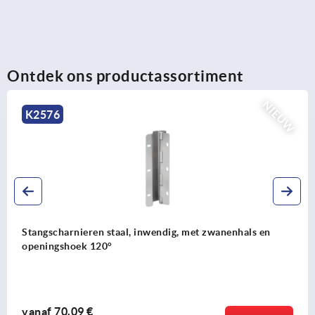
Ontdek ons productassortiment
UW
K0645
Excenterhefboom rvs met binnendraad en buitendraad,
drukschijf en draadeind rvs
vanaf
11,74 €