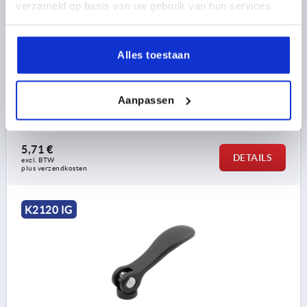
verzameld op basis van uw gebruik van hun services.
SCHROEFDRAAD=M4
KLEUR HANDGREEP=ZWART RAL 9005
MATERIAAL COMPONENT=STAAL
D1=10,7
D2=6
Alles toestaan
BREEDTE=14,4
B1=11,5
H=9
HOOGTE=13,5
GREEPLENGTE=36,2
GREEPLENGTE=41,7
SLAG S=1
SPANKRACHT F KN=1,5
HANDKRACHT FH N=90
Aanpassen
Bestelnummer:
K2120.9501104
5,71 €
DETAILS
excl. BTW 
plus verzendkosten
K2120 IG