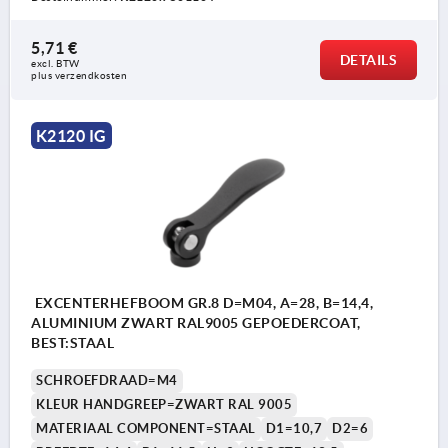
5,71 €
DETAILS
excl. BTW 
plus verzendkosten
K2120 IG
EXCENTERHEFBOOM GR.8 D=M04, A=28, B=14,4,
ALUMINIUM ZWART RAL9005 GEPOEDERCOAT,
BEST:STAAL
SCHROEFDRAAD=M4
KLEUR HANDGREEP=ZWART RAL 9005
MATERIAAL COMPONENT=STAAL
D1=10,7
D2=6