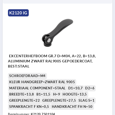
K2120 IG
EXCENTERHEFBOOM GR.7 D=M04, A=22, B=13,8,
ALUMINIUM ZWART RAL9005 GEPOEDERCOAT,
BEST:STAAL
SCHROEFDRAAD=M4
KLEUR HANDGREEP=ZWART RAL 9005
MATERIAAL COMPONENT=STAAL
D1=10,7
D2=6
BREEDTE=13,8
B1=11,5
H=9
HOOGTE=13,5
GREEPLENGTE=22
GREEPLENGTE=27,5
SLAG S=1
SPANKRACHT F KN=0,5
HANDKRACHT FH N=50
Bestelnummer:
K2120.7501104