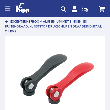
text.skipToContent
text.skipToNavigation
EXCENTERHEFBOOM ALUMINIUM MET BINNEN- EN
BUITENDRAAD, KUNSTSTOF DRUKSCHIJF EN DRAADEIND STAAL
OF RVS