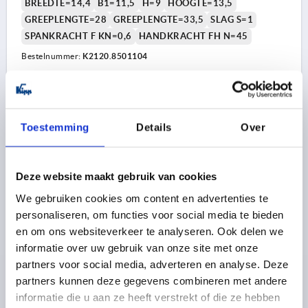
BREEDTE=14,4
B1=11,5
H=9
HOOGTE=13,5
GREEPLENGTE=28
GREEPLENGTE=33,5
SLAG S=1
SPANKRACHT F KN=0,6
HANDKRACHT FH N=45
Bestelnummer:
K2120.8501104
5,71 €
DETAILS
excl. BTW 
plus verzendkosten
Toestemming
Details
Over
K2120 IG
Deze website maakt gebruik van cookies
We gebruiken cookies om content en advertenties te
personaliseren, om functies voor social media te bieden
en om ons websiteverkeer te analyseren. Ook delen we
informatie over uw gebruik van onze site met onze
partners voor social media, adverteren en analyse. Deze
EXCENTERHEFBOOM GR.9 D=M04, A=36,2, B=14,4,
partners kunnen deze gegevens combineren met andere
ALUMINIUM ZWART RAL9005 GEPOEDERCOAT,
BEST:STAAL
informatie die u aan ze heeft verstrekt of die ze hebben