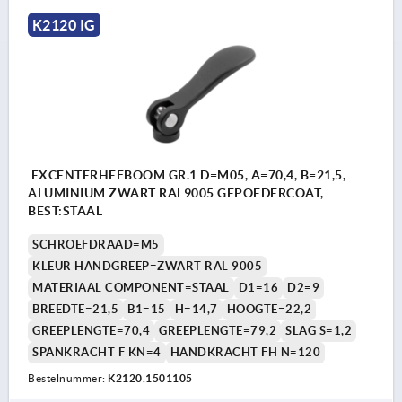
K2120 IG
EXCENTERHEFBOOM GR.1 D=M05, A=70,4, B=21,5,
ALUMINIUM ZWART RAL9005 GEPOEDERCOAT,
BEST:STAAL
SCHROEFDRAAD=M5
KLEUR HANDGREEP=ZWART RAL 9005
MATERIAAL COMPONENT=STAAL
D1=16
D2=9
BREEDTE=21,5
B1=15
H=14,7
HOOGTE=22,2
GREEPLENGTE=70,4
GREEPLENGTE=79,2
SLAG S=1,2
SPANKRACHT F KN=4
HANDKRACHT FH N=120
Bestelnummer:
K2120.1501105