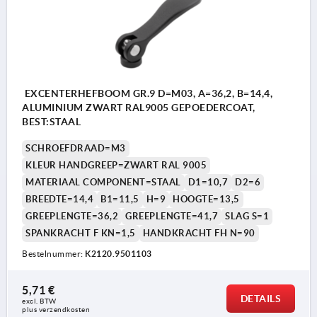
EXCENTERHEFBOOM GR.9 D=M03, A=36,2, B=14,4,
ALUMINIUM ZWART RAL9005 GEPOEDERCOAT,
BEST:STAAL
SCHROEFDRAAD=M3
KLEUR HANDGREEP=ZWART RAL 9005
MATERIAAL COMPONENT=STAAL
D1=10,7
D2=6
BREEDTE=14,4
B1=11,5
H=9
HOOGTE=13,5
GREEPLENGTE=36,2
GREEPLENGTE=41,7
SLAG S=1
SPANKRACHT F KN=1,5
HANDKRACHT FH N=90
Bestelnummer:
K2120.9501103
5,71 €
DETAILS
excl. BTW 
plus verzendkosten