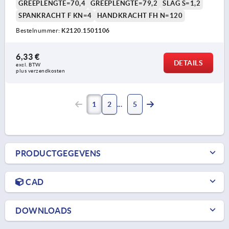
GREEPLENGTE=70,4
GREEPLENGTE=79,2
SLAG S=1,2
SPANKRACHT F KN=4
HANDKRACHT FH N=120
Bestelnummer:
K2120.1501106
6,33 €
DETAILS
excl. BTW 
plus verzendkosten
1
2
5
PRODUCTGEGEVENS
CAD
DOWNLOADS