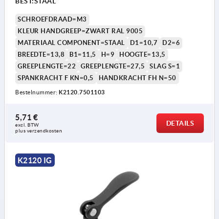
BEST:STAAL
SCHROEFDRAAD=M3
KLEUR HANDGREEP=ZWART RAL 9005
MATERIAAL COMPONENT=STAAL
D1=10,7
D2=6
BREEDTE=13,8
B1=11,5
H=9
HOOGTE=13,5
GREEPLENGTE=22
GREEPLENGTE=27,5
SLAG S=1
SPANKRACHT F KN=0,5
HANDKRACHT FH N=50
Bestelnummer:
K2120.7501103
5,71 €
DETAILS
excl. BTW 
plus verzendkosten
K2120 IG