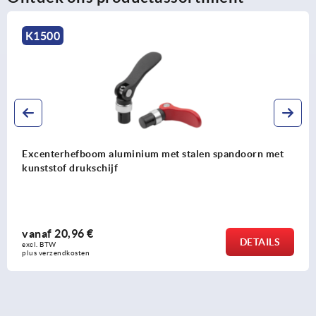
K0647
 met
Excenterhefboom rvs instelbaar met buitendraad,
drukschijf en draadeind rvs
vanaf
16,57 €
ILS
DET
excl. BTW 
plus verzendkosten