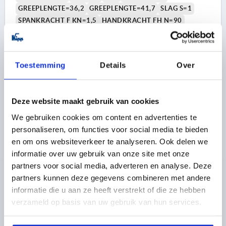
GREEPLENGTE=36,2
GREEPLENGTE=41,7
SLAG S=1
SPANKRACHT F KN=1,5
HANDKRACHT FH N=90
Bestelnummer:
K0005.9501104X15
6,04 €
Toestemming
Details
Over
DETAILS
excl. BTW 
plus verzendkosten
Deze website maakt gebruik van cookies
K0005 AG
We gebruiken cookies om content en advertenties te
personaliseren, om functies voor social media te bieden
en om ons websiteverkeer te analyseren. Ook delen we
informatie over uw gebruik van onze site met onze
partners voor social media, adverteren en analyse. Deze
partners kunnen deze gegevens combineren met andere
informatie die u aan ze heeft verstrekt of die ze hebben
EXCENTERHEFBOOM GR.9 M04X30, A=36,2, B=14,4,
ALUMINIUM ZWART GEPOEDERCOAT, BEST:STAAL
verzameld op basis van uw gebruik van hun services.
SCHROEFDRAAD=M4
KLEUR HANDGREEP=ZWART