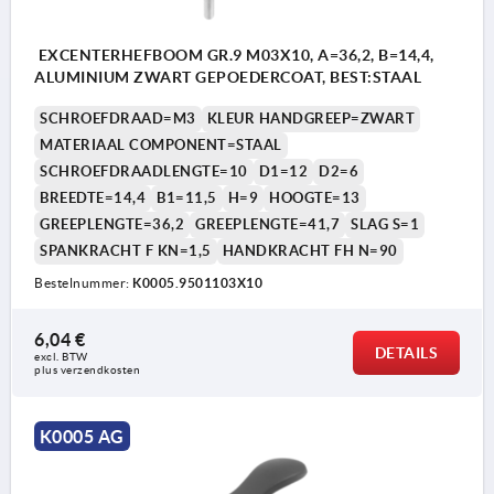
EXCENTERHEFBOOM GR.9 M03X10, A=36,2, B=14,4,
ALUMINIUM ZWART GEPOEDERCOAT, BEST:STAAL
SCHROEFDRAAD=M3
KLEUR HANDGREEP=ZWART
MATERIAAL COMPONENT=STAAL
SCHROEFDRAADLENGTE=10
D1=12
D2=6
BREEDTE=14,4
B1=11,5
H=9
HOOGTE=13
GREEPLENGTE=36,2
GREEPLENGTE=41,7
SLAG S=1
SPANKRACHT F KN=1,5
HANDKRACHT FH N=90
Bestelnummer:
K0005.9501103X10
6,04 €
DETAILS
excl. BTW 
plus verzendkosten
K0005 AG