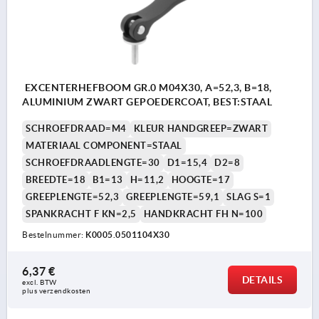
EXCENTERHEFBOOM GR.0 M04X30, A=52,3, B=18,
ALUMINIUM ZWART GEPOEDERCOAT, BEST:STAAL
SCHROEFDRAAD=M4
KLEUR HANDGREEP=ZWART
MATERIAAL COMPONENT=STAAL
SCHROEFDRAADLENGTE=30
D1=15,4
D2=8
BREEDTE=18
B1=13
H=11,2
HOOGTE=17
GREEPLENGTE=52,3
GREEPLENGTE=59,1
SLAG S=1
SPANKRACHT F KN=2,5
HANDKRACHT FH N=100
Bestelnummer:
K0005.0501104X30
6,37 €
DETAILS
excl. BTW 
plus verzendkosten