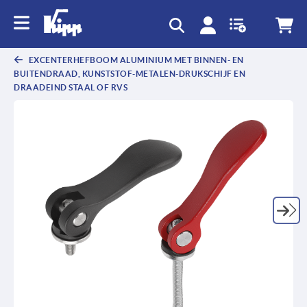
text.skipToContent
text.skipToNavigation
EXCENTERHEFBOOM ALUMINIUM MET BINNEN- EN
BUITENDRAAD, KUNSTSTOF-METALEN-DRUKSCHIJF EN
DRAADEIND STAAL OF RVS