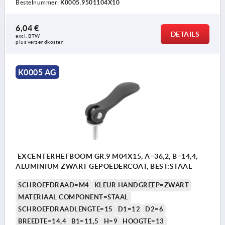
Bestelnummer:
K0005.9501104X10
6,04 €
DETAILS
excl. BTW 
plus verzendkosten
K0005 AG
EXCENTERHEFBOOM GR.9 M04X15, A=36,2, B=14,4,
ALUMINIUM ZWART GEPOEDERCOAT, BEST:STAAL
SCHROEFDRAAD=M4
KLEUR HANDGREEP=ZWART
MATERIAAL COMPONENT=STAAL
SCHROEFDRAADLENGTE=15
D1=12
D2=6
BREEDTE=14,4
B1=11,5
H=9
HOOGTE=13