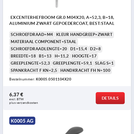
EXCENTERHEFBOOM GR.0 M04X20, A=52,3, B=18,
ALUMINIUM ZWART GEPOEDERCOAT, BEST:STAAL
SCHROEFDRAAD=M4
KLEUR HANDGREEP=ZWART
MATERIAAL COMPONENT=STAAL
SCHROEFDRAADLENGTE=20
D1=15,4
D2=8
BREEDTE=18
B1=13
H=11,2
HOOGTE=17
GREEPLENGTE=52,3
GREEPLENGTE=59,1
SLAG S=1
SPANKRACHT F KN=2,5
HANDKRACHT FH N=100
Bestelnummer:
K0005.0501104X20
6,37 €
DETAILS
excl. BTW 
plus verzendkosten
K0005 AG