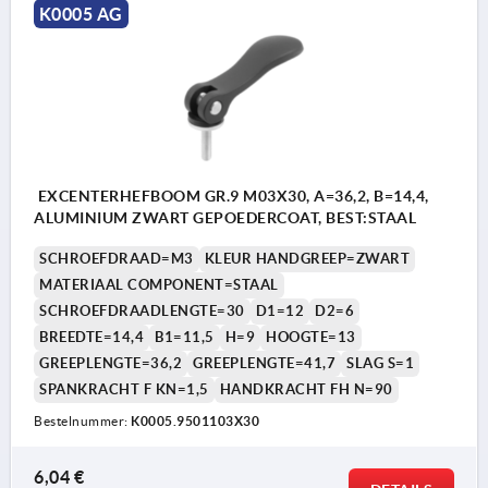
K0005 AG
EXCENTERHEFBOOM GR.9 M03X30, A=36,2, B=14,4,
ALUMINIUM ZWART GEPOEDERCOAT, BEST:STAAL
SCHROEFDRAAD=M3
KLEUR HANDGREEP=ZWART
MATERIAAL COMPONENT=STAAL
SCHROEFDRAADLENGTE=30
D1=12
D2=6
BREEDTE=14,4
B1=11,5
H=9
HOOGTE=13
GREEPLENGTE=36,2
GREEPLENGTE=41,7
SLAG S=1
SPANKRACHT F KN=1,5
HANDKRACHT FH N=90
Bestelnummer:
K0005.9501103X30
6,04 €