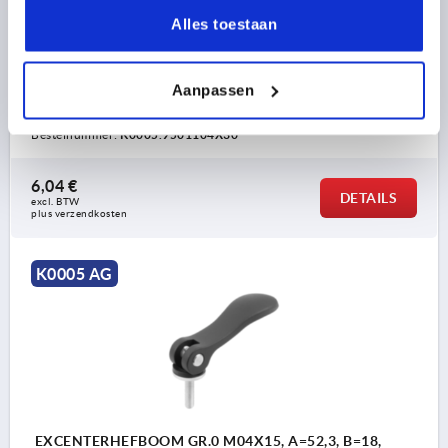
MATERIAAL COMPONENT=STAAL
Alles toestaan
SCHROEFDRAADLENGTE=30
D1=12
D2=6
BREEDTE=14,4
B1=11,5
H=9
HOOGTE=13
GREEPLENGTE=36,2
GREEPLENGTE=41,7
SLAG S=1
Aanpassen
SPANKRACHT F KN=1,5
HANDKRACHT FH N=90
Bestelnummer:
K0005.9501104X30
6,04 €
DETAILS
excl. BTW 
plus verzendkosten
K0005 AG
EXCENTERHEFBOOM GR.0 M04X15, A=52,3, B=18,