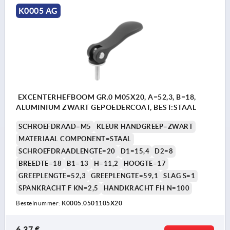
K0005 AG
EXCENTERHEFBOOM GR.0 M05X20, A=52,3, B=18,
ALUMINIUM ZWART GEPOEDERCOAT, BEST:STAAL
SCHROEFDRAAD=M5
KLEUR HANDGREEP=ZWART
MATERIAAL COMPONENT=STAAL
SCHROEFDRAADLENGTE=20
D1=15,4
D2=8
BREEDTE=18
B1=13
H=11,2
HOOGTE=17
GREEPLENGTE=52,3
GREEPLENGTE=59,1
SLAG S=1
SPANKRACHT F KN=2,5
HANDKRACHT FH N=100
Bestelnummer:
K0005.0501105X20
6,37 €