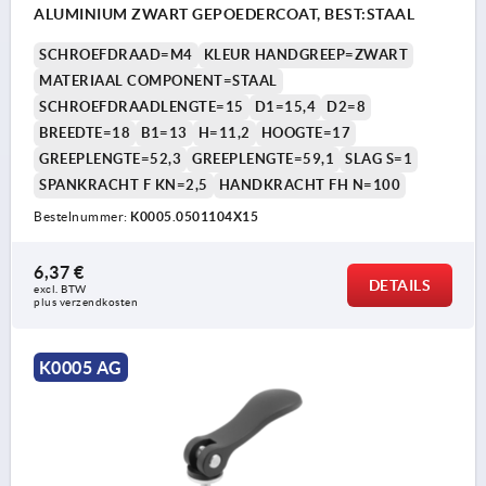
ALUMINIUM ZWART GEPOEDERCOAT, BEST:STAAL
SCHROEFDRAAD=M4
KLEUR HANDGREEP=ZWART
MATERIAAL COMPONENT=STAAL
SCHROEFDRAADLENGTE=15
D1=15,4
D2=8
BREEDTE=18
B1=13
H=11,2
HOOGTE=17
GREEPLENGTE=52,3
GREEPLENGTE=59,1
SLAG S=1
SPANKRACHT F KN=2,5
HANDKRACHT FH N=100
Bestelnummer:
K0005.0501104X15
6,37 €
DETAILS
excl. BTW 
plus verzendkosten
K0005 AG