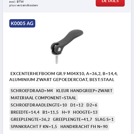
DETAILS
excl. BTW 
plus verzendkosten
K0005 AG
EXCENTERHEFBOOM GR.9 M04X10, A=36,2, B=14,4,
ALUMINIUM ZWART GEPOEDERCOAT, BEST:STAAL
SCHROEFDRAAD=M4
KLEUR HANDGREEP=ZWART
MATERIAAL COMPONENT=STAAL
SCHROEFDRAADLENGTE=10
D1=12
D2=6
BREEDTE=14,4
B1=11,5
H=9
HOOGTE=13
GREEPLENGTE=36,2
GREEPLENGTE=41,7
SLAG S=1
SPANKRACHT F KN=1,5
HANDKRACHT FH N=90