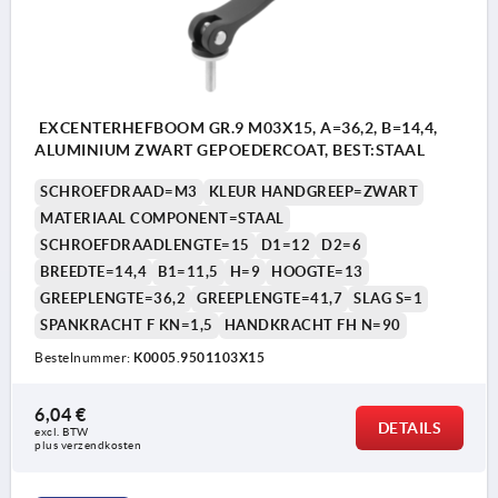
EXCENTERHEFBOOM GR.9 M03X15, A=36,2, B=14,4,
ALUMINIUM ZWART GEPOEDERCOAT, BEST:STAAL
SCHROEFDRAAD=M3
KLEUR HANDGREEP=ZWART
MATERIAAL COMPONENT=STAAL
SCHROEFDRAADLENGTE=15
D1=12
D2=6
BREEDTE=14,4
B1=11,5
H=9
HOOGTE=13
GREEPLENGTE=36,2
GREEPLENGTE=41,7
SLAG S=1
SPANKRACHT F KN=1,5
HANDKRACHT FH N=90
Bestelnummer:
K0005.9501103X15
6,04 €
DETAILS
excl. BTW 
plus verzendkosten