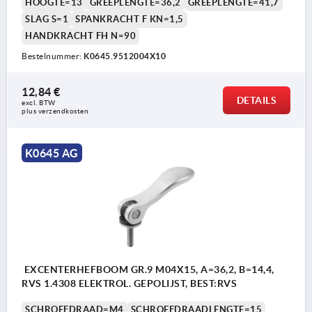
HOOGTE=13
GREEPLENGTE=36,2
GREEPLENGTE=41,7
SLAG S=1
SPANKRACHT F KN=1,5
HANDKRACHT FH N=90
Bestelnummer:
K0645.9512004X10
12,84 €
DETAILS
excl. BTW 
plus verzendkosten
K0645 AG
EXCENTERHEFBOOM GR.9 M04X15, A=36,2, B=14,4,
RVS 1.4308 ELEKTROL. GEPOLIJST, BEST:RVS
SCHROEFDRAAD=M4
SCHROEFDRAADLENGTE=15