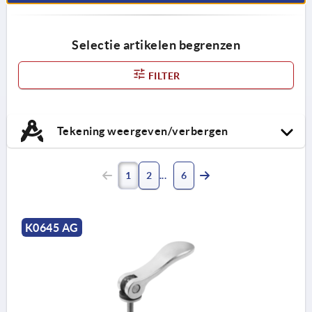
Selectie artikelen begrenzen
FILTER
Tekening weergeven/verbergen
1
2
6
K0645 AG