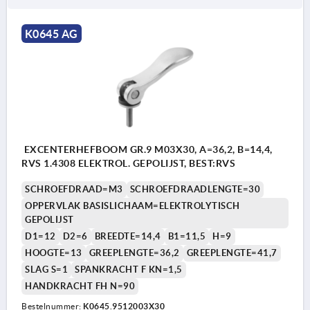
K0645 AG
EXCENTERHEFBOOM GR.9 M03X30, A=36,2, B=14,4,
RVS 1.4308 ELEKTROL. GEPOLIJST, BEST:RVS
SCHROEFDRAAD=M3
SCHROEFDRAADLENGTE=30
OPPERVLAK BASISLICHAAM=ELEKTROLYTISCH
GEPOLIJST
D1=12
D2=6
BREEDTE=14,4
B1=11,5
H=9
HOOGTE=13
GREEPLENGTE=36,2
GREEPLENGTE=41,7
SLAG S=1
SPANKRACHT F KN=1,5
HANDKRACHT FH N=90
Bestelnummer:
K0645.9512003X30