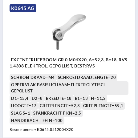
K0645 AG
EXCENTERHEFBOOM GR.0 M04X20, A=52,3, B=18, RVS
1.4308 ELEKTROL. GEPOLIJST, BEST:RVS
SCHROEFDRAAD=M4
SCHROEFDRAADLENGTE=20
OPPERVLAK BASISLICHAAM=ELEKTROLYTISCH
GEPOLIJST
D1=15,4
D2=8
BREEDTE=18
B1=13
H=11,2
HOOGTE=17
GREEPLENGTE=52,3
GREEPLENGTE=59,1
SLAG S=1
SPANKRACHT F KN=2,5
HANDKRACHT FH N=100
Bestelnummer:
K0645.0512004X20