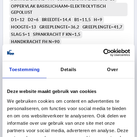
OPPERVLAK BASISLICHAAM=ELEKTROLYTISCH
GEPOLIJST
D1=12
D2=6
BREEDTE=14,4
B1=11,5
H=9
HOOGTE=13
GREEPLENGTE=36,2
GREEPLENGTE=41,7
SLAG S=1
SPANKRACHT F KN=1,5
HANDKRACHT FH N=90
Bestelnummer:
K0645.9512004X15
12,84 €
Toestemming
Details
Over
DETAILS
excl. BTW 
plus verzendkosten
Deze website maakt gebruik van cookies
K0645 AG
We gebruiken cookies om content en advertenties te
personaliseren, om functies voor social media te bieden
en om ons websiteverkeer te analyseren. Ook delen we
informatie over uw gebruik van onze site met onze
partners voor social media, adverteren en analyse. Deze