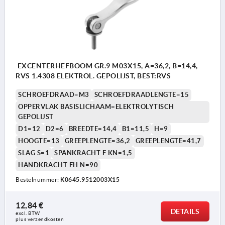
EXCENTERHEFBOOM GR.9 M03X15, A=36,2, B=14,4,
RVS 1.4308 ELEKTROL. GEPOLIJST, BEST:RVS
SCHROEFDRAAD=M3
SCHROEFDRAADLENGTE=15
OPPERVLAK BASISLICHAAM=ELEKTROLYTISCH
GEPOLIJST
D1=12
D2=6
BREEDTE=14,4
B1=11,5
H=9
HOOGTE=13
GREEPLENGTE=36,2
GREEPLENGTE=41,7
SLAG S=1
SPANKRACHT F KN=1,5
HANDKRACHT FH N=90
Bestelnummer:
K0645.9512003X15
12,84 €
DETAILS
excl. BTW 
plus verzendkosten