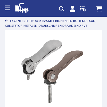
text.skipToContent
text.skipToNavigation
EXCENTERHEFBOOM RVS MET BINNEN- EN BUITENDRAAD,
KUNSTSTOF-METALEN-DRUKSCHIJF EN DRAADEIND RVS