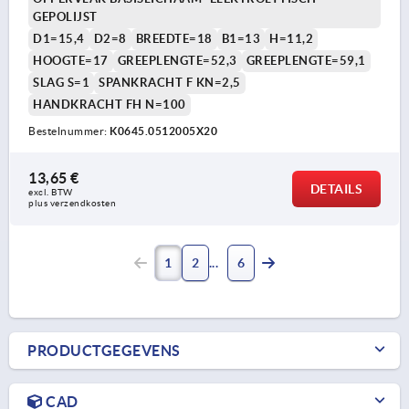
GEPOLIJST
D1=15,4
D2=8
BREEDTE=18
B1=13
H=11,2
HOOGTE=17
GREEPLENGTE=52,3
GREEPLENGTE=59,1
SLAG S=1
SPANKRACHT F KN=2,5
HANDKRACHT FH N=100
Bestelnummer:
K0645.0512005X20
13,65 €
DETAILS
excl. BTW 
plus verzendkosten
1
2
6
PRODUCTGEGEVENS
CAD