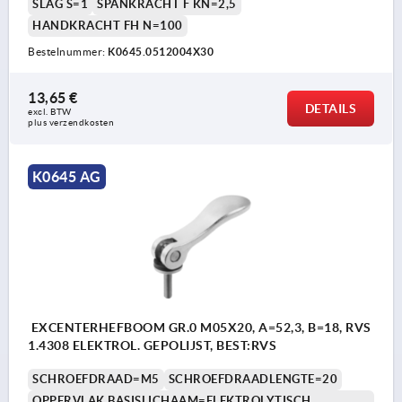
SLAG S=1
SPANKRACHT F KN=2,5
HANDKRACHT FH N=100
Bestelnummer:
K0645.0512004X30
13,65 €
DETAILS
excl. BTW 
plus verzendkosten
K0645 AG
EXCENTERHEFBOOM GR.0 M05X20, A=52,3, B=18, RVS
1.4308 ELEKTROL. GEPOLIJST, BEST:RVS
SCHROEFDRAAD=M5
SCHROEFDRAADLENGTE=20
OPPERVLAK BASISLICHAAM=ELEKTROLYTISCH