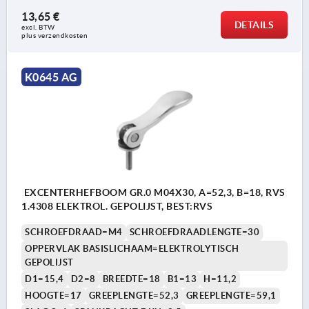
13,65 €
DETAILS
excl. BTW 
plus verzendkosten
K0645 AG
EXCENTERHEFBOOM GR.0 M04X30, A=52,3, B=18, RVS
1.4308 ELEKTROL. GEPOLIJST, BEST:RVS
SCHROEFDRAAD=M4
SCHROEFDRAADLENGTE=30
OPPERVLAK BASISLICHAAM=ELEKTROLYTISCH
GEPOLIJST
D1=15,4
D2=8
BREEDTE=18
B1=13
H=11,2
HOOGTE=17
GREEPLENGTE=52,3
GREEPLENGTE=59,1