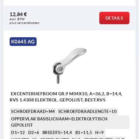
12,84 €
DETAILS
excl. BTW 
plus verzendkosten
K0645 AG
EXCENTERHEFBOOM GR.9 M04X10, A=36,2, B=14,4,
RVS 1.4308 ELEKTROL. GEPOLIJST, BEST:RVS
SCHROEFDRAAD=M4
SCHROEFDRAADLENGTE=10
OPPERVLAK BASISLICHAAM=ELEKTROLYTISCH
GEPOLIJST
D1=12
D2=6
BREEDTE=14,4
B1=11,5
H=9