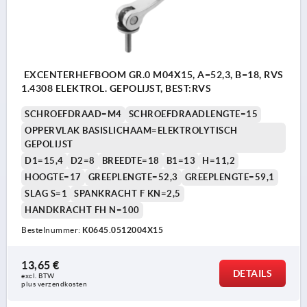
EXCENTERHEFBOOM GR.0 M04X15, A=52,3, B=18, RVS
1.4308 ELEKTROL. GEPOLIJST, BEST:RVS
SCHROEFDRAAD=M4
SCHROEFDRAADLENGTE=15
OPPERVLAK BASISLICHAAM=ELEKTROLYTISCH
GEPOLIJST
D1=15,4
D2=8
BREEDTE=18
B1=13
H=11,2
HOOGTE=17
GREEPLENGTE=52,3
GREEPLENGTE=59,1
SLAG S=1
SPANKRACHT F KN=2,5
HANDKRACHT FH N=100
Bestelnummer:
K0645.0512004X15
13,65 €
DETAILS
excl. BTW 
plus verzendkosten