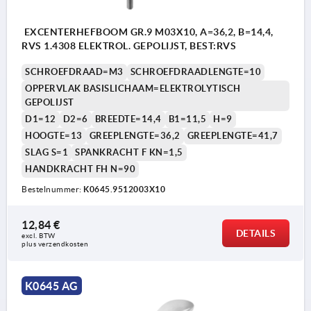
EXCENTERHEFBOOM GR.9 M03X10, A=36,2, B=14,4,
RVS 1.4308 ELEKTROL. GEPOLIJST, BEST:RVS
SCHROEFDRAAD=M3
SCHROEFDRAADLENGTE=10
OPPERVLAK BASISLICHAAM=ELEKTROLYTISCH
GEPOLIJST
D1=12
D2=6
BREEDTE=14,4
B1=11,5
H=9
HOOGTE=13
GREEPLENGTE=36,2
GREEPLENGTE=41,7
SLAG S=1
SPANKRACHT F KN=1,5
HANDKRACHT FH N=90
Bestelnummer:
K0645.9512003X10
12,84 €
DETAILS
excl. BTW 
plus verzendkosten
K0645 AG