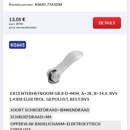
Bestelnummer:
K0645.7541004
13,05 €
DETAILS
excl. BTW 
plus verzendkosten
K0645
EXCENTERHEFBOOM GR.8 D=M04, A=28, B=14,4, RVS
1.4308 ELEKTROL. GEPOLIJST, BEST:RVS
SOORT SCHROEFDRAAD=BINNENDRAAD
SCHROEFDRAAD=M4
OPPERVLAK BASISLICHAAM=ELEKTROLYTISCH
GEPOLIJST