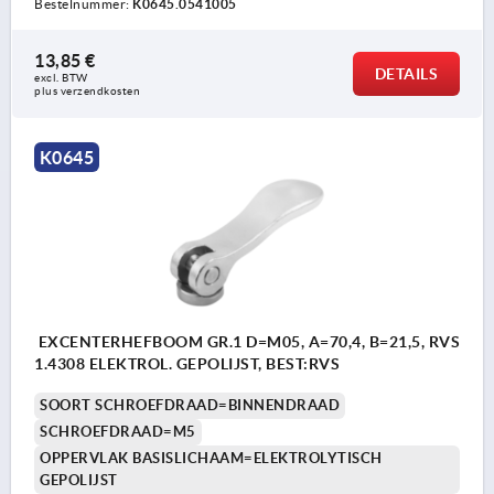
Bestelnummer:
K0645.0541005
13,85 €
DETAILS
excl. BTW 
plus verzendkosten
K0645
EXCENTERHEFBOOM GR.1 D=M05, A=70,4, B=21,5, RVS
1.4308 ELEKTROL. GEPOLIJST, BEST:RVS
SOORT SCHROEFDRAAD=BINNENDRAAD
SCHROEFDRAAD=M5
OPPERVLAK BASISLICHAAM=ELEKTROLYTISCH
GEPOLIJST