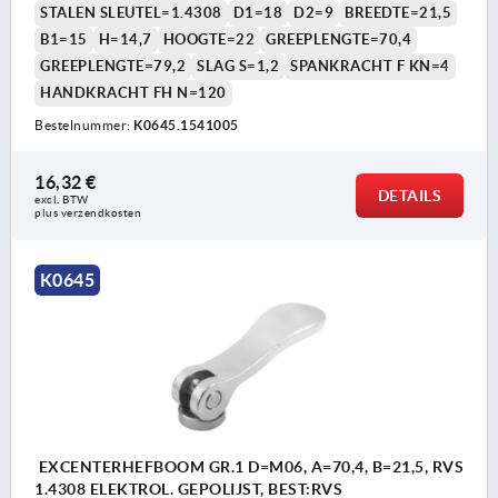
STALEN SLEUTEL=1.4308
D1=18
D2=9
BREEDTE=21,5
B1=15
H=14,7
HOOGTE=22
GREEPLENGTE=70,4
GREEPLENGTE=79,2
SLAG S=1,2
SPANKRACHT F KN=4
HANDKRACHT FH N=120
Bestelnummer:
K0645.1541005
16,32 €
DETAILS
excl. BTW 
plus verzendkosten
K0645
EXCENTERHEFBOOM GR.1 D=M06, A=70,4, B=21,5, RVS
1.4308 ELEKTROL. GEPOLIJST, BEST:RVS