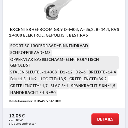
EXCENTERHEFBOOM GR.9 D=M03, A=36,2, B=14,4, RVS
1.4308 ELEKTROL. GEPOLIJST, BEST:RVS
SOORT SCHROEFDRAAD=BINNENDRAAD
SCHROEFDRAAD=M3
OPPERVLAK BASISLICHAAM=ELEKTROLYTISCH
GEPOLIJST
STALEN SLEUTEL=1.4308
D1=12
D2=6
BREEDTE=14,4
B1=11,5
H=9
HOOGTE=13,5
GREEPLENGTE=36,2
GREEPLENGTE=41,7
SLAG S=1
SPANKRACHT F KN=1,5
HANDKRACHT FH N=90
Bestelnummer:
K0645.9541003
13,05 €
DETAILS
excl. BTW 
plus verzendkosten