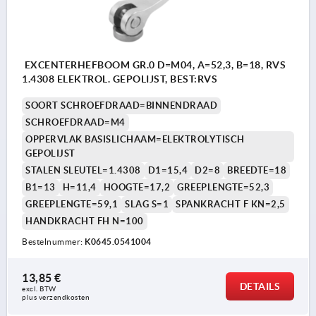
EXCENTERHEFBOOM GR.0 D=M04, A=52,3, B=18, RVS
1.4308 ELEKTROL. GEPOLIJST, BEST:RVS
SOORT SCHROEFDRAAD=BINNENDRAAD
SCHROEFDRAAD=M4
OPPERVLAK BASISLICHAAM=ELEKTROLYTISCH
GEPOLIJST
STALEN SLEUTEL=1.4308
D1=15,4
D2=8
BREEDTE=18
B1=13
H=11,4
HOOGTE=17,2
GREEPLENGTE=52,3
GREEPLENGTE=59,1
SLAG S=1
SPANKRACHT F KN=2,5
HANDKRACHT FH N=100
Bestelnummer:
K0645.0541004
13,85 €
DETAILS
excl. BTW 
plus verzendkosten