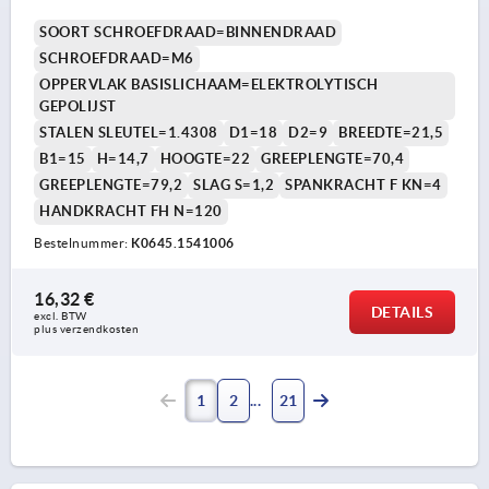
SOORT SCHROEFDRAAD=BINNENDRAAD
SCHROEFDRAAD=M6
OPPERVLAK BASISLICHAAM=ELEKTROLYTISCH
GEPOLIJST
STALEN SLEUTEL=1.4308
D1=18
D2=9
BREEDTE=21,5
B1=15
H=14,7
HOOGTE=22
GREEPLENGTE=70,4
GREEPLENGTE=79,2
SLAG S=1,2
SPANKRACHT F KN=4
HANDKRACHT FH N=120
Bestelnummer:
K0645.1541006
16,32 €
DETAILS
excl. BTW 
plus verzendkosten
1
2
21