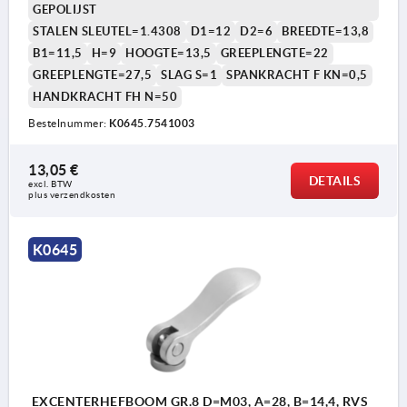
GEPOLIJST
STALEN SLEUTEL=1.4308
D1=12
D2=6
BREEDTE=13,8
B1=11,5
H=9
HOOGTE=13,5
GREEPLENGTE=22
GREEPLENGTE=27,5
SLAG S=1
SPANKRACHT F KN=0,5
HANDKRACHT FH N=50
Bestelnummer:
K0645.7541003
13,05 €
DETAILS
excl. BTW 
plus verzendkosten
K0645
EXCENTERHEFBOOM GR.8 D=M03, A=28, B=14,4, RVS