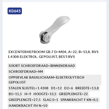
K0645
EXCENTERHEFBOOM GR.7 D=M04, A=22, B=13,8, RVS
1.4308 ELEKTROL. GEPOLIJST, BEST:RVS
SOORT SCHROEFDRAAD=BINNENDRAAD
SCHROEFDRAAD=M4
OPPERVLAK BASISLICHAAM=ELEKTROLYTISCH
GEPOLIJST
STALEN SLEUTEL=1.4308
D1=12
D2=6
BREEDTE=13,8
B1=11,5
H=9
HOOGTE=13,5
GREEPLENGTE=22
GREEPLENGTE=27,5
SLAG S=1
SPANKRACHT F KN=0,5
HANDKRACHT FH N=50