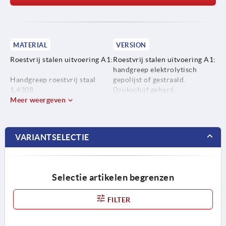
MATERIAL
VERSION
Roestvrij stalen uitvoering A1:
Roestvrij stalen uitvoering A1:
handgreep elektrolytisch
Handgreep roestvrij staal
gepolijst of gestraald.
1.4308.
Drukschijf gehard.
Meer weergeven
Pen en draadeind blank.
Drukschijf roestvrij staal
1.4034.
Roestvrij stalen uitvoering A4:
handgreep elektrolytisch
VARIANTSELECTIE
Pen en draadeind roestvrij
gepolijst of gestraald.
staal 1.4305.
Drukschijf chemisch
vernikkeld.
Pen en draadeind blank.
Selectie artikelen begrenzen
Roestvrij stalen uitvoering A4:
FILTER
Handgreep, drukschijf, pen en
draadeind roestvrij staal