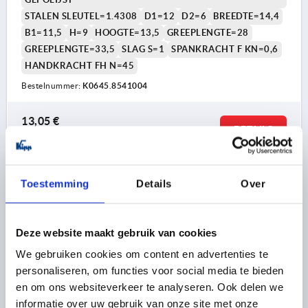
STALEN SLEUTEL=1.4308
D1=12
D2=6
BREEDTE=14,4
B1=11,5
H=9
HOOGTE=13,5
GREEPLENGTE=28
GREEPLENGTE=33,5
SLAG S=1
SPANKRACHT F KN=0,6
HANDKRACHT FH N=45
Bestelnummer:
K0645.8541004
13,05 €
DETAILS
excl. BTW 
plus verzendkosten
K0645
Toestemming
Details
Over
Deze website maakt gebruik van cookies
We gebruiken cookies om content en advertenties te
personaliseren, om functies voor social media te bieden
en om ons websiteverkeer te analyseren. Ook delen we
EXCENTERHEFBOOM GR.9 D=M04, A=36,2, B=14,4, RVS
informatie over uw gebruik van onze site met onze