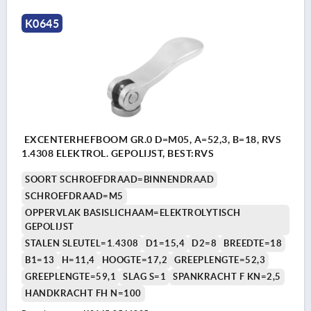
K0645
EXCENTERHEFBOOM GR.0 D=M05, A=52,3, B=18, RVS
1.4308 ELEKTROL. GEPOLIJST, BEST:RVS
SOORT SCHROEFDRAAD=BINNENDRAAD
SCHROEFDRAAD=M5
OPPERVLAK BASISLICHAAM=ELEKTROLYTISCH
GEPOLIJST
STALEN SLEUTEL=1.4308
D1=15,4
D2=8
BREEDTE=18
B1=13
H=11,4
HOOGTE=17,2
GREEPLENGTE=52,3
GREEPLENGTE=59,1
SLAG S=1
SPANKRACHT F KN=2,5
HANDKRACHT FH N=100