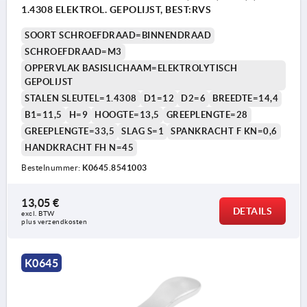
1.4308 ELEKTROL. GEPOLIJST, BEST:RVS
SOORT SCHROEFDRAAD=BINNENDRAAD
SCHROEFDRAAD=M3
OPPERVLAK BASISLICHAAM=ELEKTROLYTISCH
GEPOLIJST
STALEN SLEUTEL=1.4308
D1=12
D2=6
BREEDTE=14,4
B1=11,5
H=9
HOOGTE=13,5
GREEPLENGTE=28
GREEPLENGTE=33,5
SLAG S=1
SPANKRACHT F KN=0,6
HANDKRACHT FH N=45
Bestelnummer:
K0645.8541003
13,05 €
DETAILS
excl. BTW 
plus verzendkosten
K0645