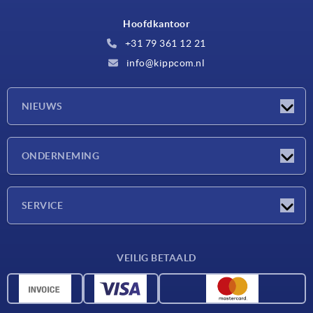
Hoofdkantoor
+31 79 361 12 21
info@kippcom.nl
NIEUWS
Nieuwtjes
ONDERNEMING
Beurzen
Onderneming
SERVICE
Leveringsvoorwaarden
VEILIG BETAALD
Materiaaloverzicht
CAD-gegevens
Contact