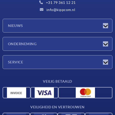
+31 79 361 12 21
info@kippcom.nl
NIEUWS
Nieuwtjes
ONDERNEMING
Beurzen
Onderneming
SERVICE
Leveringsvoorwaarden
VEILIG BETAALD
Materiaaloverzicht
CAD-gegevens
Contact
VEILIGHEID EN VERTROUWEN