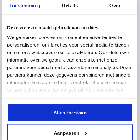
Toestemming
Details
Over
SCHROEFDRAAD=M8
KLEUR BASISLICHAAM=LEISTEENGRIJS RAL 7015
GROOTTE=2
D=13,5
D1=18
D2=19,5
H=28,5
H1=6,5
Deze website maakt gebruik van cookies
H2=17,5
GREEPHOOGTE=41,5
H4=45,5
A=65
We gebruiken cookies om content en advertenties te
GREEPLENGTE=75
B=9,5
AANTAL TANDEN =20
personaliseren, om functies voor social media te bieden
SCHROEFDRAADLENGTE=20
en om ons websiteverkeer te analyseren. Ook delen we
Bestelnummer:
K0270.12208144X20
informatie over uw gebruik van onze site met onze
partners voor social media, adverteren en analyse. Deze
10,35 €
partners kunnen deze gegevens combineren met andere
DETAILS
excl. BTW 
informatie die u aan ze heeft verstrekt of die ze hebben
plus verzendkosten
verzameld op basis van uw gebruik van hun services.
K0270
Alles toestaan
Aanpassen