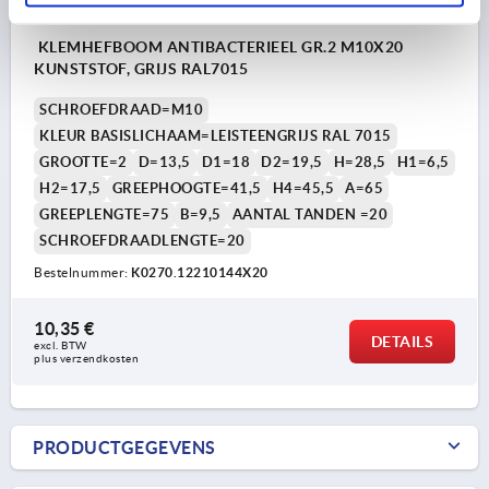
KLEMHEFBOOM ANTIBACTERIEEL GR.2 M10X20
KUNSTSTOF, GRIJS RAL7015
SCHROEFDRAAD=M10
KLEUR BASISLICHAAM=LEISTEENGRIJS RAL 7015
GROOTTE=2
D=13,5
D1=18
D2=19,5
H=28,5
H1=6,5
H2=17,5
GREEPHOOGTE=41,5
H4=45,5
A=65
GREEPLENGTE=75
B=9,5
AANTAL TANDEN =20
SCHROEFDRAADLENGTE=20
Bestelnummer:
K0270.12210144X20
10,35 €
DETAILS
excl. BTW 
plus verzendkosten
PRODUCTGEGEVENS