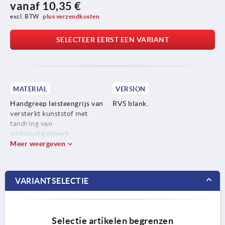
vanaf
10,35 €
excl. BTW 
plus verzendkosten
SELECTEER EERST EEN VARIANT
MATERIAL
VERSION
Handgreep leisteengrijs van
RVS blank.
versterkt kunststof met
tandring van
zinkspuitgietwerk.
Meer weergeven
Stalen delen roestvast staal
1.4305.
VARIANTSELECTIE
Selectie artikelen begrenzen