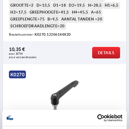
GROOTTE=2
D=13,5
D1=18
D2=19,5
H=28,5
H1=6,5
H2=17,5
GREEPHOOGTE=41,5
H4=45,5
A=65
GREEPLENGTE=75
B=9,5
AANTAL TANDEN =20
SCHROEFDRAADLENGTE=20
Bestelnummer:
K0270.12206144X20
10,35 €
DETAILS
excl. BTW 
plus verzendkosten
K0270
KLEMHEFBOOM ANTIBACTERIEEL GR.2 M08X20
KUNSTSTOF, GRIJS RAL7015