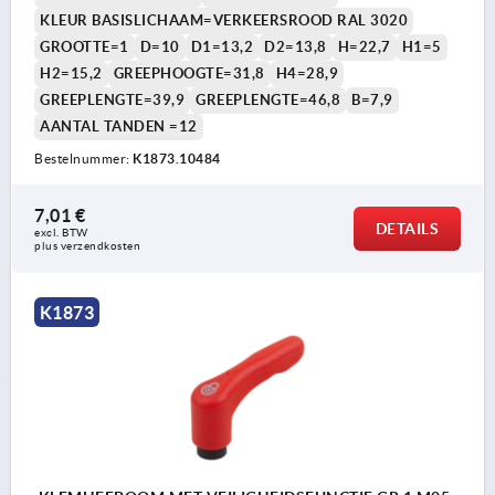
KLEUR BASISLICHAAM=VERKEERSROOD RAL 3020
GROOTTE=1
D=10
D1=13,2
D2=13,8
H=22,7
H1=5
H2=15,2
GREEPHOOGTE=31,8
H4=28,9
GREEPLENGTE=39,9
GREEPLENGTE=46,8
B=7,9
AANTAL TANDEN =12
Bestelnummer:
K1873.10484
7,01 €
DETAILS
excl. BTW 
plus verzendkosten
K1873