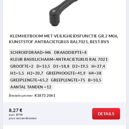
KLEMHEFBOOM MET VEILIGHEIDSFUNCTIE GR.2 M06,
KUNSTSTOF ANTRACIETGRIJS RAL7021, BEST:RVS
SCHROEFDRAAD=M6
DRAADDIEPTE=8
KLEUR BASISLICHAAM=ANTRACIETGRIJS RAL 7021
GROOTTE=2
D=13,5
D1=18,8
D2=19,5
H=27,4
H1=5,5
H2=20,7
GREEPHOOGTE=41,9
H4=38
GREEPLENGTE=65,2
GREEPLENGTE=75
B=10,5
AANTAL TANDEN =12
Bestelnummer:
K1873.2061
8,27 €
DETAILS
excl. BTW 
plus verzendkosten