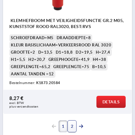
KLEMHEFBOOM MET VEILIGHEIDSFUNCTIE GR.2 M05,
KUNSTSTOF ROOD RAL3020, BEST:RVS
SCHROEFDRAAD=M5
DRAADDIEPTE=8
KLEUR BASISLICHAAM=VERKEERSROOD RAL 3020
GROOTTE=2
D=13,5
D1=18,8
D2=19,5
H=27,4
H1=5,5
H2=20,7
GREEPHOOGTE=41,9
H4=38
GREEPLENGTE=65,2
GREEPLENGTE=75
B=10,5
AANTAL TANDEN =12
Bestelnummer:
K1873.20584
8,27 €
DETAILS
excl. BTW 
plus verzendkosten
1
2