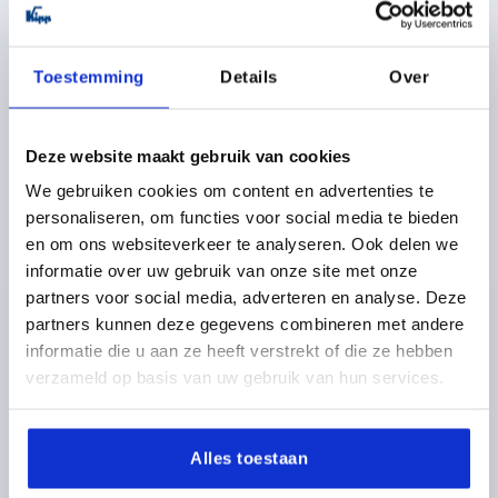
DETAILS
excl. BTW 
plus verzendkosten
Toestemming
Details
Over
K1873
Deze website maakt gebruik van cookies
We gebruiken cookies om content en advertenties te
personaliseren, om functies voor social media te bieden
en om ons websiteverkeer te analyseren. Ook delen we
informatie over uw gebruik van onze site met onze
KLEMHEFBOOM MET VEILIGHEIDSFUNCTIE GR.3 M08,
partners voor social media, adverteren en analyse. Deze
KUNSTSTOF ANTRACIETGRIJS RAL7021, BEST:RVS
partners kunnen deze gegevens combineren met andere
SCHROEFDRAAD=M8
DRAADDIEPTE=12
informatie die u aan ze heeft verstrekt of die ze hebben
KLEUR BASISLICHAAM=ANTRACIETGRIJS RAL 7021
verzameld op basis van uw gebruik van hun services.
GROOTTE=3
D=17
D1=21,2
D2=22,2
H=40
H1=10
H2=31,4
GREEPHOOGTE=58,1
H4=53,3
GREEPLENGTE=80,3
GREEPLENGTE=91,3
B=11,7
Alles toestaan
AANTAL TANDEN =12