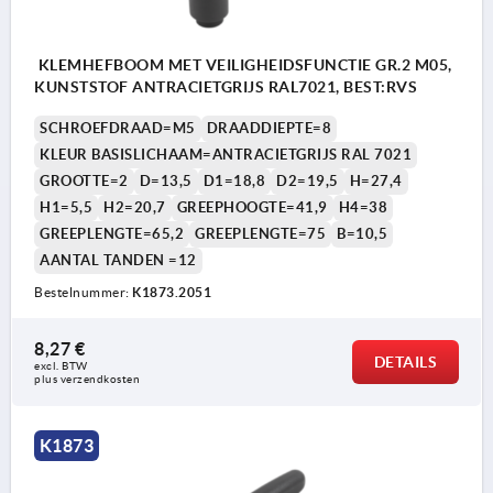
KLEMHEFBOOM MET VEILIGHEIDSFUNCTIE GR.2 M05,
KUNSTSTOF ANTRACIETGRIJS RAL7021, BEST:RVS
SCHROEFDRAAD=M5
DRAADDIEPTE=8
KLEUR BASISLICHAAM=ANTRACIETGRIJS RAL 7021
GROOTTE=2
D=13,5
D1=18,8
D2=19,5
H=27,4
H1=5,5
H2=20,7
GREEPHOOGTE=41,9
H4=38
GREEPLENGTE=65,2
GREEPLENGTE=75
B=10,5
AANTAL TANDEN =12
Bestelnummer:
K1873.2051
8,27 €
DETAILS
excl. BTW 
plus verzendkosten
K1873