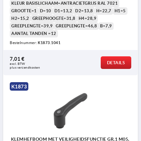
KLEUR BASISLICHAAM=ANTRACIETGRIJS RAL 7021
GROOTTE=1
D=10
D1=13,2
D2=13,8
H=22,7
H1=5
H2=15,2
GREEPHOOGTE=31,8
H4=28,9
GREEPLENGTE=39,9
GREEPLENGTE=46,8
B=7,9
AANTAL TANDEN =12
Bestelnummer:
K1873.1041
7,01 €
DETAILS
excl. BTW 
plus verzendkosten
K1873
KLEMHEFBOOM MET VEILIGHEIDSFUNCTIE GR.1 M05,