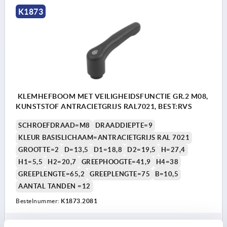
K1873
KLEMHEFBOOM MET VEILIGHEIDSFUNCTIE GR.2 M08,
KUNSTSTOF ANTRACIETGRIJS RAL7021, BEST:RVS
SCHROEFDRAAD=M8
DRAADDIEPTE=9
KLEUR BASISLICHAAM=ANTRACIETGRIJS RAL 7021
GROOTTE=2
D=13,5
D1=18,8
D2=19,5
H=27,4
H1=5,5
H2=20,7
GREEPHOOGTE=41,9
H4=38
GREEPLENGTE=65,2
GREEPLENGTE=75
B=10,5
AANTAL TANDEN =12
Bestelnummer:
K1873.2081
8,27 €