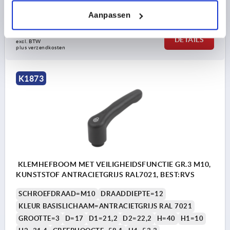
Bestelnummer:
K1873.3081
Aanpassen
10,22 €
DETAILS
excl. BTW 
plus verzendkosten
K1873
KLEMHEFBOOM MET VEILIGHEIDSFUNCTIE GR.3 M10,
KUNSTSTOF ANTRACIETGRIJS RAL7021, BEST:RVS
SCHROEFDRAAD=M10
DRAADDIEPTE=12
KLEUR BASISLICHAAM=ANTRACIETGRIJS RAL 7021
GROOTTE=3
D=17
D1=21,2
D2=22,2
H=40
H1=10