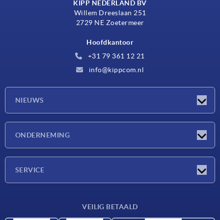
KIPP NEDERLAND BV
Willem Dreeslaan 251
2729 NE Zoetermeer
Hoofdkantoor
+31 79 361 12 21
info@kippcom.nl
NIEUWS
Nieuwtjes
ONDERNEMING
Beurzen
Onderneming
SERVICE
Leveringsvoorwaarden
VEILIG BETAALD
Materiaaloverzicht