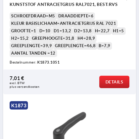
KUNSTSTOF ANTRACIETGRIJS RAL7021, BEST:RVS
SCHROEFDRAAD=M5
DRAADDIEPTE=6
KLEUR BASISLICHAAM=ANTRACIETGRIJS RAL 7021
GROOTTE=1
D=10
D1=13,2
D2=13,8
H=22,7
H1=5
H2=15,2
GREEPHOOGTE=31,8
H4=28,9
GREEPLENGTE=39,9
GREEPLENGTE=46,8
B=7,9
AANTAL TANDEN =12
Bestelnummer:
K1873.1051
7,01 €
DETAILS
excl. BTW 
plus verzendkosten
K1873