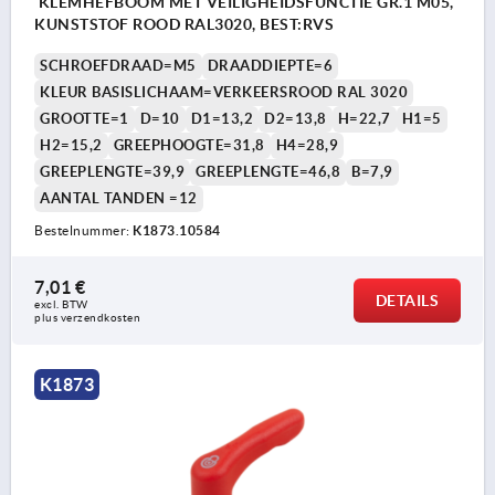
KLEMHEFBOOM MET VEILIGHEIDSFUNCTIE GR.1 M05,
KUNSTSTOF ROOD RAL3020, BEST:RVS
SCHROEFDRAAD=M5
DRAADDIEPTE=6
KLEUR BASISLICHAAM=VERKEERSROOD RAL 3020
GROOTTE=1
D=10
D1=13,2
D2=13,8
H=22,7
H1=5
H2=15,2
GREEPHOOGTE=31,8
H4=28,9
GREEPLENGTE=39,9
GREEPLENGTE=46,8
B=7,9
AANTAL TANDEN =12
Bestelnummer:
K1873.10584
7,01 €
DETAILS
excl. BTW 
plus verzendkosten
K1873