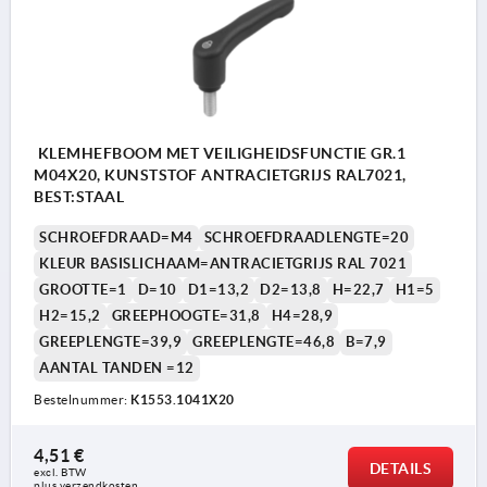
KLEMHEFBOOM MET VEILIGHEIDSFUNCTIE GR.1
M04X20, KUNSTSTOF ANTRACIETGRIJS RAL7021,
BEST:STAAL
SCHROEFDRAAD=M4
SCHROEFDRAADLENGTE=20
KLEUR BASISLICHAAM=ANTRACIETGRIJS RAL 7021
GROOTTE=1
D=10
D1=13,2
D2=13,8
H=22,7
H1=5
H2=15,2
GREEPHOOGTE=31,8
H4=28,9
GREEPLENGTE=39,9
GREEPLENGTE=46,8
B=7,9
AANTAL TANDEN =12
Bestelnummer:
K1553.1041X20
4,51 €
DETAILS
excl. BTW 
plus verzendkosten