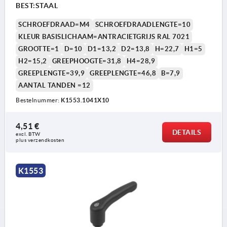
BEST:STAAL
SCHROEFDRAAD=M4
SCHROEFDRAADLENGTE=10
KLEUR BASISLICHAAM=ANTRACIETGRIJS RAL 7021
GROOTTE=1
D=10
D1=13,2
D2=13,8
H=22,7
H1=5
H2=15,2
GREEPHOOGTE=31,8
H4=28,9
GREEPLENGTE=39,9
GREEPLENGTE=46,8
B=7,9
AANTAL TANDEN =12
Bestelnummer:
K1553.1041X10
1) Conische afschuining DIN EN ISO 4753
4,51 €
DETAILS
excl. BTW 
plus verzendkosten
K1553