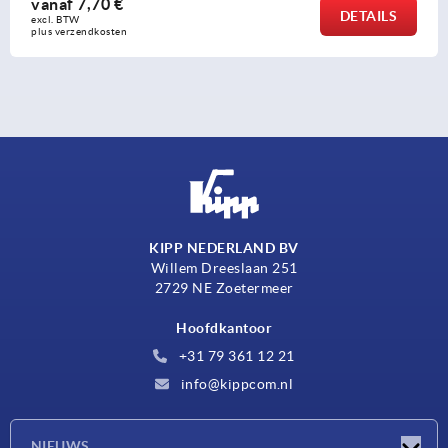
vanaf
7,70 €
DETAILS
excl. BTW 
plus verzendkosten
KIPP NEDERLAND BV
Willem Dreeslaan 251
2729 NE Zoetermeer
Hoofdkantoor
+31 79 361 12 21
info@kippcom.nl
NIEUWS