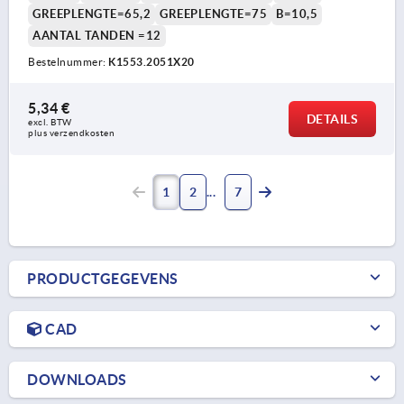
GREEPLENGTE=65,2
GREEPLENGTE=75
B=10,5
AANTAL TANDEN =12
Bestelnummer:
K1553.2051X20
5,34 €
DETAILS
excl. BTW 
plus verzendkosten
1
2
7
PRODUCTGEGEVENS
CAD
DOWNLOADS