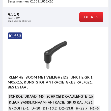
Bestelnummer:
K1553.1051X10
4,51 €
DETAILS
excl. BTW 
plus verzendkosten
K1553
KLEMHEFBOOM MET VEILIGHEIDSFUNCTIE GR.1
M05X15, KUNSTSTOF ANTRACIETGRIJS RAL7021,
BEST:STAAL
SCHROEFDRAAD=M5
SCHROEFDRAADLENGTE=15
KLEUR BASISLICHAAM=ANTRACIETGRIJS RAL 7021
GROOTTE=1
D=10
D1=13,2
D2=13,8
H=22,7
H1=5