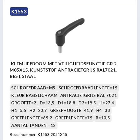
K1553
KLEMHEFBOOM MET VEILIGHEIDSFUNCTIE GR.2
M05X15, KUNSTSTOF ANTRACIETGRIJS RAL7021,
BEST:STAAL
SCHROEFDRAAD=M5
SCHROEFDRAADLENGTE=15
KLEUR BASISLICHAAM=ANTRACIETGRIJS RAL 7021
GROOTTE=2
D=13,5
D1=18,8
D2=19,5
H=27,4
H1=5,5
H2=20,7
GREEPHOOGTE=41,9
H4=38
GREEPLENGTE=65,2
GREEPLENGTE=75
B=10,5
AANTAL TANDEN =12
Bestelnummer:
K1553.2051X15