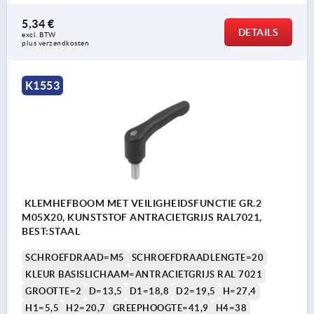
5,34 €
DETAILS
excl. BTW 
plus verzendkosten
K1553
KLEMHEFBOOM MET VEILIGHEIDSFUNCTIE GR.2
M05X20, KUNSTSTOF ANTRACIETGRIJS RAL7021,
BEST:STAAL
SCHROEFDRAAD=M5
SCHROEFDRAADLENGTE=20
KLEUR BASISLICHAAM=ANTRACIETGRIJS RAL 7021
GROOTTE=2
D=13,5
D1=18,8
D2=19,5
H=27,4
H1=5,5
H2=20,7
GREEPHOOGTE=41,9
H4=38