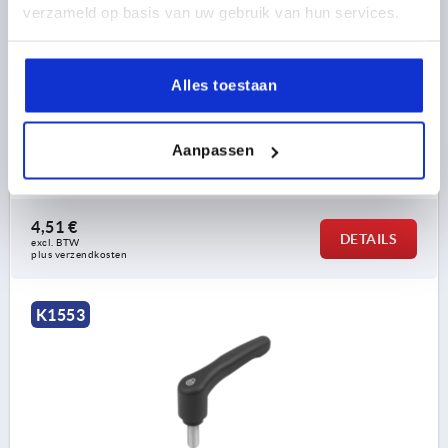
verzameld op basis van uw gebruik van hun services.
SCHROEFDRAAD=M5
SCHROEFDRAADLENGTE=20
KLEUR BASISLICHAAM=ANTRACIETGRIJS RAL 7021
GROOTTE=1
D=10
D1=13,2
D2=13,8
H=22,7
H1=5
Alles toestaan
H2=15,2
GREEPHOOGTE=31,8
H4=28,9
GREEPLENGTE=39,9
GREEPLENGTE=46,8
B=7,9
AANTAL TANDEN =12
Aanpassen
Bestelnummer:
K1553.1051X20
4,51 €
DETAILS
excl. BTW 
plus verzendkosten
K1553