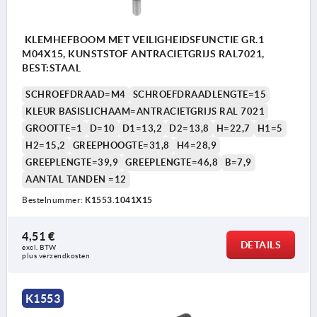
KLEMHEFBOOM MET VEILIGHEIDSFUNCTIE GR.1
M04X15, KUNSTSTOF ANTRACIETGRIJS RAL7021,
BEST:STAAL
SCHROEFDRAAD=M4
SCHROEFDRAADLENGTE=15
KLEUR BASISLICHAAM=ANTRACIETGRIJS RAL 7021
GROOTTE=1
D=10
D1=13,2
D2=13,8
H=22,7
H1=5
H2=15,2
GREEPHOOGTE=31,8
H4=28,9
GREEPLENGTE=39,9
GREEPLENGTE=46,8
B=7,9
AANTAL TANDEN =12
Bestelnummer:
K1553.1041X15
4,51 €
DETAILS
excl. BTW 
plus verzendkosten
K1553