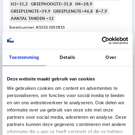
H2=15,2
GREEPHOOGTE=31,8
H4=28,9
GREEPLENGTE=39,9
GREEPLENGTE=46,8
B=7,9
AANTAL TANDEN =12
Bestelnummer:
K1553.1051X15
4,51 €
DETAILS
excl. BTW 
plus verzendkosten
Toestemming
Details
Over
K1553
Deze website maakt gebruik van cookies
We gebruiken cookies om content en advertenties te
personaliseren, om functies voor social media te bieden
en om ons websiteverkeer te analyseren. Ook delen we
informatie over uw gebruik van onze site met onze
partners voor social media, adverteren en analyse. Deze
KLEMHEFBOOM MET VEILIGHEIDSFUNCTIE GR.1
partners kunnen deze gegevens combineren met andere
M05X20, KUNSTSTOF ANTRACIETGRIJS RAL7021,
informatie die u aan ze heeft verstrekt of die ze hebben
BEST:STAAL