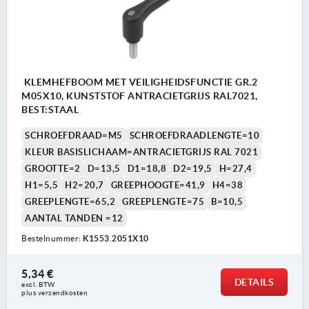
KLEMHEFBOOM MET VEILIGHEIDSFUNCTIE GR.2
M05X10, KUNSTSTOF ANTRACIETGRIJS RAL7021,
BEST:STAAL
SCHROEFDRAAD=M5
SCHROEFDRAADLENGTE=10
KLEUR BASISLICHAAM=ANTRACIETGRIJS RAL 7021
GROOTTE=2
D=13,5
D1=18,8
D2=19,5
H=27,4
H1=5,5
H2=20,7
GREEPHOOGTE=41,9
H4=38
GREEPLENGTE=65,2
GREEPLENGTE=75
B=10,5
AANTAL TANDEN =12
Bestelnummer:
K1553.2051X10
5,34 €
DETAILS
excl. BTW 
plus verzendkosten