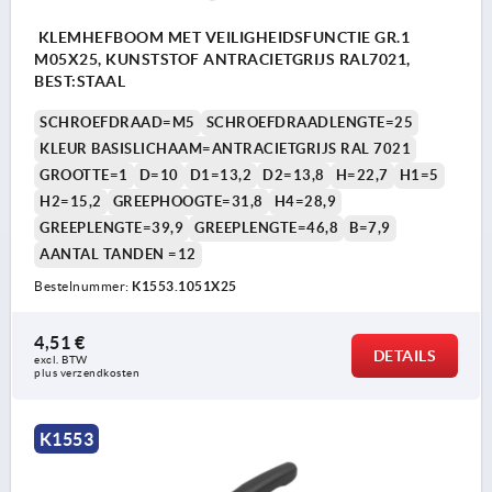
KLEMHEFBOOM MET VEILIGHEIDSFUNCTIE GR.1
M05X25, KUNSTSTOF ANTRACIETGRIJS RAL7021,
BEST:STAAL
SCHROEFDRAAD=M5
SCHROEFDRAADLENGTE=25
KLEUR BASISLICHAAM=ANTRACIETGRIJS RAL 7021
GROOTTE=1
D=10
D1=13,2
D2=13,8
H=22,7
H1=5
H2=15,2
GREEPHOOGTE=31,8
H4=28,9
GREEPLENGTE=39,9
GREEPLENGTE=46,8
B=7,9
AANTAL TANDEN =12
Bestelnummer:
K1553.1051X25
4,51 €
DETAILS
excl. BTW 
plus verzendkosten
K1553