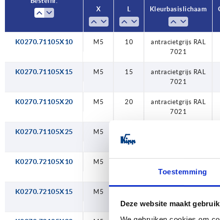
Bestelnr.
Bestelnr.
X
X
L
L
Kleur basislichaam
Kleur basislichaam
M16
40
50
K0270.71105X10
M5
M5
M5
M5
M5
M5
M5
M5
M5
M5
M5
M5
M6
M6
M6
M6
M6
M6
M6
M6
M6
M6
M6
M6
M6
M6
M6
M6
M6
M6
M6
M6
M6
M6
M6
M6
M6
M6
M6
M6
M6
M6
M6
M6
M6
M6
M6
M6
M6
M6
M5
10
15
20
25
10
15
20
25
10
15
20
25
10
15
20
25
30
40
50
10
15
20
25
30
40
50
10
15
20
25
30
40
50
15
20
25
30
40
50
60
15
20
25
30
40
50
60
15
20
25
10
antracietgrijs RAL
antracietgrijs RAL
antracietgrijs RAL
antracietgrijs RAL
verkeersrood RAL
verkeersrood RAL
verkeersrood RAL
verkeersrood RAL
antracietgrijs RAL
antracietgrijs RAL
antracietgrijs RAL
antracietgrijs RAL
antracietgrijs RAL
antracietgrijs RAL
antracietgrijs RAL
verkeersrood RAL
verkeersrood RAL
verkeersrood RAL
verkeersrood RAL
verkeersrood RAL
verkeersrood RAL
verkeersrood RAL
antracietgrijs RAL
antracietgrijs RAL
antracietgrijs RAL
antracietgrijs RAL
antracietgrijs RAL
antracietgrijs RAL
antracietgrijs RAL
verkeersrood RAL
verkeersrood RAL
verkeersrood RAL
antracietgrijs RAL
reinoranje RAL
reinoranje RAL
reinoranje RAL
reinoranje RAL
reinoranje RAL
reinoranje RAL
reinoranje RAL
reinoranje RAL
reinoranje RAL
reinoranje RAL
reinoranje RAL
reinoranje RAL
reinoranje RAL
reinoranje RAL
reinoranje RAL
reinoranje RAL
reinoranje RAL
reinoranje RAL
60
7021
7021
7021
7021
2004
2004
2004
2004
3020
3020
3020
3020
7021
7021
7021
7021
7021
7021
7021
2004
2004
2004
2004
2004
2004
2004
3020
3020
3020
3020
3020
3020
3020
7021
7021
7021
7021
7021
7021
7021
2004
2004
2004
2004
2004
2004
2004
3020
3020
3020
7021
K0270.71105X15
M5
15
antracietgrijs RAL
7021
K0270.71105X20
M5
20
antracietgrijs RAL
7021
K0270.71105X25
M5
25
antracietgrijs RAL
7021
K0270.72105X10
M5
10
reinoranje RAL
Toestemming
2004
K0270.72105X15
M5
15
reinoranje RAL
2004
Deze website maakt gebruik
We gebruiken cookies om cont