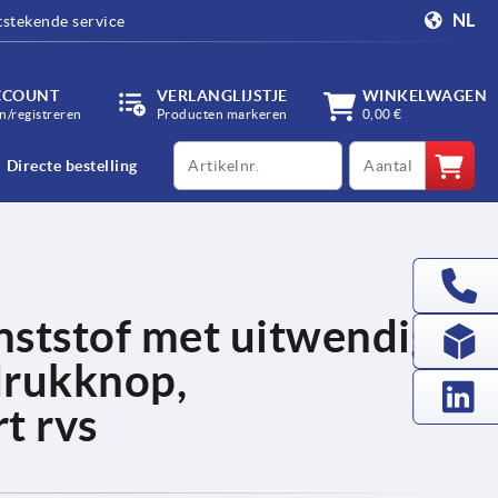
NL
tstekende service
CCOUNT
VERLANGLIJSTJE
WINKELWAGEN
/registreren
Producten markeren
0,00 €
productCode
qty
Directe bestelling
ststof met uitwendige
drukknop,
t rvs