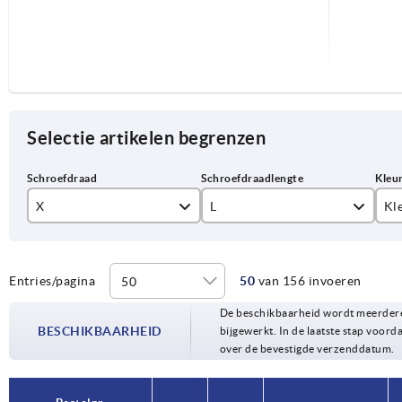
Selectie artikelen begrenzen
X
L
Kl
M5
10
an
M6
15
re
Entries/pagina
50
van 156 invoeren
De beschikbaarheid wordt meerdere
M8
20
ve
BESCHIKBAARHEID
bijgewerkt. In de laatste stap voorda
over de bevestigde verzenddatum.
M10
25
M12
30