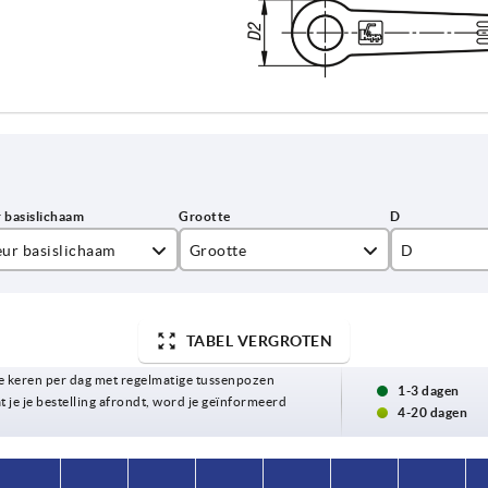
eur basislichaam
Grootte
D
tracietgrijs RAL 7021
1
10
inoranje RAL 2004
2
13,5
TABEL VERGROTEN
 keren per dag met regelmatige tussenpozen
rkeersrood RAL 3020
3
16
1-3 dagen
t je je bestelling afrondt, word je geïnformeerd
4-20 dagen
4
19
5
23