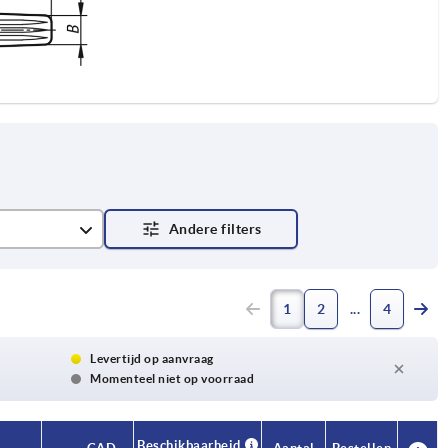
1
2
4
Levertijd op aanvraag
Momenteel niet op voorraad
Beschikbaarheid
Beschikbaarheid