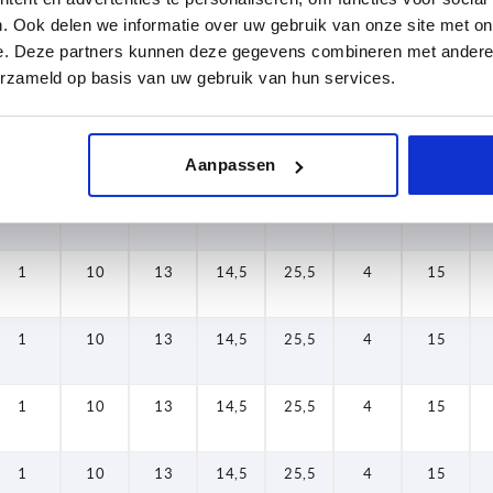
1
10
13
14,5
25,5
4
15
. Ook delen we informatie over uw gebruik van onze site met on
e. Deze partners kunnen deze gegevens combineren met andere i
1
10
13
14,5
25,5
4
15
erzameld op basis van uw gebruik van hun services.
1
10
13
14,5
25,5
4
15
Aanpassen
1
10
13
14,5
25,5
4
15
1
10
13
14,5
25,5
4
15
1
10
13
14,5
25,5
4
15
1
10
13
14,5
25,5
4
15
1
10
13
14,5
25,5
4
15