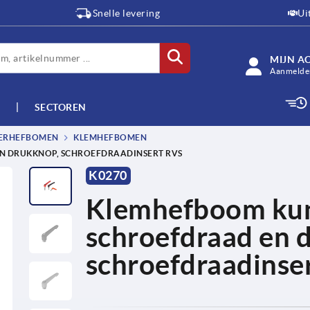
Snelle levering
Ui
MIJN A
Aanmelden
SECTOREN
TERHEFBOMEN
KLEMHEFBOMEN
N DRUKKNOP, SCHROEFDRAADINSERT RVS
K0270
Klemhefboom kun
schroefdraad en 
schroefdraadinser