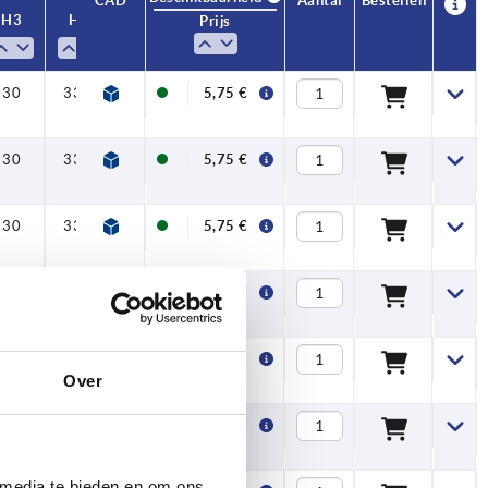
CAD
CAD
Aantal
Aantal
Bestellen
Bestellen
H3
H3
H4
H4
A
A
A1
A1
B
B
Aantal
Aantal
Prijs
Prijs
tanden
tanden
41,5
41,5
41,5
41,5
41,5
41,5
41,5
41,5
41,5
41,5
41,5
41,5
41,5
41,5
41,5
41,5
41,5
30
30
30
30
30
30
30
30
30
30
30
30
30
30
30
30
30
30
30
30
30
30
30
30
30
30
30
30
30
30
30
30
30
30
33,5
33,5
33,5
33,5
33,5
33,5
33,5
33,5
33,5
33,5
33,5
33,5
33,5
33,5
33,5
33,5
33,5
33,5
33,5
33,5
33,5
33,5
33,5
33,5
33,5
33,5
33,5
33,5
33,5
33,5
33,5
33,5
33,5
45,5
45,5
45,5
45,5
45,5
45,5
45,5
45,5
45,5
45,5
45,5
45,5
45,5
45,5
45,5
45,5
45,5
33,5
40
40
40
40
40
40
40
40
40
40
40
40
40
40
40
40
40
40
40
40
40
40
40
40
40
40
40
40
40
40
40
40
40
65
65
65
65
65
65
65
65
65
65
65
65
65
65
65
65
65
40
47
47
47
47
47
47
47
47
47
47
47
47
47
47
47
47
47
47
47
47
47
47
47
47
47
47
47
47
47
47
47
47
47
75
75
75
75
75
75
75
75
75
75
75
75
75
75
75
75
75
47
7,5
7,5
7,5
7,5
7,5
7,5
7,5
7,5
7,5
7,5
7,5
7,5
7,5
7,5
7,5
7,5
7,5
7,5
7,5
7,5
7,5
7,5
7,5
7,5
7,5
7,5
7,5
7,5
7,5
7,5
7,5
7,5
7,5
9,5
9,5
9,5
9,5
9,5
9,5
9,5
9,5
9,5
9,5
9,5
9,5
9,5
9,5
9,5
9,5
9,5
7,5
16
16
16
16
16
16
16
16
16
16
16
16
16
16
16
16
16
16
16
16
16
16
16
16
16
16
16
16
16
16
16
16
16
20
20
20
20
20
20
20
20
20
20
20
20
20
20
20
20
20
16
5,75 €
5,75 €
5,75 €
5,75 €
5,75 €
5,75 €
5,75 €
5,75 €
5,75 €
5,75 €
5,75 €
5,75 €
5,75 €
5,75 €
5,75 €
5,75 €
5,75 €
6,17 €
6,17 €
5,75 €
5,75 €
5,75 €
5,75 €
5,75 €
6,17 €
6,17 €
5,75 €
5,75 €
5,75 €
5,75 €
5,75 €
6,17 €
6,17 €
6,90 €
6,90 €
6,90 €
6,90 €
7,37 €
7,37 €
7,37 €
6,90 €
6,90 €
6,90 €
6,90 €
7,37 €
7,37 €
7,37 €
6,90 €
6,90 €
6,90 €
5,75 €
30
33,5
40
47
7,5
16
5,75 €
30
33,5
40
47
7,5
16
5,75 €
30
33,5
40
47
7,5
16
5,75 €
30
33,5
40
47
7,5
16
5,75 €
Over
30
33,5
40
47
7,5
16
5,75 €
 media te bieden en om ons