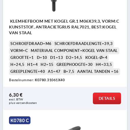
KLEMHEFBOOM MET KOGEL GR.1 M06X39,3, VORM:C
KUNSTSTOF, ANTRACIETGRIJS RAL7021, BEST:KOGEL
VAN STAAL
SCHROEFDRAAD=M6
SCHROEFDRAADLENGTE=39,3
VORM=C
MATERIAAL COMPONENT=KOGEL VAN STAAL
GROOTTE=1
D=10
D1=13
D2=14,5
KOGEL-Ø=4
H=24,5
H1=4
H2=15
GREEPHOOGTE=30
H4=33,5
GREEPLENGTE=40
A1=47
B=7,5
AANTAL TANDEN =16
Bestelnummer:
K0780.31061X40
6,30 €
DETAILS
excl. BTW 
plus verzendkosten
K0780 C