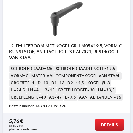
KLEMHEFBOOM MET KOGEL GR.1 M05X19,5, VORM:C
KUNSTSTOF, ANTRACIETGRIJS RAL7021, BEST:KOGEL
VAN STAAL
SCHROEFDRAAD=M5
SCHROEFDRAADLENGTE=19,5
VORM=C
MATERIAAL COMPONENT=KOGEL VAN STAAL
GROOTTE=1
D=10
D1=13
D2=14,5
KOGEL-Ø=3
H=24,5
H1=4
H2=15
GREEPHOOGTE=30
H4=33,5
GREEPLENGTE=40
A1=47
B=7,5
AANTAL TANDEN =16
Bestelnummer:
K0780.31051X20
5,76 €
DETAILS
excl. BTW 
plus verzendkosten