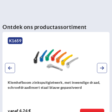
Ontdek ons productassortiment
K1743
zinkspuitgietwerk, met inwendige draad,
Klemhefboo
nsert staal blauw gepassiveerd
schroefdraa
€
vanaf
3,61