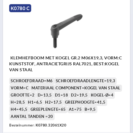
K0780 C
KLEMHEFBOOM MET KOGEL GR.2 M06X19,3, VORM:C
KUNSTSTOF, ANTRACIETGRIJS RAL7021, BEST:KOGEL
VAN STAAL
SCHROEFDRAAD=M6
SCHROEFDRAADLENGTE=19,3
VORM=C
MATERIAAL COMPONENT=KOGEL VAN STAAL
GROOTTE=2
D=13,5
D1=18
D2=19,5
KOGEL-Ø=4
H=28,5
H1=6,5
H2=17,5
GREEPHOOGTE=41,5
H4=45,5
GREEPLENGTE=65
A1=75
B=9,5
AANTAL TANDEN =20
Bestelnummer:
K0780.32061X20