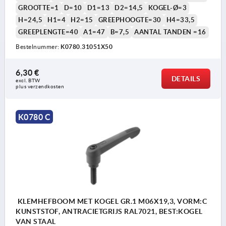
GROOTTE=1
D=10
D1=13
D2=14,5
KOGEL-Ø=3
H=24,5
H1=4
H2=15
GREEPHOOGTE=30
H4=33,5
GREEPLENGTE=40
A1=47
B=7,5
AANTAL TANDEN =16
Bestelnummer:
K0780.31051X50
6,30 €
DETAILS
excl. BTW 
plus verzendkosten
K0780 C
KLEMHEFBOOM MET KOGEL GR.1 M06X19,3, VORM:C
KUNSTSTOF, ANTRACIETGRIJS RAL7021, BEST:KOGEL
VAN STAAL