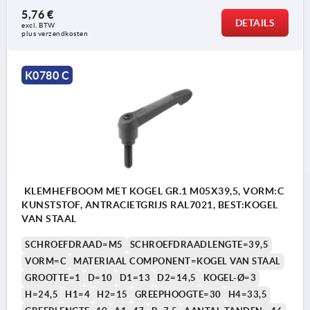
5,76 €
DETAILS
excl. BTW 
plus verzendkosten
K0780 C
KLEMHEFBOOM MET KOGEL GR.1 M05X39,5, VORM:C
KUNSTSTOF, ANTRACIETGRIJS RAL7021, BEST:KOGEL
VAN STAAL
SCHROEFDRAAD=M5
SCHROEFDRAADLENGTE=39,5
VORM=C
MATERIAAL COMPONENT=KOGEL VAN STAAL
GROOTTE=1
D=10
D1=13
D2=14,5
KOGEL-Ø=3
H=24,5
H1=4
H2=15
GREEPHOOGTE=30
H4=33,5