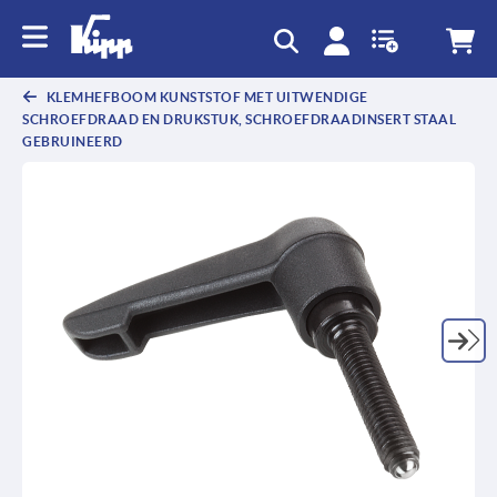
text.skipToContent
text.skipToNavigation
KLEMHEFBOOM KUNSTSTOF MET UITWENDIGE
SCHROEFDRAAD EN DRUKSTUK, SCHROEFDRAADINSERT STAAL
GEBRUINEERD