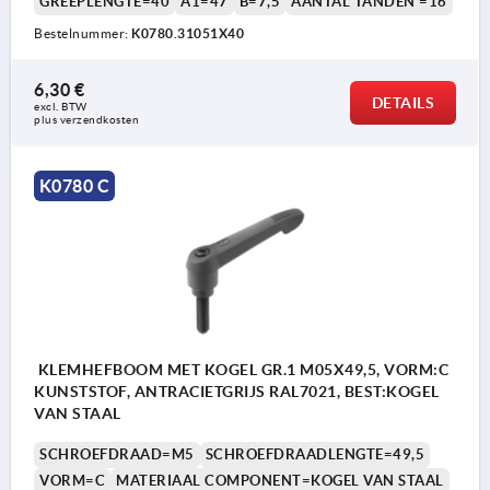
GREEPLENGTE=40
A1=47
B=7,5
AANTAL TANDEN =16
Bestelnummer:
K0780.31051X40
6,30 €
DETAILS
excl. BTW 
plus verzendkosten
K0780 C
KLEMHEFBOOM MET KOGEL GR.1 M05X49,5, VORM:C
KUNSTSTOF, ANTRACIETGRIJS RAL7021, BEST:KOGEL
VAN STAAL
SCHROEFDRAAD=M5
SCHROEFDRAADLENGTE=49,5
VORM=C
MATERIAAL COMPONENT=KOGEL VAN STAAL