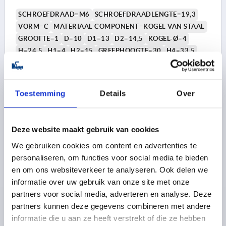
SCHROEFDRAAD=M6
SCHROEFDRAADLENGTE=19,3
VORM=C
MATERIAAL COMPONENT=KOGEL VAN STAAL
GROOTTE=1
D=10
D1=13
D2=14,5
KOGEL-Ø=4
H=24,5
H1=4
H2=15
GREEPHOOGTE=30
H4=33,5
GREEPLENGTE=40
A1=47
B=7,5
AANTAL TANDEN =16
Bestelnummer:
K0780.31061X20
Toestemming
Details
Over
5,76 €
DETAILS
excl. BTW 
plus verzendkosten
Deze website maakt gebruik van cookies
We gebruiken cookies om content en advertenties te
K0780 C
personaliseren, om functies voor social media te bieden
en om ons websiteverkeer te analyseren. Ook delen we
informatie over uw gebruik van onze site met onze
partners voor social media, adverteren en analyse. Deze
partners kunnen deze gegevens combineren met andere
informatie die u aan ze heeft verstrekt of die ze hebben