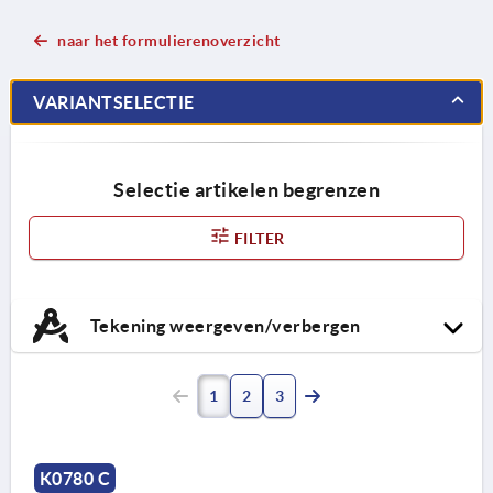
naar het formulierenoverzicht
VARIANTSELECTIE
Selectie artikelen begrenzen
FILTER
Tekening weergeven/verbergen
1
2
3
K0780 C