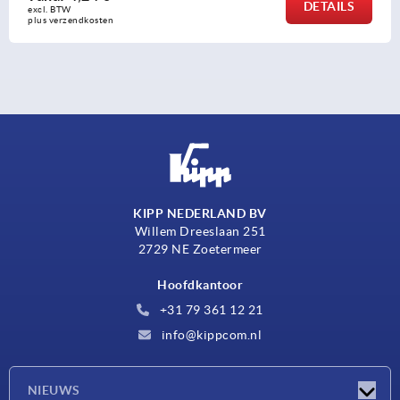
DETAILS
excl. BTW 
n
plus verzendkos
KIPP NEDERLAND BV
Willem Dreeslaan 251
2729 NE Zoetermeer
Hoofdkantoor
+31 79 361 12 21
info@kippcom.nl
NIEUWS