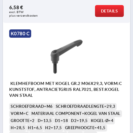
6,58 €
DETAILS
excl. BTW 
plus verzendkosten
K0780 C
KLEMHEFBOOM MET KOGEL GR.2 M06X29,3, VORM:C
KUNSTSTOF, ANTRACIETGRIJS RAL7021, BEST:KOGEL
VAN STAAL
SCHROEFDRAAD=M6
SCHROEFDRAADLENGTE=29,3
VORM=C
MATERIAAL COMPONENT=KOGEL VAN STAAL
GROOTTE=2
D=13,5
D1=18
D2=19,5
KOGEL-Ø=4
H=28,5
H1=6,5
H2=17,5
GREEPHOOGTE=41,5