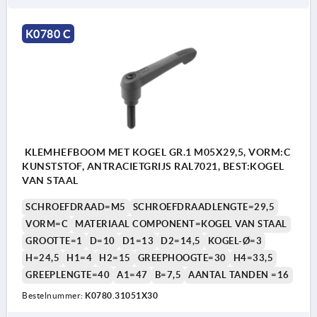
K0780 C
KLEMHEFBOOM MET KOGEL GR.1 M05X29,5, VORM:C
KUNSTSTOF, ANTRACIETGRIJS RAL7021, BEST:KOGEL
VAN STAAL
SCHROEFDRAAD=M5
SCHROEFDRAADLENGTE=29,5
VORM=C
MATERIAAL COMPONENT=KOGEL VAN STAAL
GROOTTE=1
D=10
D1=13
D2=14,5
KOGEL-Ø=3
H=24,5
H1=4
H2=15
GREEPHOOGTE=30
H4=33,5
GREEPLENGTE=40
A1=47
B=7,5
AANTAL TANDEN =16
Bestelnummer:
K0780.31051X30