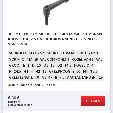
KLEMHEFBOOM MET KOGEL GR.1 M06X49,3, VORM:C
KUNSTSTOF, ANTRACIETGRIJS RAL7021, BEST:KOGEL
VAN STAAL
SCHROEFDRAAD=M6
SCHROEFDRAADLENGTE=49,3
VORM=C
MATERIAAL COMPONENT=KOGEL VAN STAAL
GROOTTE=1
D=10
D1=13
D2=14,5
KOGEL-Ø=4
H=24,5
H1=4
H2=15
GREEPHOOGTE=30
H4=33,5
GREEPLENGTE=40
A1=47
B=7,5
AANTAL TANDEN =16
Bestelnummer:
K0780.31061X50
6,30 €
DETAILS
excl. BTW 
plus verzendkosten