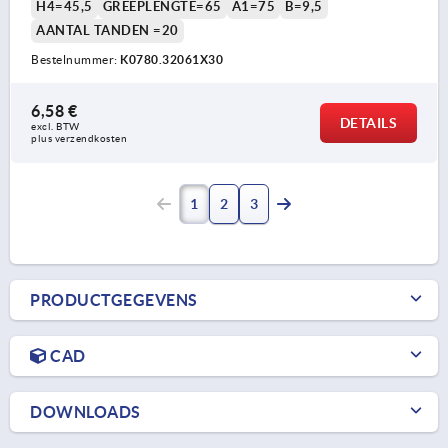
H4=45,5
GREEPLENGTE=65
A1=75
B=9,5
AANTAL TANDEN =20
Bestelnummer:
K0780.32061X30
6,58 €
DETAILS
excl. BTW 
plus verzendkosten
1
2
3
PRODUCTGEGEVENS
CAD
DOWNLOADS