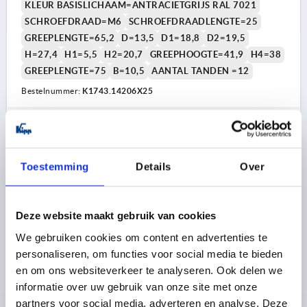
KLEUR BASISLICHAAM=ANTRACIETGRIJS RAL 7021
SCHROEFDRAAD=M6
SCHROEFDRAADLENGTE=25
GREEPLENGTE=65,2
D=13,5
D1=18,8
D2=19,5
H=27,4
H1=5,5
H2=20,7
GREEPHOOGTE=41,9
H4=38
GREEPLENGTE=75
B=10,5
AANTAL TANDEN =12
Bestelnummer:
K1743.14206X25
14,25 €
DETAILS
excl. BTW 
plus verzendkosten
Toestemming
Details
Over
K1743
Deze website maakt gebruik van cookies
We gebruiken cookies om content en advertenties te
personaliseren, om functies voor social media te bieden
en om ons websiteverkeer te analyseren. Ook delen we
informatie over uw gebruik van onze site met onze
KLEMHEFBOOM METAAL-DETECTEERBAAR GR.2
partners voor social media, adverteren en analyse. Deze