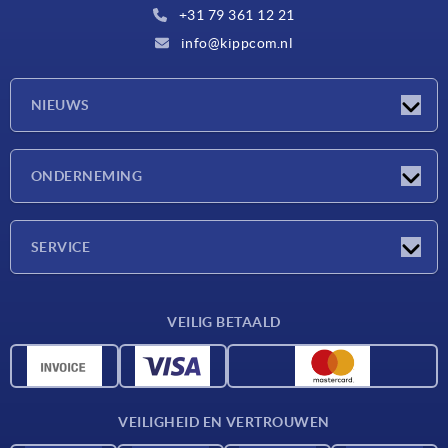
+31 79 361 12 21
info@kippcom.nl
NIEUWS
Nieuwtjes
ONDERNEMING
Beurzen
Onderneming
SERVICE
Leveringsvoorwaarden
VEILIG BETAALD
Materiaaloverzicht
CAD-gegevens
Contact
VEILIGHEID EN VERTROUWEN