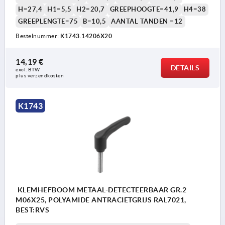
H=27,4
H1=5,5
H2=20,7
GREEPHOOGTE=41,9
H4=38
GREEPLENGTE=75
B=10,5
AANTAL TANDEN =12
Bestelnummer:
K1743.14206X20
14,19 €
DETAILS
excl. BTW 
plus verzendkosten
1) Conische afschuining DIN EN ISO 4753
K1743
KLEMHEFBOOM METAAL-DETECTEERBAAR GR.2
M06X25, POLYAMIDE ANTRACIETGRIJS RAL7021,
BEST:RVS