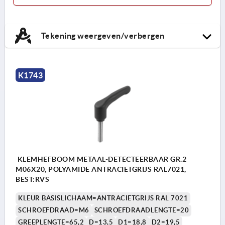
Tekening weergeven/verbergen
K1743
KLEMHEFBOOM METAAL-DETECTEERBAAR GR.2
M06X20, POLYAMIDE ANTRACIETGRIJS RAL7021,
BEST:RVS
KLEUR BASISLICHAAM=ANTRACIETGRIJS RAL 7021
SCHROEFDRAAD=M6
SCHROEFDRAADLENGTE=20
GREEPLENGTE=65,2
D=13,5
D1=18,8
D2=19,5