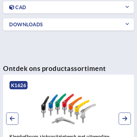
CAD
DOWNLOADS
Ontdek ons productassortiment
K1626
Klemhefboom zinkspuitgietwerk met uitwendige