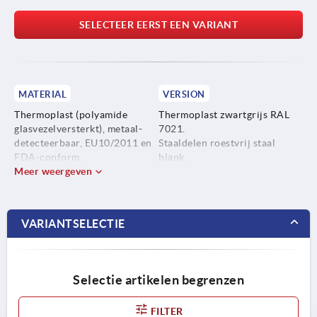
SELECTEER EERST EEN VARIANT
MATERIAL
VERSION
Thermoplast (polyamide
Thermoplast zwartgrijs RAL
glasvezelversterkt), metaal-
7021.
detecteerbaar, EU10/2011 en
Staaldelen roestvrij staal
FDA-conform.
blank.
Meer weergeven
Staaldelen roestvrij staal
1.4404.
VARIANTSELECTIE
Selectie artikelen begrenzen
FILTER