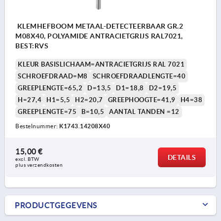
KLEMHEFBOOM METAAL-DETECTEERBAAR GR.2
M08X40, POLYAMIDE ANTRACIETGRIJS RAL7021,
BEST:RVS
KLEUR BASISLICHAAM=ANTRACIETGRIJS RAL 7021
SCHROEFDRAAD=M8
SCHROEFDRAADLENGTE=40
GREEPLENGTE=65,2
D=13,5
D1=18,8
D2=19,5
H=27,4
H1=5,5
H2=20,7
GREEPHOOGTE=41,9
H4=38
GREEPLENGTE=75
B=10,5
AANTAL TANDEN =12
Bestelnummer:
K1743.14208X40
15,00 €
DETAILS
excl. BTW 
plus verzendkosten
PRODUCTGEGEVENS