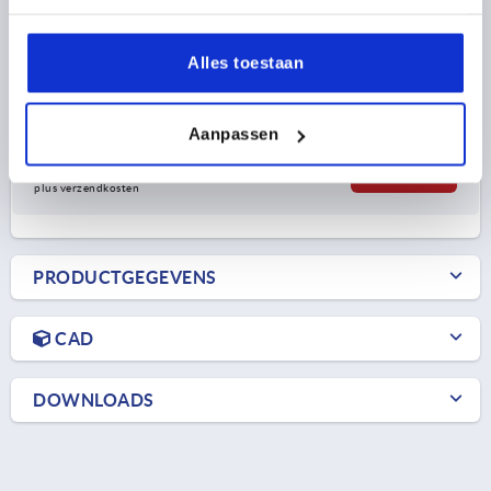
GREEPLENGTE=65,2
D=13,5
D1=18,8
D2=19,5
H=27,4
H1=5,5
H2=20,7
GREEPHOOGTE=41,9
H4=38
Alles toestaan
GREEPLENGTE=75
B=10,5
AANTAL TANDEN =12
Bestelnummer:
K1743.14208
Aanpassen
12,80 €
DETAILS
excl. BTW 
plus verzendkosten
PRODUCTGEGEVENS
CAD
DOWNLOADS