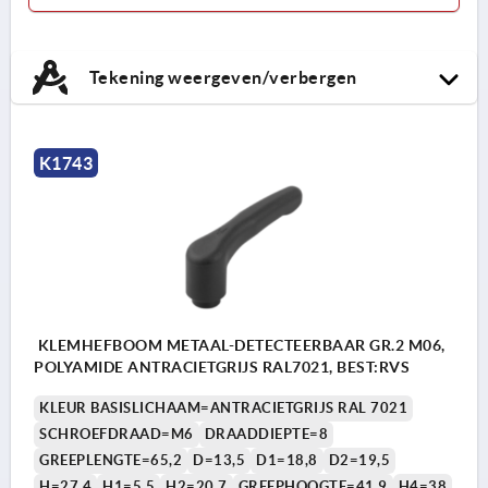
Tekening weergeven/verbergen
K1743
KLEMHEFBOOM METAAL-DETECTEERBAAR GR.2 M06,
POLYAMIDE ANTRACIETGRIJS RAL7021, BEST:RVS
KLEUR BASISLICHAAM=ANTRACIETGRIJS RAL 7021
SCHROEFDRAAD=M6
DRAADDIEPTE=8
GREEPLENGTE=65,2
D=13,5
D1=18,8
D2=19,5
H=27,4
H1=5,5
H2=20,7
GREEPHOOGTE=41,9
H4=38