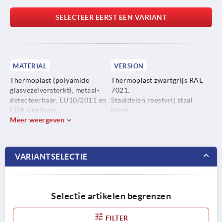
SELECTEER EERST EEN VARIANT
MATERIAL
VERSION
Thermoplast (polyamide
Thermoplast zwartgrijs RAL
glasvezelversterkt), metaal-
7021.
detecteerbaar, EU10/2011 en
Staaldelen roestvrij staal
FDA-conform.
blank.
Meer weergeven
Staaldelen roestvrij staal
1.4404.
VARIANTSELECTIE
Selectie artikelen begrenzen
FILTER