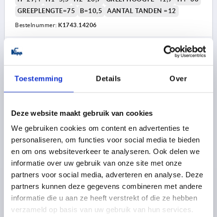
GREEPLENGTE=75
B=10,5
AANTAL TANDEN =12
Bestelnummer:
K1743.14206
12,21 €
DETAILS
excl. BTW 
plus verzendkosten
Toestemming
Details
Over
K1743
Deze website maakt gebruik van cookies
We gebruiken cookies om content en advertenties te
personaliseren, om functies voor social media te bieden
en om ons websiteverkeer te analyseren. Ook delen we
informatie over uw gebruik van onze site met onze
KLEMHEFBOOM METAAL-DETECTEERBAAR GR.2 M08,
partners voor social media, adverteren en analyse. Deze
POLYAMIDE ANTRACIETGRIJS RAL7021, BEST:RVS
partners kunnen deze gegevens combineren met andere
informatie die u aan ze heeft verstrekt of die ze hebben
KLEUR BASISLICHAAM=ANTRACIETGRIJS RAL 7021
verzameld op basis van uw gebruik van hun services.
SCHROEFDRAAD=M8
DRAADDIEPTE=9