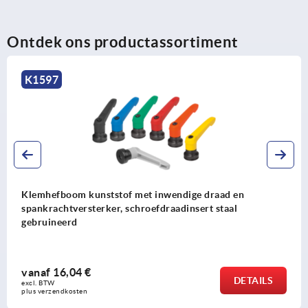
Ontdek ons productassortiment
K1597
Klemhefboom kunststof met inwendige draad en
spankrachtversterker, schroefdraadinsert staal
gebruineerd
vanaf
16,04 €
DETAILS
excl. BTW 
plus verzendkosten