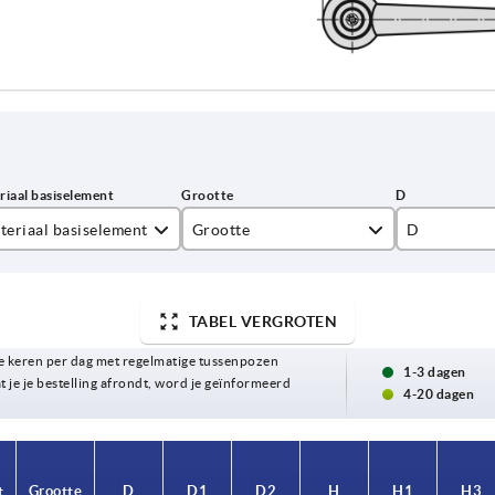
teriaal basiselement
Grootte
D
al
1
19
2
23
TABEL VERGROTEN
 keren per dag met regelmatige tussenpozen
3
30
1-3 dagen
t je je bestelling afrondt, word je geïnformeerd
4-20 dagen
t
Grootte
D
D1
D2
H
H1
H3