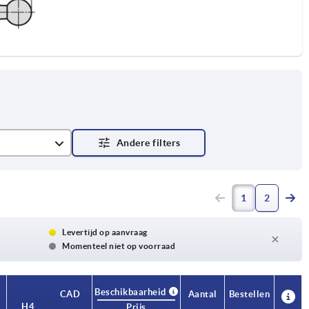
1
2
Levertijd op aanvraag
Momenteel niet op voorraad
Beschikbaarheid
CAD
Aantal
Bestellen
H4
A
A1
Aantal
Prijs