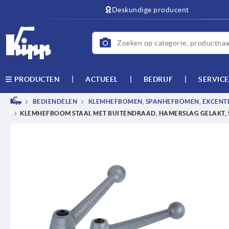
text.skipToContent
text.skipToNavigation
Deskundige producent
ACTUEEL
BEDRIJF
SERVICE
PRODUCTEN
BEDIENDELEN
KLEMHEFBOMEN, SPANHEFBOMEN, EXCEN
KLEMHEFBOOM STAAL MET BUITENDRAAD, HAMERSLAG GELAKT,