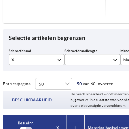
Selectie artikelen begrenzen
X
L
Ma
M10
sta
M12
Entries/pagina
50
van 60 invoeren
20
De beschikbaarheid wordt meerdere
M16
25
BESCHIKBAARHEID
bijgewerkt. In de laatste stap voorda
over de bevestigde verzenddatum.
M20
30
35
Bestelnr.
X
L
Materiaal basiselemen