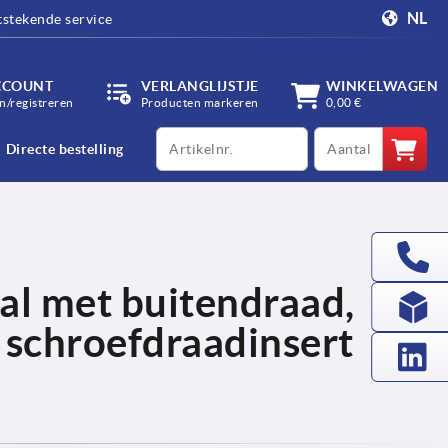
NL
tstekende service
CCOUNT
VERLANGLIJSTJE
WINKELWAGEN
/registreren
Producten markeren
0,00 €
productCode
qty
Directe bestelling
l met buitendraad,
 schroefdraadinsert