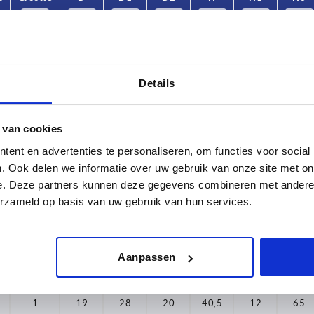
1
19
28
20
40,5
12
65
1
19
28
20
40,5
12
65
Details
1
19
28
20
40,5
12
65
 van cookies
1
19
28
20
40,5
12
65
ent en advertenties te personaliseren, om functies voor social
1
19
28
20
40,5
12
65
. Ook delen we informatie over uw gebruik van onze site met on
e. Deze partners kunnen deze gegevens combineren met andere i
1
19
28
20
40,5
12
65
erzameld op basis van uw gebruik van hun services.
1
19
28
20
40,5
12
65
1
19
28
20
40,5
12
65
Aanpassen
1
19
28
20
40,5
12
65
1
19
28
20
40,5
12
65