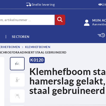
Snelle levering
Ui
MIJN A
Aanmelden
SECTOREN
TERHEFBOMEN
KLEMHEFBOMEN
 SCHROEFDRAADINSERT STAAL GEBRUINEERD
K0120
Klemhefboom staa
hamerslag gelakt,
staal gebruineerd