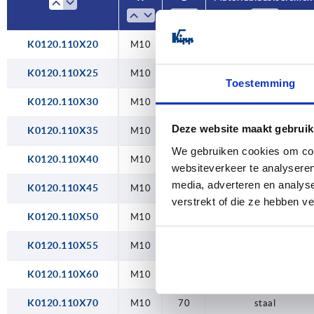
40
45
K0120.110X20
M10
20
staal
50
K0120.110X25
M10
25
staal
Toestemming
55
K0120.110X30
M10
30
staal
60
Deze website maakt gebruik
K0120.110X35
M10
35
staal
We gebruiken cookies om cont
70
K0120.110X40
M10
40
staal
websiteverkeer te analyseren
80
media, adverteren en analys
K0120.110X45
M10
45
staal
verstrekt of die ze hebben v
90
K0120.110X50
M10
50
staal
K0120.110X55
M10
55
staal
K0120.110X60
M10
60
staal
K0120.110X70
M10
70
staal